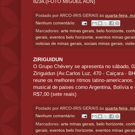
8234.(FOTO MIGUEL AUN)
Postado por
ARCO-IRIS GERAIS
às
quarta-feira, m
Nenhum comentário:
Marcadores:
arte minas gerais
,
belo horizonte
,
conh
gerais
,
eventos belo horizonte
,
eventos minas gerai
noticias de minas gerais
,
sociais minas gerais
,
visit
ZIRIGUIDUN
O Grupo Chévery se apresenta no sábado, 02
Ziriguidun (Av.Carlos Luz, 470 - Caiçara - 
reune os melhores ritmos latino-americanos. 
musical de paises como Argentina, Bolívia e 
R$7,00 (sete reais)
Postado por
ARCO-IRIS GERAIS
às
quarta-feira, m
Nenhum comentário:
Marcadores:
arte minas gerais
,
belo horizonte
,
conh
gerais
,
eventos belo horizonte
,
eventos minas gerai