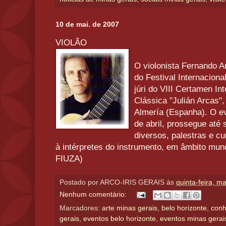
10 de mai. de 2007
VIOLÃO
O violonista Fernando 
do Festival Internacion
júri do VIII Certamen In
Clássica "Julián Arcas"
Almería (Espanha). O ev
de abril, prossegue até 
diversos, palestras e c
à intérpretes do instrumento, em âmbito 
FIUZA)
Postado por
ARCO-IRIS GERAIS
às
quinta-feira, m
Nenhum comentário:
Marcadores:
arte minas gerais
,
belo horizonte
,
conh
gerais
,
eventos belo horizonte
,
eventos minas gerai