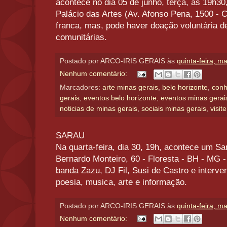
acontece no dia 05 de junho, terça, às 19h30
Palácio das Artes (Av. Afonso Pena, 1500 - C
franca, mas, pode haver doação voluntária de
comunitárias.
Postado por
ARCO-IRIS GERAIS
às
quinta-feira, m
Nenhum comentário:
Marcadores:
arte minas gerais
,
belo horizonte
,
conh
gerais
,
eventos belo horizonte
,
eventos minas gerai
noticias de minas gerais
,
sociais minas gerais
,
visit
SARAU
Na quarta-feira, dia 30, 19h, acontece um Sar
Bernardo Monteiro, 60 - Floresta - BH - MG
banda Zazu, DJ Fil, Susi de Castro e interve
poesia, musica, arte e informação.
Postado por
ARCO-IRIS GERAIS
às
quinta-feira, m
Nenhum comentário: