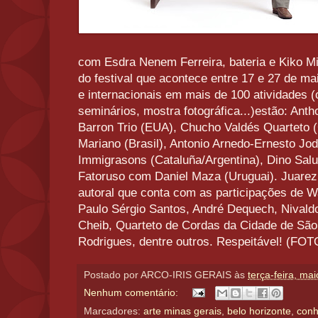
com Esdra Nenem Ferreira, bateria e Kiko Mi
do festival que acontece entre 17 e 27 de mai
e internacionais em mais de 100 atividades (
seminários, mostra fotográfica...)estão: Ant
Barron Trio (EUA), Chucho Valdés Quarteto
Mariano (Brasil), Antonio Arnedo-Ernesto Jo
Immigrasons (Cataluña/Argentina), Dino Salu
Fatoruso com Daniel Maza (Uruguai). Juare
autoral que conta com as participações de W
Paulo Sérgio Santos, André Dequech, Nivald
Cheib, Quarteto de Cordas da Cidade de São
Rodrigues, dentre outros. Respeitável! 
Postado por
ARCO-IRIS GERAIS
às
terça-feira, ma
Nenhum comentário:
Marcadores:
arte minas gerais
,
belo horizonte
,
conh