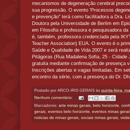
mecanismos de degeneração cerebral precoce
sua progressão. O evento 'Processos degenera
e prevenção" terá como facilitadora a Dra. 
Doutora pela Universidade de Berlim em Epi
em Filosofia e professora e pesquisadora d
é, também, professora credenciada pela IKYT
Teacher Association) EUA. O evento é o pri
Saúde e Qualidade de Vida 2007 e será reali
Pitágoras (Rua Madalena Sofia, 25 - Cidade 
gratuita mediante confirmação de presença v
Inscrições abertas e vagas limitadas. Em s
encontro da série, com a presença do Dr. D
Postado por
ARCO-IRIS GERAIS
às
quinta-feira, m
Nenhum comentário:
Marcadores:
arte minas gerais
,
belo horizonte
,
conh
gerais
,
eventos belo horizonte
,
eventos minas gerai
noticias de minas gerais
,
sociais minas gerais
,
visit