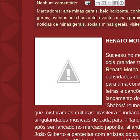
Nenhum comentário:
Marcadores:
arte minas gerais
,
belo horizonte
,
conh
gerais
,
eventos belo horizonte
,
eventos minas gerai
noticias de minas gerais
,
sociais minas gerais
,
visit
RENATO MOT
Sucesso no mer
dois grandes t
Renato Motha 
convidados do
para uma conv
letras e cançõ
lançamento dos
'Shabds' reun
que misturam as culturas brasileira e indiana
singularidades musicais de cada país. 'Plano
após ser lançado no mercado japonês, alian
João Gilberto e parcerias com artistas do qu