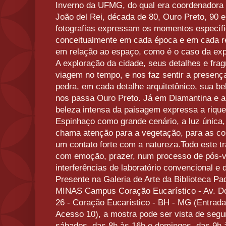
Inverno da UFMG, do qual era coordenadora d
João del Rei, década de 80, Ouro Preto, 90 
fotografias expressam os momentos específi
conceitualmente em cada época e em cada re
em relação ao espaço, como é o caso da exp
A exploração da cidade, seus detalhes e fr
viagem no tempo, e nos faz sentir a presenç
pedra, em cada detalhe arquitetônico, sua b
nos passa Ouro Preto. Já em Diamantina e a 
beleza intensa da paisagem expressa a riqu
Espinhaço como grande cenário, a luz única
chama atenção para a vegetação, para as co
um contato forte com a natureza.Todo este tr
com emoção, prazer, num processo de pós-v
interferências de laboratório convencional e d
Presente na Galeria de Arte da Biblioteca Pa
MINAS Campus Coração Eucarístico - Av. Do
26 - Coração Eucarístico - BH - MG (Entrada
Acesso 10), a mostra pode ser vista de segu
sábados, das 8h às 16h e domingos, das 9h 