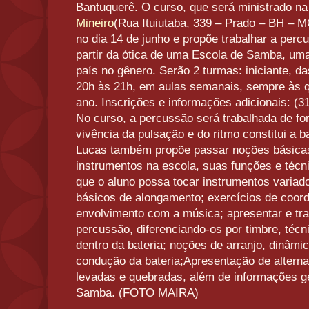
Bantuquerê. O curso, que será ministrado n
Mineiro
(Rua Ituiutaba, 339 – Prado – BH – MG
no dia 14 de junho e propõe trabalhar a percu
partir da ótica de uma Escola de Samba, uma
país no gênero. Serão 2 turmas: iniciante, d
20h às 21h, em aulas semanais, sempre às qui
ano. Inscrições e informações adicionais: (31
No curso, a percussão será trabalhada de for
vivência da pulsação e do ritmo constitui a b
Lucas também propõe passar noções básica
instrumentos na escola, suas funções e técn
que o aluno possa tocar instrumentos variad
básicos de alongamento; exercícios de coor
envolvimento com a música; apresentar e tra
percussão, diferenciando-os por timbre, téc
dentro da bateria; noções de arranjo, dinâmi
condução da bateria;Apresentação de alterna
levadas e quebradas, além de informações g
Samba. (FOTO MAIRA)