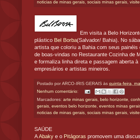
noticias de minas gerais
,
sociais minas gerais
,
visit
Em visita a Belo Horizont
plástico
Bel Borba
(Salvador/ Bahia). No sáb
artista que coloriu a Bahia com seus painéi
de boas-vindas no Restaurante Cozinha de 
e formaliza linha direta e passagem aberta à
empresários e artistas mineiros.
Postado por
ARCO-IRIS GERAIS
às
quinta-feira, m
Nenhum comentário:
Marcadores:
arte minas gerais
,
belo horizonte
,
conh
gerais
,
eventos belo horizonte
,
eventos minas gerai
noticias de minas gerais
,
sociais minas gerais
,
visit
SAÚDE
A
Abaky
e o
Pitágoras
promovem uma discuss