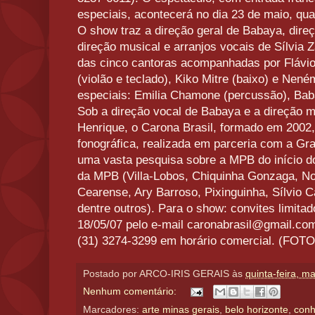
especiais, acontecerá no dia 23 de maio, quar
O show traz a direção geral de Babaya, direç
direção musical e arranjos vocais de Sílvia 
das cinco cantoras acompanhadas por Flávio 
(violão e teclado), Kiko Mitre (baixo) e Nené
especiais: Emilia Chamone (percussão), Baba
Sob a direção vocal de Babaya e a direção mu
Henrique, o Carona Brasil, formado em 2002
fonográfica, realizada em parceria com a Gr
uma vasta pesquisa sobre a MPB do início d
da MPB (Villa-Lobos, Chiquinha Gonzaga, No
Cearense, Ary Barroso, Pixinguinha, Sílvio C
dentre outros). Para o show: convites limita
18/05/07 pelo e-mail caronabrasil@gmail.com
(31) 3274-3299 em horário comercial. (F
Postado por
ARCO-IRIS GERAIS
às
quinta-feira, m
Nenhum comentário:
Marcadores:
arte minas gerais
,
belo horizonte
,
conh