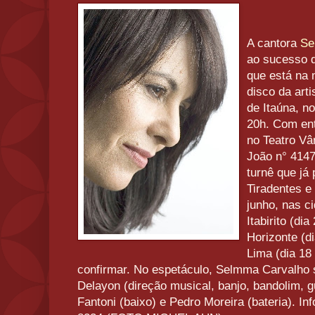
A cantora
Se
ao sucesso d
que está na 
disco da art
de Itaúna, n
20h. Com ent
no Teatro V
João n° 4147
turnê que já
Tiradentes e
junho, nas c
Itabirito (di
Horizonte (d
Lima (dia 18 
confirmar. No espetáculo, Selmma Carvalho
Delayon (direção musical, banjo, bandolim, gu
Fantoni (baixo) e Pedro Moreira (bateria). In