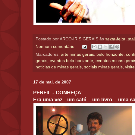
Postado por
ARCO-IRIS GERAIS
às
sexta-feira, ma
Nenhum comentário:
Marcadores:
arte minas gerais
,
belo horizonte
,
conh
gerais
,
eventos belo horizonte
,
eventos minas gerai
noticias de minas gerais
,
sociais minas gerais
,
visit
17 de mai. de 2007
PERFIL - CONHEÇA:
Era uma vez...um café... um livro... uma sa