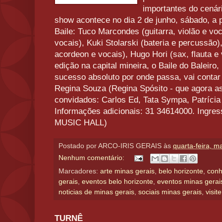
importantes do cenár
show acontece no dia 2 de junho, sábado, a 
Baile: Tuco Marcondes (guitarra, violão e vo
vocais), Kuki Stolarski (bateria e percussão
acordeon e vocais), Hugo Hori (sax, flauta 
edição na capital mineira, o Baile do Baleiro,
sucesso absoluto por onde passa, vai conta
Regina Souza (Regina Spósito - que agora a
convidados: Carlos Ed, Tata Sympa, Patrícia
Informações adicionais: 31 34614000. Ingre
MUSIC HALL)
Postado por
ARCO-IRIS GERAIS
às
quarta-feira, m
Nenhum comentário:
Marcadores:
arte minas gerais
,
belo horizonte
,
conh
gerais
,
eventos belo horizonte
,
eventos minas gerai
noticias de minas gerais
,
sociais minas gerais
,
visit
TURNÊ