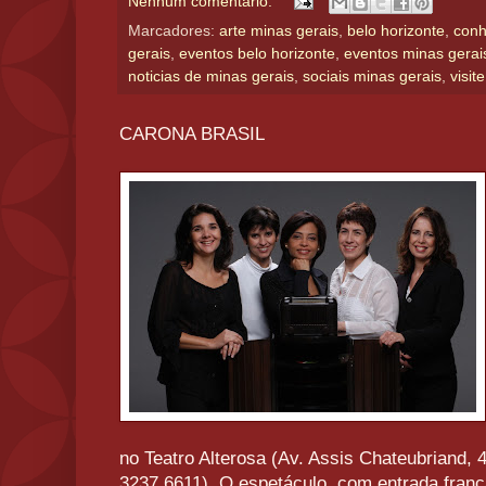
Nenhum comentário:
Marcadores:
arte minas gerais
,
belo horizonte
,
conh
gerais
,
eventos belo horizonte
,
eventos minas gerai
noticias de minas gerais
,
sociais minas gerais
,
visit
CARONA BRASIL
no Teatro Alterosa (Av. Assis Chateubriand,
3237 6611). O espetáculo, com entrada franc