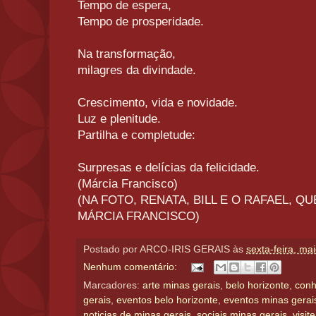
Tempo de espera,
Tempo de prosperidade.
Na transformação,
milagres da divindade.
Crescimento, vida e novidade.
Luz e plenitude.
Partilha e completude:
Surpresas e delícias da felicidade.
(Márcia Francisco)
(NA FOTO, RENATA, BILL E O RAFAEL, QU
MÁRCIA FRANCISCO)
Postado por
ARCO-IRIS GERAIS
às
sexta-feira, ma
Nenhum comentário:
Marcadores:
arte minas gerais
,
belo horizonte
,
conh
gerais
,
eventos belo horizonte
,
eventos minas gerai
noticias de minas gerais
,
sociais minas gerais
,
visit