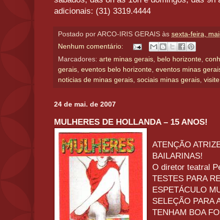
adicionais: (31) 3319.4444
Postado por
ARCO-IRIS GERAIS
às
sexta-feira, ma
Nenhum comentário:
Marcadores:
arte minas gerais
,
belo horizonte
,
conh
gerais
,
eventos belo horizonte
,
eventos minas gerai
noticias de minas gerais
,
sociais minas gerais
,
visit
24 de mai. de 2007
MULHERES DE HOLLANDA – 15 ANOS!
ATENÇÃO ATRIZE
BAILARINAS!
O diretor teatral 
TESTES PARA 
ESPETÁCULO MU
SELEÇÃO PARA 
TENHAM BOA F