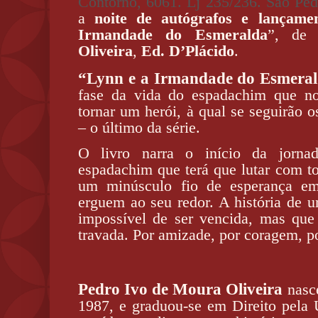
Contorno, 6061. Lj 235/236. São Pe
a
noite de autógrafos e lançam
Irmandade do Esmeralda
”, d
Oliveira
,
Ed. D’Plácido
.
“Lynn e a Irmandade do Esmera
fase da vida do espadachim que no
tornar um herói, à qual se seguirão os
– o último da série.
O livro narra o início da jorn
espadachim que terá que lutar com to
um minúsculo fio de esperança em
erguem ao seu redor. A história de 
impossível de ser vencida, mas que
travada. Por amizade, por coragem, p
Pedro Ivo de Moura Oliveira
nasc
1987, e graduou-se em Direito pel