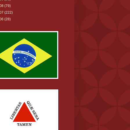
08
(79)
07
(222)
06
(28)