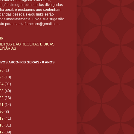
 com as leis vigentes no Brasil;
uções integrais de notícias divulgadas
dia geral; e postagens que contenham
gandas pessoais e/ou links serão
ídos imediatamente. Envie sua sugestão
uta para marciafrancisco@gmail.com
cio
NEIROS DÃO RECEITAS E DICAS
LINÁRIAS
VOS ARCO-IRIS GERAIS - 8 ANOS:
26
(1)
25
(18)
24
(91)
23
(40)
22
(13)
21
(14)
20
(8)
19
(41)
18
(31)
17
(39)