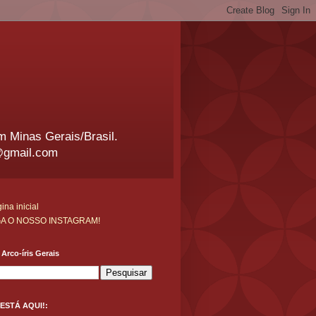
em Minas Gerais/Brasil.
@gmail.com
ina inicial
GA O NOSSO INSTAGRAM!
Arco-íris Gerais
ESTÁ AQUI!: