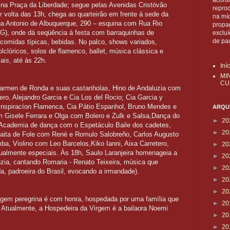
acordo
, na Praça da Liberdade; segue pelas Avenidas Cristóvão
reprod
 volta das 13h, chega ao quarteirão em frente á sede da
na mí
a Antonio de Albuquerque, 290 – esquina com Rua Rio
propa
G), onde dá seqüência à festa com barraquinhas de
exclu
de pa
, comidas típicas, bebidas. No palco, shows variados,
olclóricos, solos de flamenco, ballet, música clássica e
ais, até às 22h.
Iní
MI
CU
 Carmen de Ronda e suas castanholas, Hino de Andaluzia com
ero, Alejandro Garcia e Cia Los del Rocio; Cia Garcia y
Inspiracíon Flamenca, Cia Pátio Espanhol, Bruno Mendes e
ARQUI
Gisele Ferrara e Olga com Bolero e Zulk e Salsa,Dança do
►
20
Academia de dança com o Espetáculo Baile dos cadetes,
►
20
aita de Fole com René e Romulo Salobreño, Carlos Augusto
ba, Violino com Leo Barcelos,Kiko Ianni, Aixa Carretero,
►
20
gualmente especiais. Às 18h, Saulo Laranjeira homenageia a
►
20
uzia, cantando Romaria - Renato Teixeira, música que
►
20
 padroeira do Brasil, evocando a irmandade).
►
20
►
20
rgem peregrina é com honra, hospedada por uma família que
►
20
. Atualmente, a Hospedeira da Virgem é a bailaora Noemi
►
20
►
20