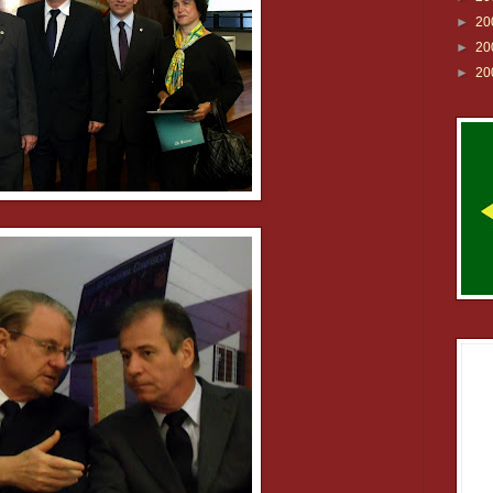
►
20
►
20
►
20