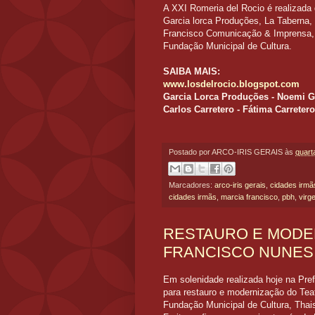
A XXI Romeria del Rocio é realizada
Garcia lorca Produções, La Taberna, 
Francisco Comunicação & Imprensa, S
Fundação Municipal de Cultura.
SAIBA MAIS:
www.losdelrocio.blogspot.com
Garcia Lorca Produções - Noemi G
Carlos Carretero - Fátima Carretero
Postado por
ARCO-IRIS GERAIS
às
quart
Marcadores:
arco-iris gerais
,
cidades irmã
cidades irmãs
,
marcia francisco
,
pbh
,
virg
RESTAURO E MODE
FRANCISCO NUNES
Em solenidade realizada hoje na Prefe
para restauro e modernização do Tea
Fundação Municipal de Cultura, Thai