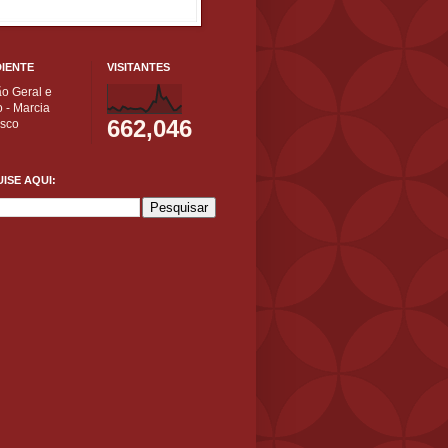
IENTE
VISITANTES
ão Geral e
 - Marcia
662,046
isco
ISE AQUI: