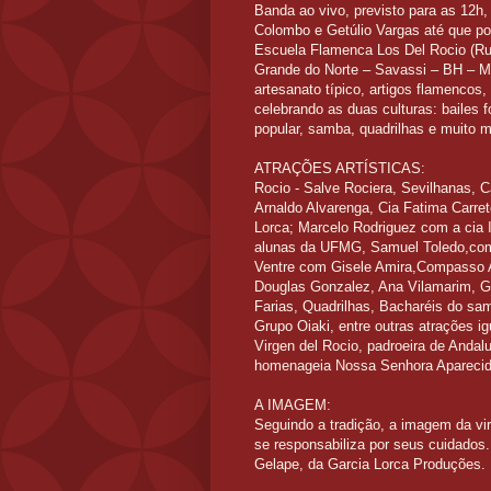
Banda ao vivo, previsto para as 12h
Colombo e Getúlio Vargas até que por
Escuela Flamenca Los Del Rocio (Ru
Grande do Norte – Savassi – BH – M
artesanato típico, artigos flamencos
celebrando as duas culturas: bailes f
popular, samba, quadrilhas e muito m
ATRAÇÕES ARTÍSTICAS:
Rocio - Salve Rociera, Sevilhanas,
Arnaldo Alvarenga, Cia Fatima Carret
Lorca; Marcelo Rodriguez com a cia 
alunas da UFMG, Samuel Toledo,com 
Ventre com Gisele Amira,Compasso 
Douglas Gonzalez, Ana Vilamarim, G
Farias, Quadrilhas, Bacharéis do sam
Grupo Oiaki, entre outras atrações i
Virgen del Rocio, padroeira de Andal
homenageia Nossa Senhora Aparecida,
A IMAGEM:
Seguindo a tradição, a imagem da vi
se responsabiliza por seus cuidados
Gelape, da Garcia Lorca Produções.