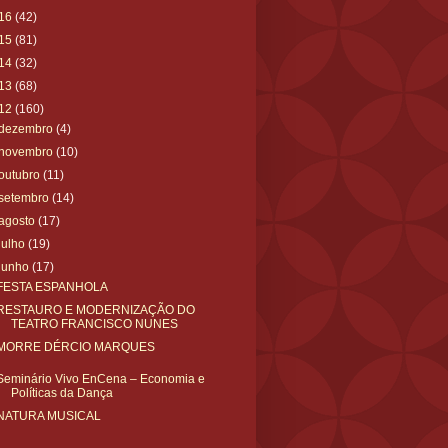
16
(42)
15
(81)
14
(32)
13
(68)
12
(160)
dezembro
(4)
novembro
(10)
outubro
(11)
setembro
(14)
agosto
(17)
julho
(19)
junho
(17)
FESTA ESPANHOLA
RESTAURO E MODERNIZAÇÃO DO
TEATRO FRANCISCO NUNES
MORRE DÉRCIO MARQUES
Seminário Vivo EnCena – Economia e
Políticas da Dança
NATURA MUSICAL