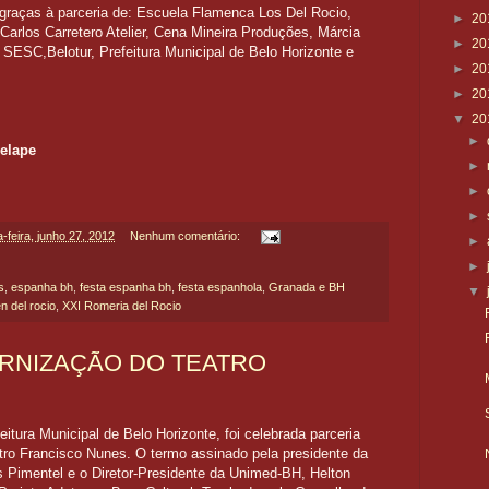
 graças à parceria de: Escuela Flamenca Los Del Rocio,
►
20
Carlos Carretero Atelier, Cena Mineira Produções, Márcia
►
20
ESC,Belotur, Prefeitura Municipal de Belo Horizonte e
►
20
►
20
▼
20
►
elape
►
►
►
a-feira, junho 27, 2012
Nenhum comentário:
►
►
s
,
espanha bh
,
festa espanha bh
,
festa espanhola
,
Granada e BH
▼
en del rocio
,
XXI Romeria del Rocio
RNIZAÇÃO DO TEATRO
itura Municipal de Belo Horizonte, foi celebrada parceria
tro Francisco Nunes. O termo assinado pela presidente da
s Pimentel e o Diretor-Presidente da Unimed-BH, Helton