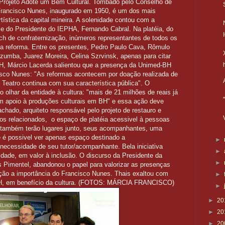
o Projeto Adote um Bem Cultural. Tombado pelo Conselho de
 Francisco Nunes, inaugurado em 1950, é um dos mais
ística da capital mineira. A solenidade contou com a
 e do Presidente do IEPHA, Fernando Cabral. Na platéia, do
h de confraternização, inúmeros representantes de todos os
 a reforma. Entre os presentes, Pedro Paulo Cava, Rômulo
zumba, Juarez Moreira, Celina Szrvinsk, apenas para citar
BH, Márcio Lacerda salientou que a presença da Unimed-BH
isco Nunes: "As reformas acontecem por doação realizada de
Teatro continua com sua característica pública". O
lhar da entidade à cultura: "mais de 21 milhões de reais já
 apoio à produções culturais em BH" e essa ação deve
chado, arquiteto responsável pelo projeto de restauro e
os relacionados, o espaço de platéia acessivel à pessoas
também terão lugares junto, seus acompanhantes, uma
e é possivel ver apenas espaço destinado a
►
 necessidade de seu tutor/acompanhante. Bela iniciativa
►
dade, em valor à inclusão. O discurso da Presidente da
►
s Pimentel, abandonou o papel para valorizar as presenças
ção a importância do Francisco Nunes. Thais exaltou com
►
BH, em benefício da cultura. (FOTOS: MÁRCIA FRANCISCO)
►
►
20
►
20
►
20