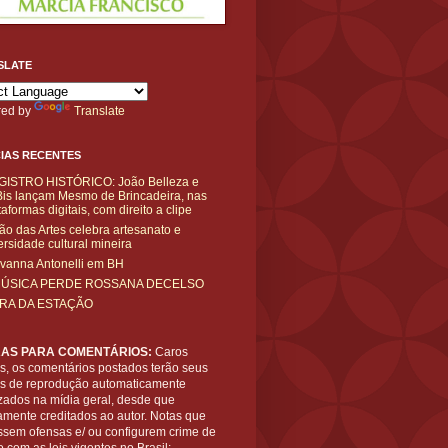
SLATE
ed by
Translate
IAS RECENTES
GISTRO HISTÓRICO: João Belleza e
is lançam Mesmo de Brincadeira, nas
taformas digitais, com direito a clipe
ão das Artes celebra artesanato e
ersidade cultural mineira
vanna Antonelli em BH
MÚSICA PERDE ROSSANA DECELSO
IRA DA ESTAÇÃO
AS PARA COMENTÁRIOS:
Caros
es, os comentários postados terão seus
tos de reprodução automaticamente
zados na mídia geral, desde que
amente creditados ao autor. Notas que
ssem ofensas e/ ou configurem crime de