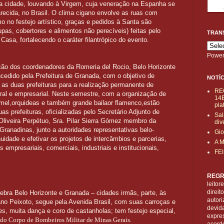
da cidade, louvando à Virgem, cuja veneração na Espanha se
ecida, no Brasil. O clima cigano envolve as ruas com
 no festejo artístico, graças e pedidos à Santa são
as, cobertores e alimentos não perecíveis) feitas pelo
TRAN
asa, fortalecendo o caráter filantrópico do evento.
Power
ção dos coordenadores da Romeria del Rocio, Belo Horizonte
ncedido pela Prefeitura de Granada, com o objetivo de
NOTÍC
e as duas prefeituras para a realização permanente de
RE
tural e empresarial. Neste semestre, com a organização de
14B
mel,orquideas e também grande bailaor flamenco,estão
pla
as prefeituras, oficializadas pelo Secretário Adjunto de
Sal
Oliveira Perpétuo, Sra. Pilar Sierra Gómez membro da
div
Granadinas, junto a autoridades representativas belo-
Gio
nuidade e efetivar os projetos de intercâmbios e parcerias,
A 
empresariais, comerciais, industriais e institucionais,
FE
REGR
leitor
direi
bra Belo Horizonte e Granada – cidades irmãs, parte, às
autori
ano Peixoto, segue pela Avenida Brasil, com suas carroças e
devid
es, muita dança e coro de castanholas; tem festejo especial,
expre
o Corpo de Bombeiros Militar de Minas Gerais.