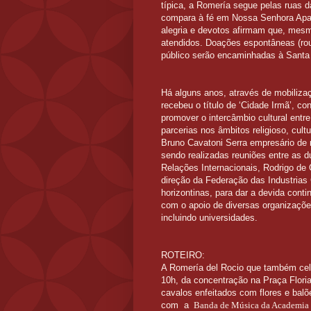
típica, a Romería segue pelas ruas 
compara à fé em Nossa Senhora Apar
alegria e devotos afirmam que, mesmo
atendidos. Doações espontâneas (roup
público serão encaminhadas à Santa C
Há alguns anos, através de mobiliza
recebeu o título de ‘Cidade Irmã’, co
promover o intercâmbio cultural entr
parcerias nos âmbitos religioso, cul
Bruno Cavatoni Serra empresário de 
sendo realizadas reuniões entre as du
Relações Internacionais, Rodrigo de 
direção da Federação das Industrias 
horizontinas, para dar a devida conti
com o apoio de diversas organizações 
incluindo universidades.
ROTEIRO:
A Romería del Rocio que também cele
10h, da concentração na Praça Flori
cavalos enfeitados com flores e balõ
com a
Banda de Música da Academia d