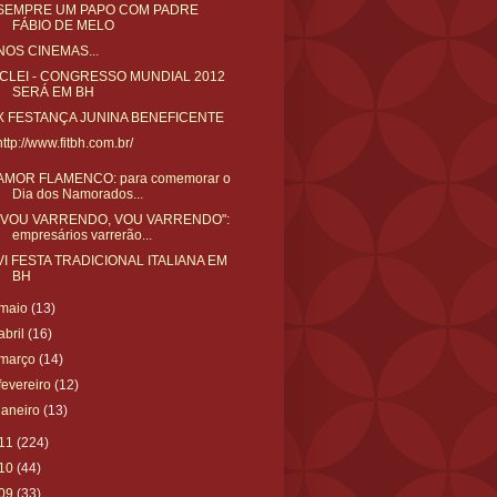
SEMPRE UM PAPO COM PADRE
FÁBIO DE MELO
NOS CINEMAS...
ICLEI - CONGRESSO MUNDIAL 2012
SERÁ EM BH
X FESTANÇA JUNINA BENEFICENTE
http://www.fitbh.com.br/
AMOR FLAMENCO: para comemorar o
Dia dos Namorados...
"VOU VARRENDO, VOU VARRENDO":
empresários varrerão...
VI FESTA TRADICIONAL ITALIANA EM
BH
maio
(13)
abril
(16)
março
(14)
fevereiro
(12)
janeiro
(13)
11
(224)
10
(44)
09
(33)