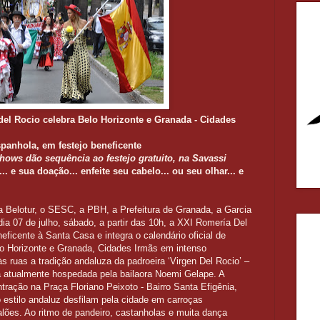
del Rocio celebra Belo Horizonte e Granada - Cidades
spanhola, em festejo beneficente
 shows
dão sequência ao festejo gratuito, na Savassi
... e sua doação... enfeite seu cabelo... ou seu olhar... e
 Belotur, o SESC, a PBH, a Prefeitura de Granada, a Garcia
dia 07 de julho, sábado, a partir das 10h, a XXI Romería Del
eficente à Santa Casa e integra o calendário oficial de
elo Horizonte e Granada, Cidades Irmãs em intenso
às ruas a tradição andaluza da padroeira ‘Virgen Del Rocio’ –
 atualmente hospedada pela bailaora Noemi Gelape. A
tração na Praça Floriano Peixoto - Bairro Santa Efigênia,
estilo andaluz desfilam pela cidade em carroças
lões. Ao ritmo de pandeiro, castanholas e muita dança