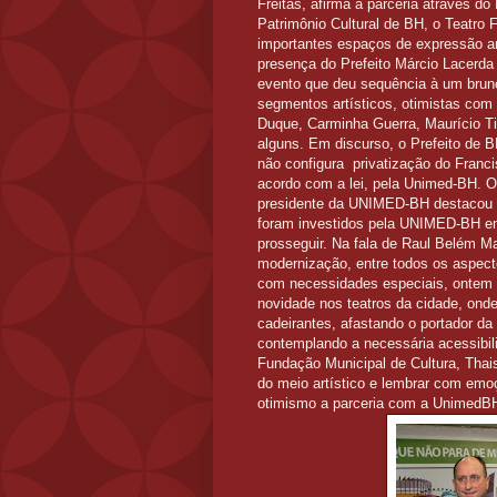
Freitas, afirma a parceria através d
Patrimônio Cultural de BH, o Teatro
importantes espaços de expressão art
presença do Prefeito Márcio Lacerda
evento que deu sequência à um brunc
segmentos artísticos, otimistas com
Duque, Carminha Guerra, Maurício Ti
alguns. Em discurso, o Prefeito de 
não configura privatização do Franc
acordo com a lei, pela Unimed-BH. O 
presidente da UNIMED-BH destacou o o
foram investidos pela UNIMED-BH em
prosseguir. Na fala de Raul Belém Ma
modernização, entre todos os aspect
com necessidades especiais, ontem 
novidade nos teatros da cidade, ond
cadeirantes, afastando o portador da
contemplando a necessária acessibili
Fundação Municipal de Cultura, Thai
do meio artístico e lembrar com emo
otimismo a parceria com a Unimed