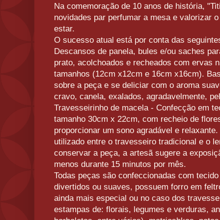
Na comemoração de 10 anos de história, "Titi
novidades par perfumar a mesa e valorizar o
estar.
O sucesso atual está por conta das seguinte
Descansos de panela, bules e/ou saches par
prato, acolchoados e recheados com ervas n
tamanhos (12cm x12cm e 16cm x16cm). Basta
sobre a peça e se deliciar com o aroma sua
cravo, canela, exalados, agradavelmente, pe
Travesseirinho de macela - Confecção em t
tamanho 30cm x 22cm, com recheio de flore
proporcionar um sono agradável e relaxante.
utilizado entre o travesseiro tradicional e o l
conservar a peça, a artesã sugere a exposiçã
menos durante 15 minutos por mês.
Todas peças são confeccionadas com tecido d
divertidos ou suaves, possuem forro em felt
ainda mais especial ou no caso dos travesse
estampas de: florais, legumes e verduras, an