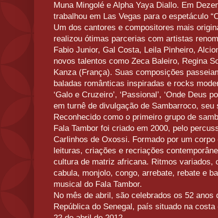
Muna Mingolé e Alpha Yaya Diallo. Em Deze
trabalhou em Las Vegas para o espetáculo “O”
Um dos cantores e compositores mais origin
realizou ótimas parcerias com artistas ren
Fabio Junior, Gal Costa, Leila Pinheiro, Alci
novos talentos como Zeca Baleiro, Regina S
Kanza (França). Suas composições passeiam
baladas românticas inspiradas e rocks mode
‘Galo e Cruzeiro’, ‘Passional’, ‘Onde Deus p
em turnê de divulgação de Sambarroco, seu s
Reconhecido como o primeiro grupo de samb
Fala Tambor foi criado em 2000, pelo percuss
Carlinhos de Oxossi. Formado por um corpo 
leituras, criações e recriações contemporânea
cultura de matriz africana. Ritmos variados,
cabula, monjolo, congo, arrebate, rebate e ba
musical do Fala Tambor.
No mês de abril, são celebrados os 52 anos 
República do Senegal, país situado na costa 
22 de abril de 2012