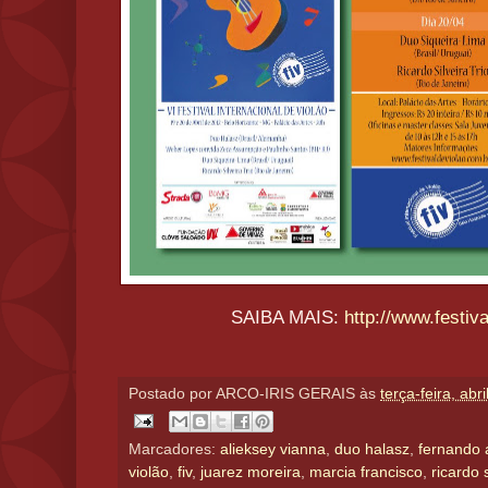
SAIBA MAIS:
http://www.festiv
Postado por
ARCO-IRIS GERAIS
às
terça-feira, abr
Marcadores:
alieksey vianna
,
duo halasz
,
fernando 
violão
,
fiv
,
juarez moreira
,
marcia francisco
,
ricardo s