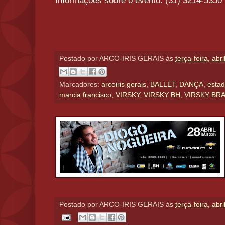
Informações sobre o evento: (31) 3214-5350
Postado por
ARCO-IRIS GERAIS
às
terça-feira, abr
Marcadores:
arcoiris gerais
,
BALLET
,
DANÇA
,
estad
marcia francisco
,
VIRSKY
,
VIRSKY BH
,
VIRSKY BRA
Postado por
ARCO-IRIS GERAIS
às
terça-feira, abr