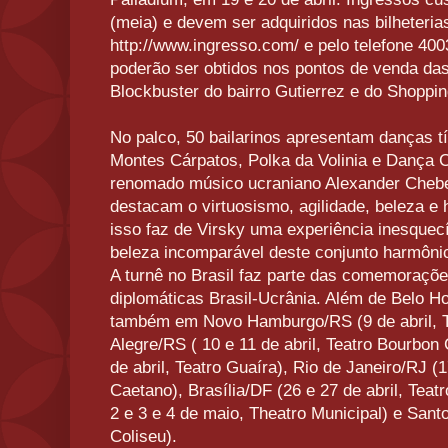
(meia) e devem ser adquiridos nas bilheterias
http://www.ingresso.com/ e pelo telefone 40
poderão ser obtidos nos pontos de venda da
Blockbuster do bairro Gutierrez e do Shoppin
No palco, 50 bailarinos apresentam danças t
Montes Cárpatos, Polka da Volinia e Dança 
renomado músico ucraniano Alexander Cheber
destacam o virtuosismo, agilidade, beleza e 
isso faz de Virsky uma experiência inesquecív
beleza incomparável deste conjunto harmôni
A turnê no Brasil faz parte das comemoraçõ
diplomáticas Brasil-Ucrânia. Além de Belo Ho
também em Novo Hamburgo/RS (9 de abril, Te
Alegre/RS ( 10 e 11 de abril, Teatro Bourbon 
de abril, Teatro Guaíra), Rio de Janeiro/RJ (1
Caetano), Brasília/DF (26 e 27 de abril, Teat
2 e 3 e 4 de maio, Theatro Municipal) e Sant
Coliseu).