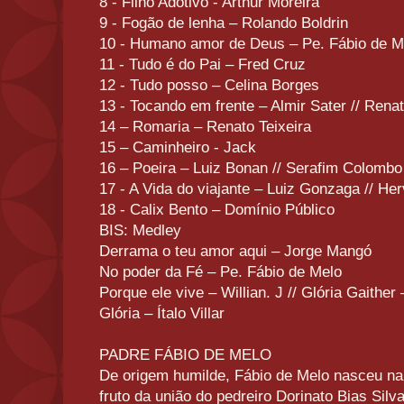
8 - Filho Adotivo - Arthur Moreira
9 - Fogão de lenha – Rolando Boldrin
10 - Humano amor de Deus – Pe. Fábio de M
11 - Tudo é do Pai – Fred Cruz
12 - Tudo posso – Celina Borges
13 - Tocando em frente – Almir Sater // Renat
14 – Romaria – Renato Teixeira
15 – Caminheiro - Jack
16 – Poeira – Luiz Bonan // Serafim Colom
17 - A Vida do viajante – Luiz Gonzaga // He
18 - Calix Bento – Domínio Público
BIS: Medley
Derrama o teu amor aqui – Jorge Mangó
No poder da Fé – Pe. Fábio de Melo
Porque ele vive – Willian. J // Glória Gaither
Glória – Ítalo Villar
PADRE FÁBIO DE MELO
De origem humilde, Fábio de Melo nasceu na
fruto da união do pedreiro Dorinato Bias Sil