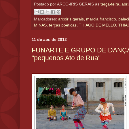
Postado por
ARCO-IRIS GERAIS
às
terça-feira, abr
Marcadores:
arcoiris gerais
,
marcia francisco
,
palac
MINAS
,
terças poéticas
,
THIAGO DE MELLO
,
THIA
11 de abr. de 2012
FUNARTE E GRUPO DE DANÇA 
"pequenos Ato de Rua"