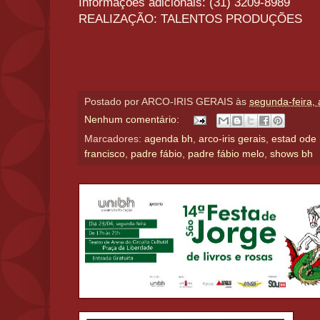
Informações adicionais: (31) 3209-8989
REALIZAÇÃO: TALENTOS PRODUÇÕES
Postado por
ARCO-IRIS GERAIS
às
segunda-feira, 
Nenhum comentário:
Marcadores:
agenda bh
,
arco-iris gerais
,
estad ode
francisco
,
padre fábio
,
padre fábio melo
,
shows bh