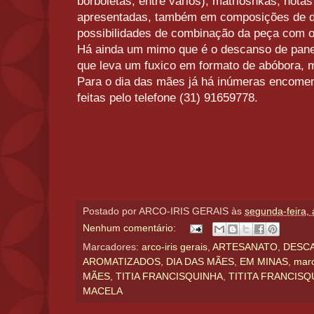
borboletas, entre vários), matrioshkas, notas
apresentadas, também em composições de d
possibilidades de combinação da peça com o
Há ainda um mimo que é o descanso de pan
que leva um fuxico em formato de abóbora, 
Para o dia das mães já há inúmeras encome
feitas pelo telefone (31) 91659778.
Postado por
ARCO-IRIS GERAIS
às
segunda-feira, 
Nenhum comentário:
Marcadores:
arco-iris gerais
,
ARTESANATO
,
DESC
AROMATIZADOS
,
DIA DAS MÃES
,
EM MINAS
,
marc
MÃES
,
TITIA FRANCISQUINHA
,
TITITA FRANCISQ
MACELA