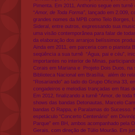
Pimenta. Em 2011, Anthonio segue em turnê d
“
Amor, de Toda Forma”
, lançado em 2.009, c
grandes nomes da MPB como Telo Borges, Lu
Sideral, entre outros, expressando sua music
uma visão contemporânea para falar de toda
da elaboração dos arranjos belíssimos produ
Ainda em 2011, em parceria com o pianista 
seqüência a sua turnê “Água, pai e céu”, in
importantes no interior de Minas, participand
Corais em Mariana e Projeto Dois Duos, na s
Biblioteca Nacional em Brasília, além do re
“Rosariando” ao lado do Grupo Oficina 33, e
congadeiros e melodias trançadas em fitas d
Em 2012, finalizando a turnê “Amor, de toda 
shows das bandas Detonautas, Marcelo Cam
bandas O Rappa, e Paralamas do Sucesso. No
espetáculo “Concerto Centenário” em Divinópo
Parque” em BH, ambos acompanhado pela Or
Gerais, com direção de Túlio Mourão. Em jun