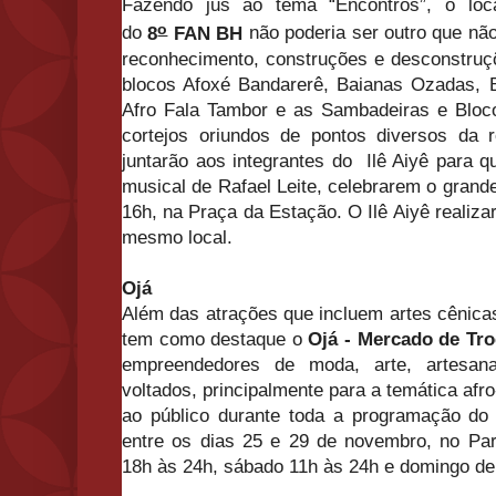
Fazendo jus ao tema “Encontros”, o lo
o
do
8
FAN BH
não poderia ser outro que não
reconhecimento, construções e desconstruçõ
blocos Afoxé Bandarerê, Baianas Ozadas, B
Afro Fala Tambor e as Sambadeiras e Bloco
cortejos oriundos de pontos diversos da 
juntarão aos integrantes do Ilê Aiyê para q
musical de Rafael Leite, celebrarem o grande
16h, na Praça da Estação. O Ilê Aiyê realiz
mesmo local.
Ojá
Além das atrações que incluem artes cênicas
tem como destaque o
Ojá - Mercado de Tro
empreendedores de moda, arte, artesan
voltados, principalmente para a temática afro
ao público durante toda a programação do f
entre os dias 25 e 29 de novembro, no Par
18h às 24h, sábado 11h às 24h e domingo de