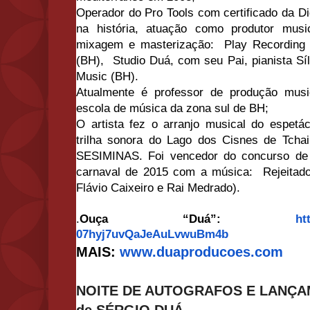
Operador do Pro Tools com certificado da D
na história, atuação como p
rodutor musi
mixagem e masterização:
Play Recording
(BH),
Studio Duá, com seu Pai, pianista Sí
Music (BH).
Atualmente é professor de produção music
escola de música da zona sul de BH;
O artista fez o arranjo musical do espetácu
trilha sonora do Lago dos Cisnes de Tcha
SESIMINAS. Foi v
encedor do concurso de
carnaval de 2015 com a música:
Rejeitad
Flávio Caixeiro e Rai Medrado).
.
Ouça “Duá”:
ht
07hyj7uvQaJeAuLvwuBm4b
MAIS:
www.duaproducoes.com
NOITE DE AUTOGRAFOS E LANÇA