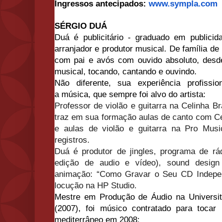
Ingressos antecipados:
www.sympla.com
SÉRGIO DUÁ
Duá é publicitário - graduado em publici
arranjador e produtor musical. De família d
com pai e avós com ouvido absoluto,
desd
musical, tocando, cantando e ouvindo.
Não diferente, sua e
xperiência profiss
a
música, que sempre foi alvo do artista:
Professor de violão e guitarra na Celinha 
traz em sua formação aulas de canto com Ce
e aulas de violão e guitarra na Pro Mus
registros.
Duá é p
rodutor de jingles, programa de r
edição de audio e vídeo), sound design
animação: “Como Gravar o Seu CD Indepen
locução na HP Studio.
Mestre em Produção de Áudio na Universi
(2007), foi músico
contratado para tocar
mediterrâneo em 2008;