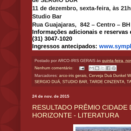
de SÉRGIO DUÁ
11 de dezembro, sexta-feira, às 21h
Studio Bar
Rua Guajajaras, 842 – Centro – B
Informações adicionais e reservas
(31) 3047-1020
Ingressos antecipados:
www.sympl
Postado por
ARCO-IRIS GERAIS
às
quinta-feira, n
Nenhum comentário:
Marcadores:
arco-iris gerais
,
Cerveja Duá Dunkel W
SERGIO DUÁ
,
STUDIO BAR
,
TARDE CINZENTA
,
T
24 de nov. de 2015
RESULTADO PRÊMIO CIDADE 
HORIZONTE - LITERATURA