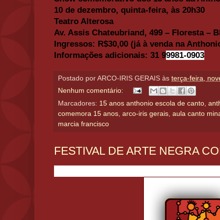
10 de dezembro, quinta-feira, às 20h30
Teatro Alterosa
Av. Assis Chateubriand, 499 – Floresta – 
Ingressos: R$30,00 (já
à venda na Anthoni
Informações adicionais: 31
9
9981-0903
Postado por
ARCO-IRIS GERAIS
às
terça-feira, no
Nenhum comentário:
Marcadores:
15 anos anthonio escola de canto
,
ant
comemora 15 anos
,
arco-iris gerais
,
aula canto min
marcia francisco
FESTIVAL DE ARTE NEGRA C