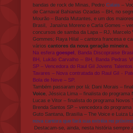
bandas de rock de Minas, Pedro
Calais
– Vo
de Carnaval Bahianas Ozadas – BH, no seg
Mourão – Banda Mutantes, e um dos maiores 
Brasil, Janaína Moreno e Carla Gomes – ve
concursos de samba da Lapa – RJ, Marcelo V
Gommes; Raya Hilal – cantora francesa e ca
vários
cantores da nova geração mineira
.
Na esfera
goespel
, Banda Discopraise Brasi
BH, Lukão Carvalho – BH, Banda Pedras Vi
SP – Vencedora do Raul Gil Jovens Talentos,
Tavares – Nova contratada do Raul Gil - Pa
Bola de Neve – SP.
Também passaram por lá: Dani Morais – final
Voice
, Jéssica Lima – finalista do programa
Lucas e Vitor – finalista do programa Novos T
Brenda Santos SP – vencedora do programa J
Guto Santana, Brasilia – The Voice e Luiza 
nova
cantora que fará sua extréia no próximo
Destacam-se, ainda, nesta história sempre a