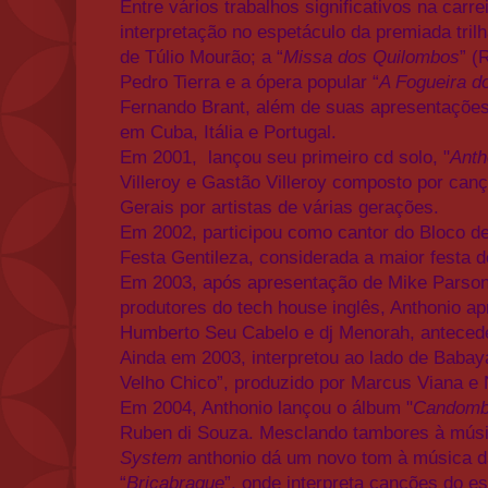
Entre vários trabalhos significativos na carr
interpretação no espetáculo da premiada trilh
de Túlio Mourão; a “
Missa dos Quilombos
” (
Pedro Tierra e a ópera popular “
A Fogueira do
Fernando Brant, além de suas apresentações 
em Cuba, Itália e Portugal.
Em 2001, lançou seu primeiro cd solo, "
Anth
Villeroy e Gastão Villeroy composto por ca
Gerais por artistas de várias gerações.
Em 2002, participou como cantor do Bloco d
Festa Gentileza, considerada a maior festa d
Em 2003, após apresentação de Mike Parson
produtores do tech house inglês, Anthonio ap
Humberto Seu Cabelo e dj Menorah, anteced
Ainda em 2003, interpretou ao lado de Baba
Velho Chico”, produzido por Marcus Viana e 
Em 2004, Anthonio lançou o álbum "
Candomb
Ruben di Souza. Mesclando tambores à músi
System
anthonio dá um novo tom à música d
“
Bricabraque
”, onde interpreta canções do es