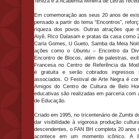
Tereza e a Academia Mineira de Letras recebe
Em comemoração aos seus 20 anos de exis
pensado a partir do tema “Encontros”, reforça
riqueza dos povos. Outras atrações que m
Aiyê, Rico Dalasam e pratas da casa como Z
Carla Gomes, U Gueto, Samba da Meia Noit
ações como o
Ubuntu
– Encontro da Dive
Encontro de Blocos, além de palestras, exi
Francesa no Centro de Referência da Moda
é gratuita e serão cobrados ingressos
associados. O Festival de Arte Negra é cor
Amigos do Centro de Cultura de Belo Ho
educativas são realizadas em parceria com 
de Educação.
Criado em 1995, no tricentenário de Zumbi d
dar visibilidade à vigorosa produção cultu
descendentes, o FAN BH completa 20 anos d
acontece em um momento icônico. A 8ª