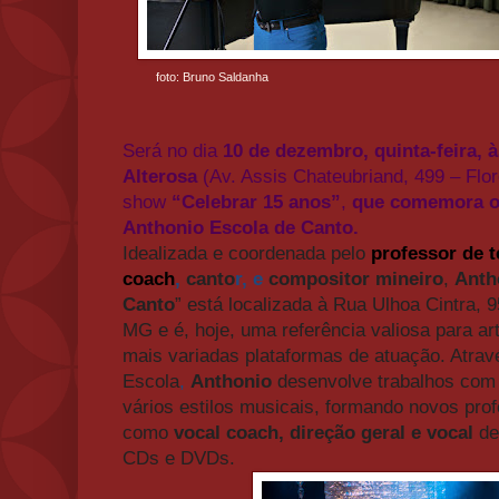
foto: Bruno Saldanha
Será no dia
10 de dezembro, quinta-feira, 
Alterosa
(Av. Assis Chateubriand, 499 – Flo
show
“Celebrar 15 anos”
,
que comemora os
Anthonio Escola de Canto.
Idealizada e coordenada pelo
professor de t
coach
,
canto
r, e
compositor mineiro
,
Anth
Canto
” está
localizada à
Rua Ulhoa Cintra, 9
MG e é, hoje, uma referência valiosa para a
mais variadas plataformas de atuação. Atrav
Escola
,
Anthonio
desenvolve trabalhos com 
vários estilos musicais, formando novos pro
como
vocal coach, direção geral e vocal
de
CDs e DVDs.