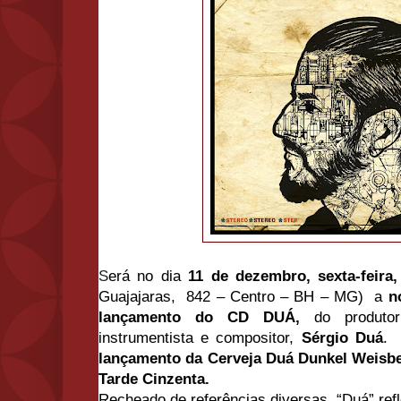
S
erá no dia
11 de dezembro, sexta-feira,
Guajajaras, 842 – Centro – BH – MG) a
n
lançamento do CD DUÁ,
do produtor 
instrumentista e compositor,
Sérgio Duá
.
O
lançamento da Cerveja Duá Dunkel Weisbe
Tarde Cinzenta.
Recheado de referências diversas, “Duá” refle