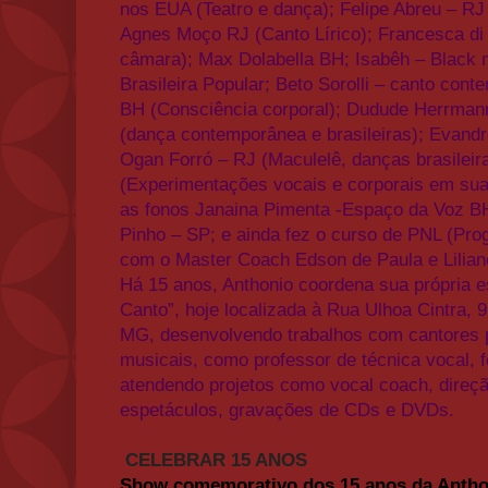
nos EUA (Teatro e dança); Felipe Abreu – RJ 
Agnes Moço RJ (Canto Lírico); Francesca di 
câmara); Max Dolabella BH; Isabêh – Black m
Brasileira Popular; Beto Sorolli – canto conte
BH (Consciência corporal); Dudude Herrman
(dança contemporânea e brasileiras); Evand
Ogan Forró – RJ (Maculelê, danças brasileira
(Experimentações vocais e corporais em sua
as fonos Janaina Pimenta -Espaço da Voz BH, 
Pinho – SP; e ainda fez o curso de PNL (Pro
com o Master Coach Edson de Paula e Lilian
Há 15 anos, Anthonio coordena sua própria e
Canto”, hoje localizada à Rua Ulhoa Cintra, 
MG, desenvolvendo trabalhos com cantores pr
musicais, como professor de técnica vocal, 
atendendo projetos como vocal coach, direçã
espetáculos, gravações de CDs e DVDs.
CELEBRAR 15 ANOS
Show comemorativo dos 15 anos da Antho