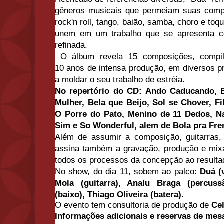
gêneros musicais que permeiam suas comp
rock'n roll, tango, baião, samba, choro e t
unem em um trabalho que se apresenta co
refinada.
O álbum revela 15 composições, compi
10 anos de intensa produção, em diversos
p
a moldar o seu trabalho de estréia.
No repertório do CD: Ando Caducando, 
Mulher, Bela que Beijo, Sol se Chover, Fi
O Porre do Pato, Menino de 11 Dedos, N
Sim e So Wonderful, alem de
Bola pra Fre
Além de assumir a composição, guitarras,
assina também a gravação, produção e mix
todos os processos da concepção ao resultad
No show, do dia 11, sobem ao palco:
Duá (
Mola (guitarra), Analu Braga (percuss
(baixo), Thiago Oliveira (batera)
.
O evento tem consultoria de produção de
Ce
Informações adicionais e reservas de mesa