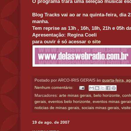
O programa trará uma seleção musical es
Blog Tracks vai ao ar na quinta-feira, dia 
manha.
Tem reprise as 13h , 16h, 18h, 21h e 05h 
Apresentação: Regina Coeli
para ouvir é só acessar
o site
Postado por
ARCO-IRIS GERAIS
às
quarta-feira, a
Nenhum comentário:
Marcadores:
arte minas gerais
,
belo horizonte
,
conh
gerais
,
eventos belo horizonte
,
eventos minas gerai
noticias de minas gerais
,
sociais minas gerais
,
visit
19 de ago. de 2007