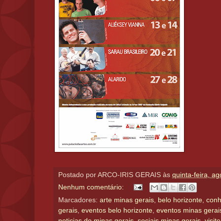
Postado por
ARCO-IRIS GERAIS
às
quinta-feira, a
Nenhum comentário:
Marcadores:
arte minas gerais
,
belo horizonte
,
conh
gerais
,
eventos belo horizonte
,
eventos minas gerai
noticias de minas gerais
,
sociais minas gerais
,
visit