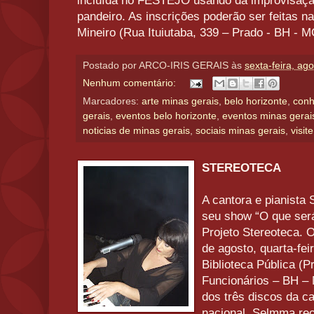
incluída no FESTEJO usando da improvisação
pandeiro. As inscrições poderão ser feitas n
Mineiro (Rua Ituiutaba, 339 – Prado - BH - 
Postado por
ARCO-IRIS GERAIS
às
sexta-feira, ag
Nenhum comentário:
Marcadores:
arte minas gerais
,
belo horizonte
,
conh
gerais
,
eventos belo horizonte
,
eventos minas gerai
noticias de minas gerais
,
sociais minas gerais
,
visit
STEREOTECA
A cantora e pianista
seu show “O que ser
Projeto Stereoteca. 
de agosto, quarta-fei
Biblioteca Pública (P
Funcionários – BH – 
dos três discos da c
nacional. Selmma re