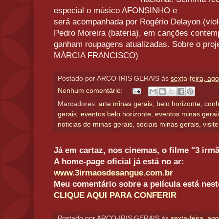
especial o músico AFONSINHO e
será acompanhada por Rogério Delayon (violõ
Pedro Moreira (bateria), em canções contem
ganham roupagens atualizadas. Sobre o proj
MÁRCIA FRANCISCO)
Postado por
ARCO-IRIS GERAIS
às
sexta-feira, ag
Nenhum comentário:
Marcadores:
arte minas gerais
,
belo horizonte
,
conh
gerais
,
eventos belo horizonte
,
eventos minas gerai
noticias de minas gerais
,
sociais minas gerais
,
visit
Já em cartaz, nos cinemas, o filme "3 irm
A home-page oficial já está no ar:
www.3irmaosdesangue.com.br
Meu comentário sobre a película está nest
CLIQUE AQUI PARA CONFERIR
Postado por
ARCO-IRIS GERAIS
às
sexta-feira, ag