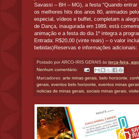
Savassi – BH – MG), a festa “Quando entrar 
os melhores hits dos anos 80, animados pe
especial, vídeos e buffet, completam a alegr
de Dança, inaugurada em 1989, está comemo
animação e a festa do dia 1º integra a progra
Entrada: R$20,00 (vinte reais) – o valor inclu
bebidas)Reservas e informações adicionais: 
Postado por
ARCO-IRIS GERAIS
às
terça-feira, ag
Nenhum comentário:
Marcadores:
arte minas gerais
,
belo horizonte
,
conh
gerais
,
eventos belo horizonte
,
eventos minas gerai
noticias de minas gerais
,
sociais minas gerais
,
visit