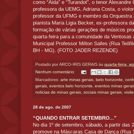
como “Aida” e “Turandot”, o tenor Alexandre 
professora da UEMG, Adriana Costa, o violon
professor da UFMG e membro da Orquestra S
pianista Maria Ligia Becker, ex-professora 
formação de várias gerações de músicos pro
quarta-feira para a comunidade da Ventosas
Municipal Professor Milton Salles (Rua Teófil
BH - MG). (FOTO JADER REZENDE)
Postado por
ARCO-IRIS GERAIS
às
quarta-feira, a
Nenhum comentário:
Marcadores:
arte minas gerais
,
belo horizonte
,
conh
gerais
,
eventos belo horizonte
,
eventos minas gerai
noticias de minas gerais
,
sociais minas gerais
,
visit
28 de ago. de 2007
“QUANDO ENTRAR SETEMBRO...”
No dia 1º de setembro, sábado, a partir das 
promove na Máscaras Casa de Dança (Rua S