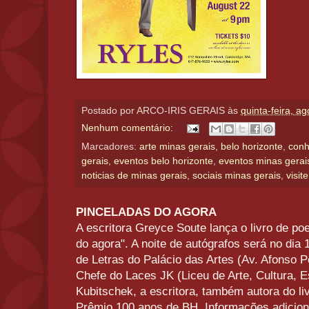
Postado por
ARCO-IRIS GERAIS
às
quinta-feira, a
Nenhum comentário:
Marcadores:
arte minas gerais
,
belo horizonte
,
conh
gerais
,
eventos belo horizonte
,
eventos minas gerai
noticias de minas gerais
,
sociais minas gerais
,
visit
PINCELADAS DO AGORA
A escritora Greyce Soute lança o livro de p
do agora". A noite de autógrafos será no dia 
de Letras do Palácio das Artes (Av. Afonso P
Chefe do Laces JK (Liceu de Arte, Cultura, 
Kubitschek, a escritora, também autora do liv
Prêmio 100 anos de BH. Informações adicion