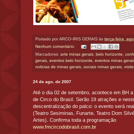
Postado por
ARCO-IRIS GERAIS
às
terça-feira, ag
Nenhum comentário:
Marcadores:
arte minas gerais
,
belo horizonte
,
conh
gerais
,
eventos belo horizonte
,
eventos minas gerai
noticias de minas gerais
,
sociais minas gerais
,
visit
24 de ago. de 2007
Até o dia 02 de setembro, acontece em BH a 
de Circo do Brasil. Serão 19 atrações e nest
descentralização do palco: o evento será rea
(Teatro Sesiminas, Funarte, Teatro Dom Silv
Artes). Confirma toda a programação
www.fmcircodobrasil.com.br