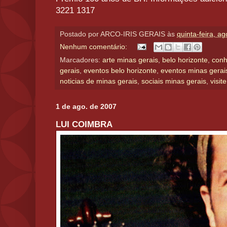
3221 1317
Postado por
ARCO-IRIS GERAIS
às
quinta-feira, a
Nenhum comentário:
Marcadores:
arte minas gerais
,
belo horizonte
,
conh
gerais
,
eventos belo horizonte
,
eventos minas gerai
noticias de minas gerais
,
sociais minas gerais
,
visit
1 de ago. de 2007
LUI COIMBRA