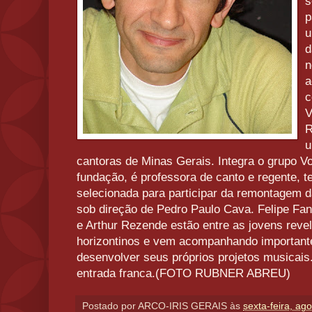
s
p
u
d
n
a
c
V
R
u
cantoras de Minas Gerais. Integra o grupo V
fundação, é professora de canto e regente, 
selecionada para participar da remontagem 
sob direção de Pedro Paulo Cava. Felipe Fan
e Arthur Rezende estão entre as jovens revel
horizontinos e vem acompanhando importan
desenvolver seus próprios projetos musicai
entrada franca.(FOTO RUBNER ABREU)
Postado por
ARCO-IRIS GERAIS
às
sexta-feira, ag