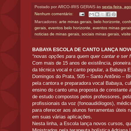
Postado por
ARCO-IRIS GERAIS
às
sexta-feira, ag
Nenhum comentário:
Marcadores:
arte minas gerais
,
belo horizonte
,
conh
gerais
,
eventos belo horizonte
,
eventos minas gerai
noticias de minas gerais
,
sociais minas gerais
,
visit
BABAYA ESCOLA DE CANTO LANÇA NO
“novas opções para quem quer cantar e ser f
Com mais de 15 anos de existência, pioneira
da técnica vocal e canto popular, a Babaya 
Domingos do Prata, 505 – Santo Antônio – B
pela cantora e preparadora vocal Babaya, cu
ensino do canto uma proposta de constante a
de estudo compostos pelos professores, pel
profissionais da voz (fonoaudiólogos), médico
para oferecer aos alunos ferramentas úteis 
em suas várias aplicações.
Nesta linha, a Escola lança novos cursos, qu
Ministrados pela terapeuta holística Adriana 