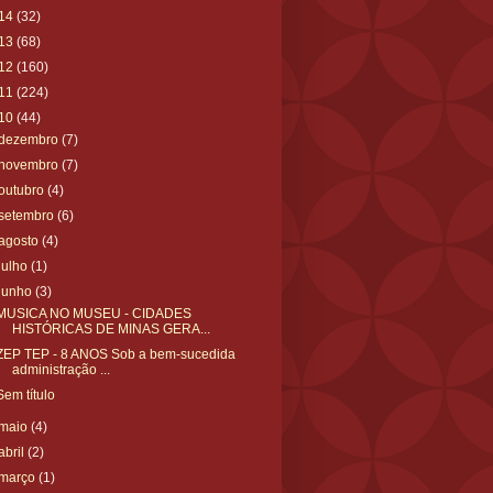
14
(32)
13
(68)
12
(160)
11
(224)
10
(44)
dezembro
(7)
novembro
(7)
outubro
(4)
setembro
(6)
agosto
(4)
julho
(1)
junho
(3)
MUSICA NO MUSEU - CIDADES
HISTÓRICAS DE MINAS GERA...
ZEP TEP - 8 ANOS Sob a bem-sucedida
administração ...
Sem título
maio
(4)
abril
(2)
março
(1)