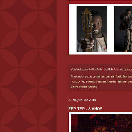
Postado por
ARCO-IRIS GERAIS
às
quint
Marcadores:
arte minas gerais
,
belo horiz
horizonte
,
eventos minas gerais
,
minas ger
visite minas gerais
21 de jun. de 2010
ZEP TEP - 8 ANOS