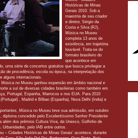
Históricas de Minas
Gerais 2010. Sob a
maestria de seu criador
e diretor, Sérgio da
Costa e Silva (RJ),
Música no Museu
completa 13 anos de
existência, em trajetória
louvável. Trata-se do
formato brasileiro do
que acontece em
 uma série de concertos gratuitos que busca privilegiar a
ção de procedência, escola ou época, na interpretação dos
 e alguns internacionais.
as, Música no Museu ganhou expansão em âmbito nacional e
 norte a sul de diversas cidades brasileiras como também em
nça, Portugal, Espanha, Marrocos e nos EUA. Para 2010
(Portugal) , Madrid e Bilbao (Espanha), Nova Delhi (India) e
portantes, Música no Museu teve sua admissão, em outubro
l, diploma concedido pelo Excelentíssimo Senhor Presidente
va além dos prêmios Cultura Viva, da Unesco, Golfinho de
 Urbanidades, pelo IAB entre outros.
u – Cidades Históricas de Minas Gerais’ acontece, durante