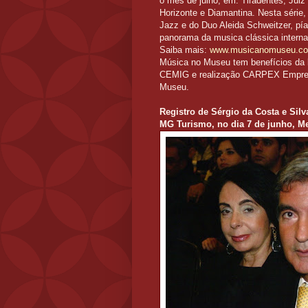
o mês de julho, em: Tiradentes, Juiz
Horizonte e Diamantina. Nesta série,
Jazz e do Duo Aleida Schweitzer, pí
panorama da musica clássica interna
Saiba mais:
www.musicanomuseu.co
Música no Museu tem benefícios da lei
CEMIG e realização CARPEX Empreen
Museu.
Registro de Sérgio da Costa e Silv
MG Turismo, no dia 7 de junho, 