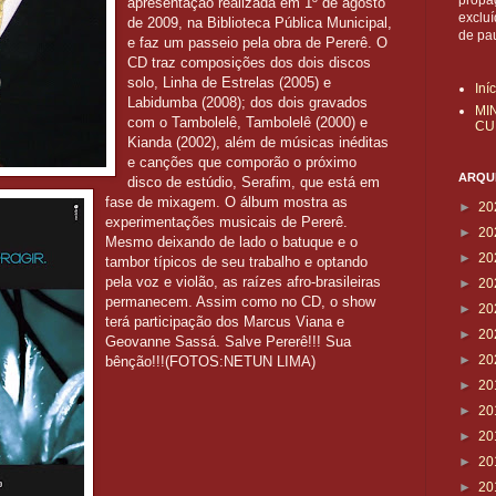
propa
apresentação realizada em 1º de agosto
exclu
de 2009, na Biblioteca Pública Municipal,
de pa
e faz um passeio pela obra de Pererê. O
CD traz composições dos dois discos
solo, Linha de Estrelas (2005) e
Iní
Labidumba (2008); dos dois gravados
MI
com o Tambolelê, Tambolelê (2000) e
CU
Kianda (2002), além de músicas inéditas
e canções que comporão o próximo
ARQUI
disco de estúdio, Serafim, que está em
fase de mixagem. O álbum mostra as
►
20
experimentações musicais de Pererê.
►
20
Mesmo deixando de lado o batuque e o
►
20
tambor típicos de seu trabalho e optando
pela voz e violão, as raízes afro-brasileiras
►
20
permanecem. Assim como no CD, o show
►
20
terá participação dos Marcus Viana e
►
20
Geovanne Sassá. Salve Pererê!!! Sua
►
20
bênção!!!(FOTOS:NETUN LIMA)
►
20
►
20
►
20
►
20
►
20