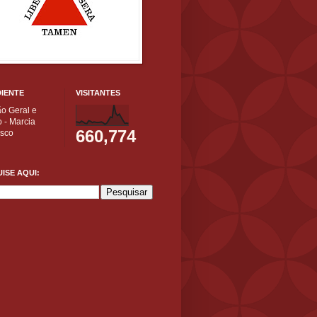
IENTE
VISITANTES
ão Geral e
 - Marcia
660,774
isco
ISE AQUI: