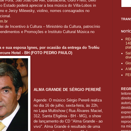
 de Fora, São João Del Rei, Barbacena, Ouro Preto, Belo
 o Estado poderá apreciar a boa música do Villa-Lobos in
ano e Jerzy Milewsky, violino, nomes consagrados no
cional.
TRAN
m.br
 de Incentivo à Cultura – Ministério da Cultura, patrocínio
dimentos e Promoções e Instituto Cultural Música no
NOTÍC
RE
14B
a e sua esposa Ignes, por ocasião da entrega do Troféu
pla
Mercure Hotel - BH (FOTO PEDRO PAULO)
Sal
div
Gio
A 
FE
REGR
ALMA GRANDE DE SÉRGIO PERERÊ
leitor
direi
Agende: O músico Sérgio Pererê realiza
autori
no dia 16 de julho, sexta-feira, às 22h,
devid
no Lapa Multishow ( Rua Álvares Maciel,
expre
312, Santa Efigênia - BH - MG), o show
acordo
de lançamento do CD "Alma Grande - ao
reprod
vivo". Alma Grande é resultado de uma
na mí