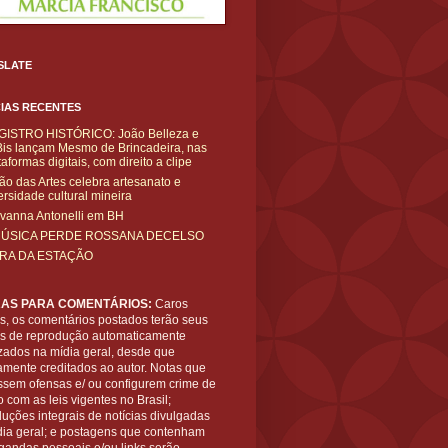
SLATE
IAS RECENTES
GISTRO HISTÓRICO: João Belleza e
is lançam Mesmo de Brincadeira, nas
taformas digitais, com direito a clipe
ão das Artes celebra artesanato e
ersidade cultural mineira
vanna Antonelli em BH
MÚSICA PERDE ROSSANA DECELSO
IRA DA ESTAÇÃO
AS PARA COMENTÁRIOS:
Caros
es, os comentários postados terão seus
tos de reprodução automaticamente
zados na mídia geral, desde que
amente creditados ao autor. Notas que
ssem ofensas e/ ou configurem crime de
 com as leis vigentes no Brasil;
uções integrais de notícias divulgadas
dia geral; e postagens que contenham