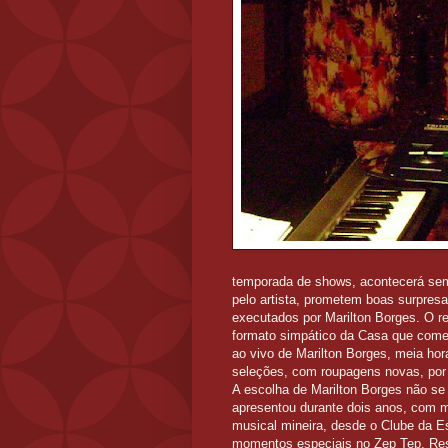
temporada de shows, acontecerá se
pelo artista, prometem boas surpres
executados por Marilton Borges. O re
formato simpático da Casa que comem
ao vivo de Marilton Borges, meia ho
seleções, com roupagens novas, por
A escolha de Marilton Borges não se 
apresentou durante dois anos, com m
musical mineira, desde o Clube da Es
momentos especiais no Zep Tep. Rese