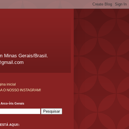
em Minas Gerais/Brasil.
@gmail.com
ina inicial
GA O NOSSO INSTAGRAM!
Arco-íris Gerais
ESTÁ AQUI!: