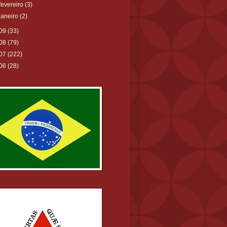
fevereiro
(3)
janeiro
(2)
09
(33)
08
(79)
07
(222)
06
(28)