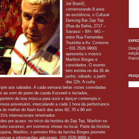
Jet Brasil),
comemorando 8 anos
de existência, o Cultural
Dancing Bar Zep Tep
(Rua da Bahia, 2717 –
Savassi – BH - MG –
entre Rua Fernandes
EXPED
Tourinho e Av. Contorno
– 031 2526 9900)
Direç
edição
apresenta o músico
Franc
Marilton Borges e
convidados. O evento
tem estréia no dia 26 de
junho, sábado, a partir
PESQU
das 22h. A curta
mpre aos sábados. A cada semana belas vozes convidadas
as ao som do piano de cauda Kurzweil e teclados,
pertório de boa música para ouvir e dançar contempla o
ora aniversário, intercalando a cada 1 hora da performance
ra do melhor do flash back dos anos 60, 70 e 80 em
 DJs internacionais renomados.
deu por acaso: no início da história do Zep Tep, Marilton se
uito sucesso, em inúmeros shows no local. Parte da história
quina, Marilton, o primeiro filho da família Borges promete
rvas e informações adicionais: (31) 2526 9900 e