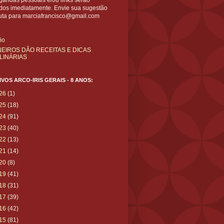
gandas pessoais e/ou links serão
ídos imediatamente. Envie sua sugestão
uta para marciafrancisco@gmail.com
cio
NEIROS DÃO RECEITAS E DICAS
LINÁRIAS
VOS ARCO-IRIS GERAIS - 8 ANOS:
26
(1)
25
(18)
24
(91)
23
(40)
22
(13)
21
(14)
20
(8)
19
(41)
18
(31)
17
(39)
16
(42)
15
(81)