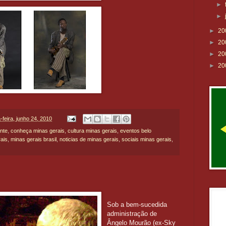
►
►
►
20
►
20
►
20
►
20
a-feira, junho 24, 2010
onte
,
conheça minas gerais
,
cultura minas gerais
,
eventos belo
ais
,
minas gerais brasil
,
noticias de minas gerais
,
sociais minas gerais
,
Sob a bem-sucedida
administração de
Ângelo Mourão (ex-Sky