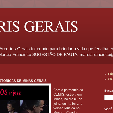
RIS GERAIS
rco-íris Gerais foi criado para brindar a vida que fervilha 
rcia Francisco SUGESTÃO DE PAUTA: marciafrancisco
Pág
SI
STÓRICAS DE MINAS GERAIS
Com o patrocínio da
Busca 
CEMIG, estréia em
Minas, no dia 01 de
julho, quinta-feira, a
versão Música no
VOCÊ 
Museu - Cidades