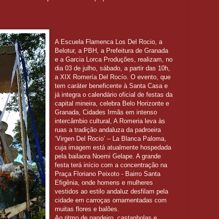
A Escuela Flamenca Los Del Rocio, a
Belotur, a PBH, a Prefeitura de Granada
e a Garcia Lorca Produções, realizam, no
dia 03 de julho, sábado, a partir das 10h,
a XIX Romería Del Rocío. O evento, que
tem caráter beneficente à Santa Casa e
já integra o calendário oficial de festas da
capital mineira, celebra Belo Horizonte e
Granada, Cidades Irmãs em intenso
intercâmbio cultural, A Romeria leva às
ruas a tradição andaluza da padroeira
‘Virgen Del Rocio’ – La Blanca Paloma,
cuja imagem está atualmente hospedada
pela bailaora Noemi Gelape. A grande
festa terá início com a concentração na
Praça Floriano Peixoto - Bairro Santa
Efigênia, onde homens e mulheres
vestidos ao estilo andaluz desfilam pela
cidade em carroças ornamentadas com
muitas flores e balões.
Ao ritmo de pandeiro, castanholas e