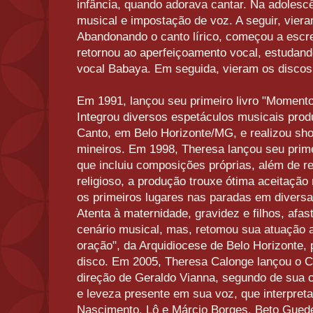
infância, quando adorava cantar. Na adolescê
musical e impostação de voz. A seguir, vieram
Abandonando o canto lírico, começou a escr
retornou ao aperfeiçoamento vocal, estudan
vocal Babaya. Em seguida, vieram os discos
Em 1991, lançou seu primeiro livro "Momento
Integrou diversos espetáculos musicais pro
Canto, em Belo Horizonte/MG, e realizou sho
mineiros. Em 1998, Theresa lançou seu prime
que incluiu composições próprias, além de r
religioso, a produção trouxe ótima aceitaçã
os primeiros lugares nas paradas em diversa
Atenta à maternidade, gravidez e filhos, afa
cenário musical, mas, retomou sua atuação 
oração", da Arquidiocese de Belo Horizonte, 
disco. Em 2005, Theresa Calonge lançou o CD
direção de Geraldo Vianna, segundo de sua ca
e leveza presente em sua voz, que interpret
Nascimento, Lô e Márcio Borges, Beto Gued