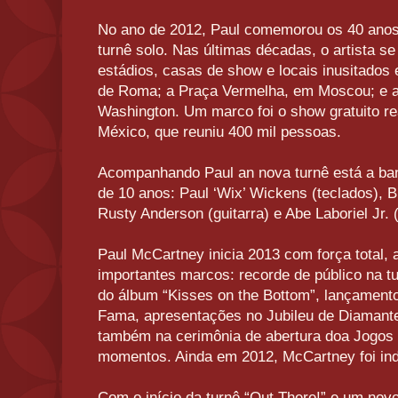
No ano de 2012, Paul comemorou os 40 anos 
turnê solo. Nas últimas décadas, o artista s
estádios, casas de show e locais inusitados
de Roma; a Praça Vermelha, em Moscou; e 
Washington. Um marco foi o show gratuito r
México, que reuniu 400 mil pessoas.
Acompanhando Paul an nova turnê está a ba
de 10 anos: Paul ‘Wix’ Wickens (teclados), Br
Rusty Anderson (guitarra) e Abe Laboriel Jr. (
Paul McCartney inicia 2013 com força total, 
importantes marcos: recorde de público na t
do álbum “Kisses on the Bottom”, lançamento
Fama, apresentações no Jubileu de Diamante
também na cerimônia de abertura doa Jogos O
momentos. Ainda em 2012, McCartney foi ind
Com o início da turnê “Out There!” e um nov