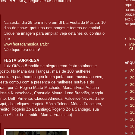
acordo
des - BH - MG), segue até 05 de outubro.
reprod
na mí
propa
exclu
Na sexta, dia 29 tem início em BH, a Festa da Música. 10
de pa
dias de shows gratuitos nas praças e teatros da capital.
Clique na imagem para ampliar, veja detalhes ou confira o
site:
Iní
www.festadamusica.art.br
MI
CU
Não fique fora desta!
FESTA SURPRESA
ARQUI
Luiz Otávio Brandão se alegrou com festa totalmente
►
20
 agosto. No Maria das Tranças, mais de 100 mulheres
reuniram para homenageá-lo em jantar com música ao vivo,
►
20
 festa contou com a presença de mulheres notáveis do
►
20
ram por lá, Regina Matta Machado, Maria Elvira, Adriana
►
20
aristela Kubtscheck, Consuelo Moura, Lena Brandão, Magda
Pinto, Beth Pimenta, Cláudia Almeida, Valdelice Neves, Jane
►
20
 Aqui, dois cliques: esq/dir: Sônia Toledo, Márcia Francisco,
►
20
rédito: Rogerio Zola Santiago/Rogerio Zola Santiago, sua
►
20
ana Almeida - crédito: Márcia Francisco)
►
20
►
20
►
20