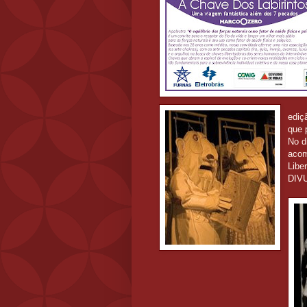
ediç
que 
No d
acom
Libe
DIV