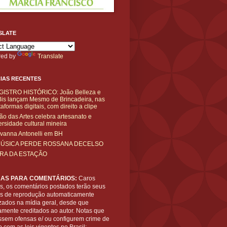
SLATE
ed by
Translate
IAS RECENTES
GISTRO HISTÓRICO: João Belleza e
is lançam Mesmo de Brincadeira, nas
taformas digitais, com direito a clipe
ão das Artes celebra artesanato e
ersidade cultural mineira
vanna Antonelli em BH
MÚSICA PERDE ROSSANA DECELSO
IRA DA ESTAÇÃO
AS PARA COMENTÁRIOS:
Caros
es, os comentários postados terão seus
tos de reprodução automaticamente
zados na mídia geral, desde que
amente creditados ao autor. Notas que
ssem ofensas e/ ou configurem crime de