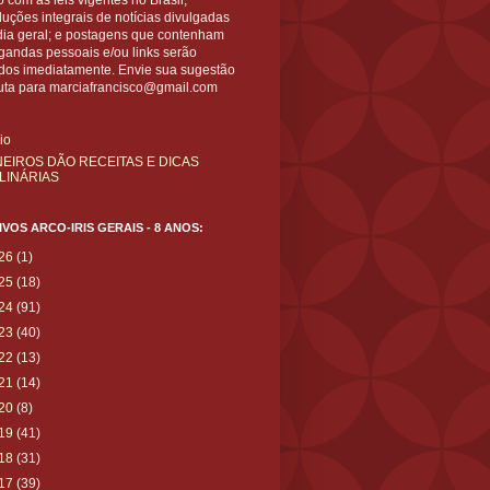
 com as leis vigentes no Brasil;
uções integrais de notícias divulgadas
dia geral; e postagens que contenham
gandas pessoais e/ou links serão
ídos imediatamente. Envie sua sugestão
uta para marciafrancisco@gmail.com
cio
NEIROS DÃO RECEITAS E DICAS
LINÁRIAS
VOS ARCO-IRIS GERAIS - 8 ANOS:
26
(1)
25
(18)
24
(91)
23
(40)
22
(13)
21
(14)
20
(8)
19
(41)
18
(31)
17
(39)