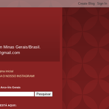
em Minas Gerais/Brasil.
@gmail.com
ina inicial
GA O NOSSO INSTAGRAM!
Arco-íris Gerais
ESTÁ AQUI!: