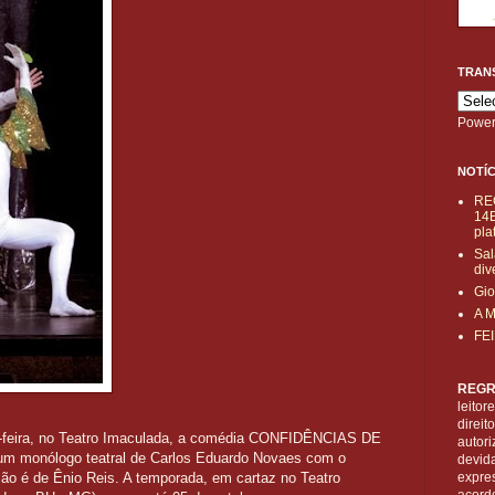
TRAN
Power
NOTÍC
RE
14B
pla
Sal
div
Gio
A 
FE
REGR
leitor
direi
ta-feira, no Teatro Imaculada, a comédia CONFIDÊNCIAS DE
autori
nólogo teatral de Carlos Eduardo Novaes com o
devid
ão é de Ênio Reis. A temporada, em cartaz no Teatro
expre