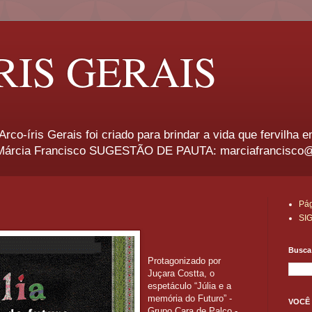
RIS GERAIS
rco-íris Gerais foi criado para brindar a vida que fervilha 
rcia Francisco SUGESTÃO DE PAUTA: marciafrancisco
Pág
SI
Busca 
Protagonizado por
Juçara Costta, o
espetáculo “Júlia e a
memória do Futuro” -
VOCÊ 
Grupo Cara de Palco -