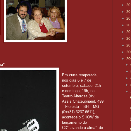
►
20
►
20
►
20
►
20
►
20
►
20
►
20
►
20
▼
20
ma"
►
►
Em curta temporada,
►
nos dias 6 e 7 de
►
setembro, sábado, 21h
e domingo, 19h, no
▼
Teatro Alterosa (Av.
Assis Chateubriand, 499
– Floresta – BH – MG –
(0xx31) 3237 6611),
acontece o SHOW de
lançamento do
CD“Lavando a alma”, de