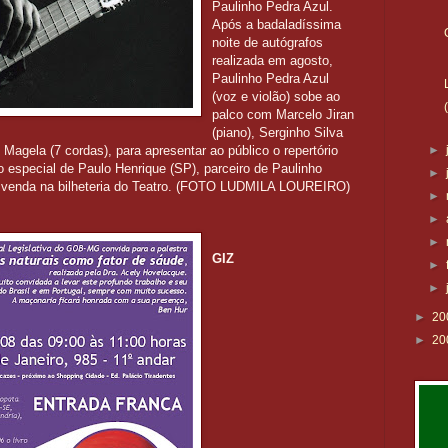
Paulinho Pedra Azul.
Após a badaladíssima
noite de autógrafos
realizada em agosto,
Paulinho Pedra Azul
(voz e violão) sobe ao
palco com Marcelo Jiran
(piano), Serginho Silva
e Magela (7 cordas), para apresentar ao público o repertório
►
 especial de Paulo Henrique (SP), parceiro de Paulinho
►
 à venda na bilheteria do Teatro. (FOTO LUDMILA LOUREIRO)
►
►
►
GIZ
►
►
►
20
►
20