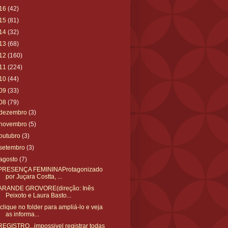
16
(42)
15
(81)
14
(32)
13
(68)
12
(160)
11
(224)
10
(44)
09
(33)
08
(79)
dezembro
(3)
novembro
(5)
outubro
(3)
setembro
(3)
agosto
(7)
PRESENÇA FEMININAProtagonizado
por Juçara Costta, ...
ARANDE GROVORE(direção: Inês
Peixoto e Laura Basto...
(clique no folder para ampliá-lo e veja
as informa...
REGISTRO...impossivel registrar todas