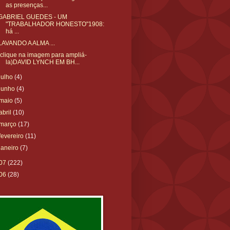
as presenças...
GABRIEL GUEDES - UM
"TRABALHADOR HONESTO"1908:
há ...
LAVANDO A ALMA ...
(clique na imagem para ampliá-
la)DAVID LYNCH EM BH...
julho
(4)
junho
(4)
maio
(5)
abril
(10)
março
(17)
fevereiro
(11)
janeiro
(7)
07
(222)
06
(28)