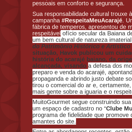
pessoais em conforto e segurança.
Sua responsabilidade cultural trouxe 
campanha
#RespeitaMeuAcarajé
. U
fábrica de temperos, apresentou de 
respeitável
ofício secular da Baiana d
um bem cultural de natureza imaterial
do Patrimônio Histórico e Artístico
situação, Havok publicou um cuid
história do acarajé baiano, da orig
alcançada, visando
a defesa dos mod
preparo e venda do acarajé, apontand
propaganda e abrindo justo debate s
tirou o comercial do ar e, certamente
mais gente sobre a iguaria e o respei
MuitoGourmet segue construindo sua hi
um espaço de cadastro no “
Clube M
programa de fidelidade que promove 
amantes do site.
Entre as abordagens recentes, estão 