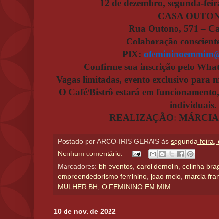
12 de dezembro, segunda-feir
CASA OUTO
Rua Outono, 571 – C
Colaboração conscient
PIX:
ofemininoemmim@
Confirme sua inscrição pelo Wh
Vagas limitadas, evento exclusivo para 
O Café/Bistrô estará em funcionamento, 
individuais.
REALIZAÇÃO: MÁRCIA
Postado por
ARCO-IRIS GERAIS
às
segunda-feira,
Nenhum comentário:
Marcadores:
bh eventos
,
carol demolin
,
celinha bra
empreendedorismo feminino
,
joao melo
,
marcia fra
MULHER BH
,
O FEMININO EM MIM
10 de nov. de 2022