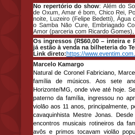
No repertório do show
: Além do So
de Oxum, Amar é bom, Chico Rei, P
noite, Luzeiro (Felipe Bedetti), Águ
o Samba Não Cure, Embriagado C
Amor (parceria com Ricardo Gomes), C
Os ingressos (R$60,00 – inteira e 
já estão à venda na bilheteria do Te
Link direto:
https://www.eventim.
com.
Marcelo Kamargo
Natural de Coronel Fabriciano, Mar
família de músicos. Aos sete a
Horizonte/MG, onde vive até hoje. S
paterno da família, ingressou no a
violão aos 11 anos, principalmente, p
cavaquinhista Mestre Jonas. Desde
encontros musicais rotineiros da famí
avôs e primos tocavam violão popu