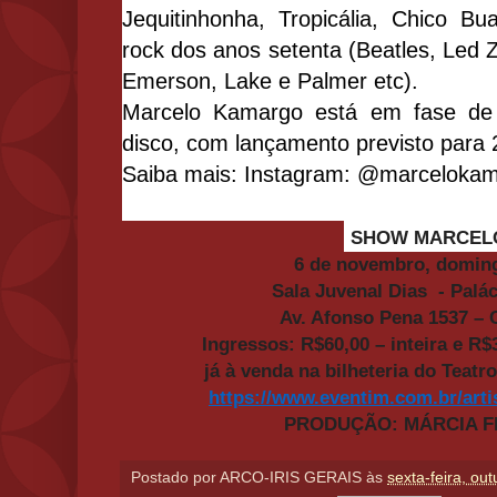
Jequitinhonha, Tropicália, Chico B
rock dos anos setenta (Beatles, Led Z
Emerson, Lake e Palmer etc).
Marcelo Kamargo está em fase de 
disco, com lançamento previsto para 
Saiba mais: Instagram: @marcelokama
SHOW MARCELO
6 de novembro, doming
Sala Juvenal Dias - Palác
Av. Afonso Pena 1537 – 
Ingressos: R$60,00 – inteira e R$
já à venda na bilheteria do Teatr
https://www.eventim.com.br/
art
PRODUÇÃO: MÁRCIA 
Postado por
ARCO-IRIS GERAIS
às
sexta-feira, ou