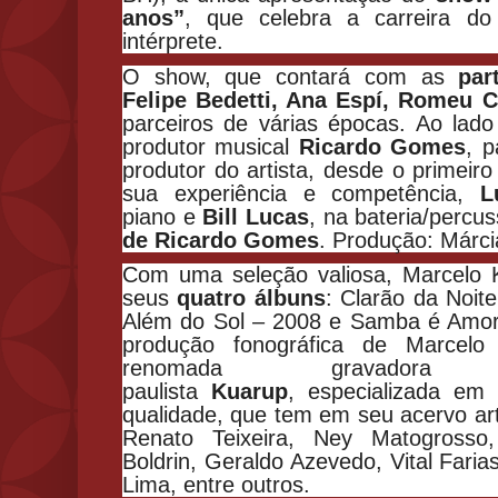
anos”
, que celebra a carreira do 
intérprete.
O show, que contará com as
par
Felipe Bedetti, Ana Espí, Romeu 
parceiros de várias épocas. Ao lado
produtor musical
Ricardo Gomes
, 
produtor do artista, desde o primeir
sua experiência e competência,
L
piano e
Bill Lucas
, na bateria/percu
de
Ricardo Gomes
. Produção: Márci
Com uma seleção valiosa, Marcelo 
seus
quatro álbuns
: Clarão da Noit
Além do Sol – 2008 e Samba é Amor
produção fonográfica de Marcelo
renomada gravador
paulista
Kuarup
,
especializada em 
qualidade, que tem em seu acervo ar
Renato Teixeira, Ney Matogrosso
Boldrin, Geraldo Azevedo, Vital Faria
Lima, entre outros.