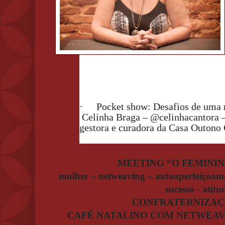
·
Pocket show: Desafios de uma
Celinha Braga – @celinhacantora – 
gestora e curadora da Casa Outono 
MEETING “O FEMINI
mulher – netweaving – autoaperfeiçoa
sucesso - atitu
CONFRATERNIZAÇÃ
CAFÉ NATALINO COM NETWEAV