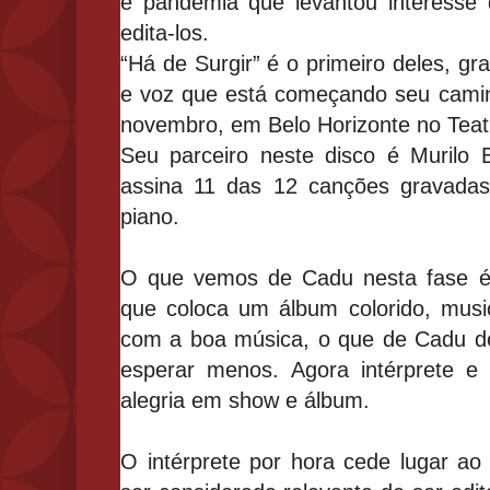
e pandemia que levantou interesse
edita-los.
“Há de Surgir” é o primeiro deles, g
e voz que está começando seu camin
nov
embro
,
em Belo Horizonte no Teat
Seu parceiro neste disco é Muril
assina 11 das 12 canções gravada
piano.
O que vemos de Cadu nesta fase é u
que coloca um álbum
colorido, mus
com a boa música, o que de Cadu d
esperar menos.
Agora intérprete e
alegria em show e álbum.
O intérprete por hora cede lugar ao