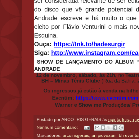
ser considerada relevante de ser edi
do disco que vê grande potencial 
Andrade escreve e há muito o que 
eleito por Flávio
Venturini o mais no
Esquina.
Ouça:
https://Ink.to/hadesurgir
Siga:
http://www.instagram.com/
ca
SHOW DE LANÇAMENTO DO
ÁLBUM “
ANDRADE
12 de novembro, sábado, às 21h,
no
Teatr
BH – Minas Tênis Clube
(Rua da Bahia, 
Os ingressos já estão à venda na bilhet
Eventim:
https://www.eventim.com.
Warner e Show me Produções/ Pro
Postado por
ARCO-IRIS GERAIS
às
quinta-feira, n
Nenhum comentário:
Marcadores:
arcoirisgerais
,
ari piovezani
,
bh evento