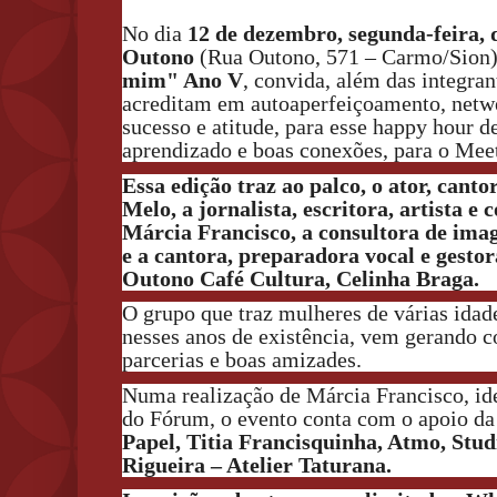
No dia
12 de dezembro, segunda-feira, 
Outono
(
Rua Outono, 571 – Carmo/Sion)
mim" Ano V
, convida, além das integran
acreditam em autoaperfeiçoamento, net
sucesso e atitude, para esse happy hour d
aprendizado e boas conexões, para o Mee
Essa edição traz ao palco, o ator, cantor
Melo, a jornalista, escritora, artista 
Márcia Francisco, a
consultora de imag
e a cantora, preparadora vocal e gesto
Outono Café Cultura, Celinha Braga.
O grupo que traz mulheres de várias idade
nesses anos de existência, vem gerando c
parcerias e boas amizades.
Numa realização de Márcia Francisco, id
do Fórum, o evento conta com o apoio d
Papel, Titia Francisquinha, Atmo, Stud
Rigueira – Atelier Taturana.