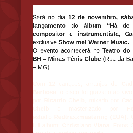
Será no dia
12 de novembro, sáb
lançamento do álbum “Há de 
compositor e instrumentista, C
exclusive
Show me! Warner Music.
O evento acontecerá no
Teatro do
BH – Minas Tênis Clube
(Rua da Ba
– MG).
Com 12 canções, arranjos de
Cad
Barbosa
, o disco foi gravado ao vi
por
Ricardo Cheib
, mixado por
Cad
Cheib
e masterizado por
F
estudio
Redtraxxmastering (EUA)
. 
full album:
Christiano Viana
. Fotos 