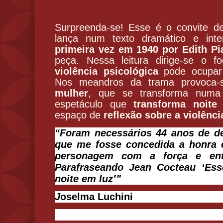
Surpreenda-se! Esse é o convite d
lança num texto dramático e int
primeira vez em 1940 por Edith Pi
peça. Nessa leitura dirige-se o 
violência psicológica
pode ocupar
Nos meandros da trama provoca
mulher
, que se transforma numa
espetáculo que
transforma noite
espaço de
reflexão sobre a violênci
“Foram necessários 44 anos de de
que me fosse concedida a honra e
personagem com a força e ent
Parafraseando Jean Cocteau ‘Es
noite em luz’”
J
oselma Luchini