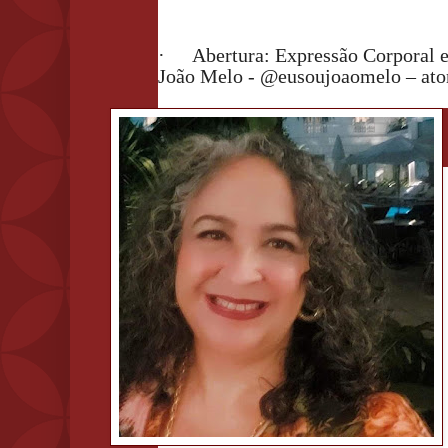
·
Abertura: Expressão Corporal 
João Melo - @eusoujoaomelo – ator, 