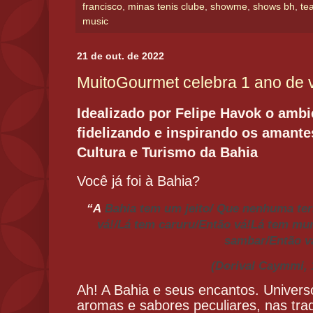
francisco
,
minas tenis clube
,
showme
,
shows bh
,
te
music
21 de out. de 2022
MuitoGourmet celebra 1 ano de 
Idealizado por Felipe Havok o ambi
fidelizando e inspirando
os amante
Cultura e Turismo da Bahia
Você já foi à Bahia?
“A
Bahia tem um jeito/ Que nenhuma ter
vá!/Lá tem caruru/Então vá!Lá tem mu
sambar/Então v
(Dorival Caymmi, 
Ah! A Bahia e seus encantos. Univers
aromas e sabores peculiares, nas trad