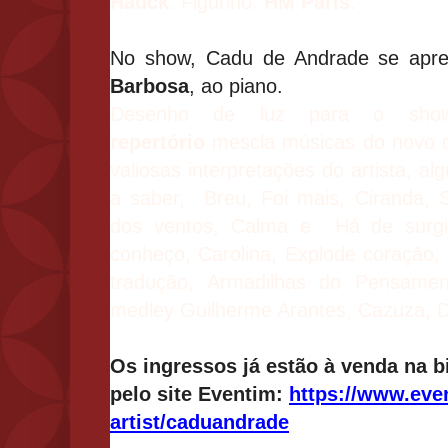
Hauck
. Figurino:
HM Paris
.
No show, Cadu de Andrade se apr
Barbosa
, ao piano.
Desenho de luz para o sh
repertório
mescla músicas do novo d
valiosas interpretações do artista, a
a saber, Breu, Foi mais, Ciranda,
dos ventos, Calma e Há de surgi
conheço, Carolina, Explode coração,
tradução, Armadilhas do Pensame
medley Guilherme Arantes, Cazuza, Dj
Os ingressos já estão à venda na bi
pelo site Eventim:
https://www.eve
artist/caduandrade