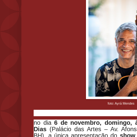
foto: Ayrá Mendes
no dia
6 de novembro, domingo, à
Dias
(Palácio das Artes – Av. Afo
BH), a única apresentação do
show 