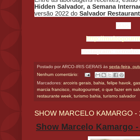
Hidden Salvador, a Semana Interna
versão 2022 do
Salvador Restauran
Mais:
http://muitogour
Instagram: @muito
Postado por
ARCO-IRIS GERAIS
às
sexta-feira, ou
Nenhum comentário:
Marcadores:
arcoiris gerais
,
bahia
,
felipe havok
,
gas
marcia francisco
,
muitogourmet
,
o que fazer em sal
restaurante week
,
turismo bahia
,
turismo salvador
SHOW MARCELO KAMARGO - 
Show Marcelo Kamargo -