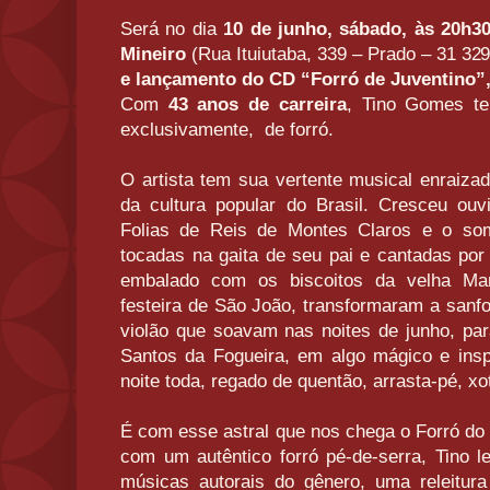
Será no dia
10 de junho, sábado, às 20h3
Mineiro
(Rua Ituiutaba, 339 – Prado – 31
329
e lançamento do CD “Forró de Juventino”
Com
43 anos de carreira
, Tino Gomes te
exclusivamente, de forró.
O artista tem sua vertente musical enraiza
da cultura popular do Brasil. Cresceu ou
Folias de Reis de Montes Claros e o so
tocadas na gaita de seu pai e cantadas por
embalado com os biscoitos da velha Mar
festeira de São João, transformaram a sanfo
violão que soavam nas noites de junho, pa
Santos da Fogueira, em algo mágico e inspi
noite toda, regado de quentão, arrasta-pé, xo
É com esse astral que nos chega o Forró do 
com um autêntico forró pé-de-serra, Tino l
músicas autorais do gênero, uma releitura 