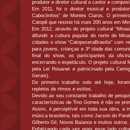
produtor e diretor cultural o cantor e composi
Em 2011, foi o diretor musical e produt
Caboclinhos” de Montes Claros. O primeiro 
Catopê que resiste há mais 200 anos em Min
Em 2012, através do projeto cultural “Minas
difundir a cultura popular do norte de Min
cidades o show “CatopezeraBrasilis” com re
para jovens, crianças e 3ª idade das comun
final do show, os participantes da ofici
encerrando o espetáculo. O projeto cultural
pela Lei Rouanet e patrocinado pela Cemig
Gerais).
Do primeiro trabalho solo até hoje, fora
repletos de ritmos e estilos.
Devido ao seu constante trabalho de pesquis
características de Tino Gomes é não se pren
Assim, é perceptível em toda sua obra, a i
música brasileira, tais como Jacson do Pand
Gilberto Gil, Novos Baianos e muitos outros.
Enfatizando cada vez mais esse lado cultu