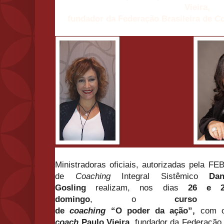
Vieira,
fundador da Federaçã
o
Brasileira de
C
Ministradoras oficiais,
autorizadas pela FE
de
Coaching
Integral Sistêmico
Dan
Gosling
realizam, nos dias
26 e 2
domingo
,
o
curso 
de
coaching
“
O
poder
da
ação
”,
com
coach
Paulo Vieira
, fundador da Federaçã
o