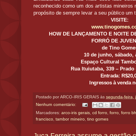
reconhecido como um dos artistas mineiros 
propósito de sempre levar a seu público um t
VISITE:
www.tinogomes.c
HOW DE LANÇAMENTO E NOITE D
FORRÓ DE JUVEN
de Tino Gome
10 de junho, sábado,
Espaço Cultural Tambo
Rua Ituiutaba, 339 – Prado
Entrada: R$20,
Ingressos à venda n
Postado por
ARCO-IRIS GERAIS
às
segunda-feira, 
Nenhum comentário:
Marcadores:
arco-iris gerais
,
cd forro
,
forro
,
forro b
francisco
,
tambor mineiro
,
tino gomes
Juca Ferreira assume a gestão c