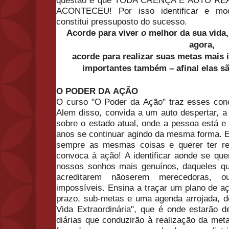
questã
o
é que TODA CRENÇA É AUTO REALI
ACONTECEU! Por isso identificar e modi
constitui pressuposto do sucesso.
Acorde para viver
o
melhor da sua vida,
agora,
acorde para realizar suas metas mais
importantes também – afinal elas s
O
PODER
DA
AÇÃO
O
curso "
O
Poder
da
Ação
" traz esses con
Alem disso, convida a um auto despertar, a ol
sobre
o
estado atual, onde a pessoa está e
anos se continuar agindo da mesma forma. 
sempre as mesmas coisas e querer ter res
convoca à
ação
! A identificar aonde se qu
nossos sonhos mais genuínos, daqueles q
acreditarem nã
o
serem merecedoras, o
impossíveis. Ensina a traçar um plano de
a
prazo, sub-metas e uma agenda arrojada, 
Vida Extraordinária", que é onde estarã
o
d
diárias que conduzirã
o
à realizaçã
o
da meta