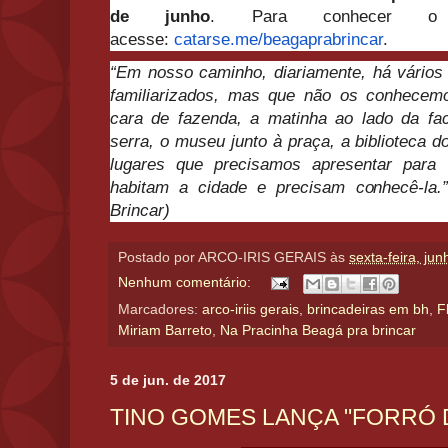
de junho
. Para conhecer o p
acesse:
catarse.me/beagaprabri
ncar
.
“Em nosso caminho, diariamente, há vário
familiarizados, mas que não os conhecem
cara de fazenda, a matinha ao lado da fa
serra, o museu junto à praça, a biblioteca d
lugares que precisamos apresentar para n
habitam a cidade e precisam conhecê-la.”
Brincar)
Postado por
ARCO-IRIS GERAIS
às
sexta-feira, ju
Nenhum comentário:
Marcadores:
arco-iriis gerais
,
brincadeiras em bh
,
F
Miriam Barreto
,
Na Pracinha Beagá pra brincar
5 de jun. de 2017
TINO GOMES LANÇA "FORRÓ 