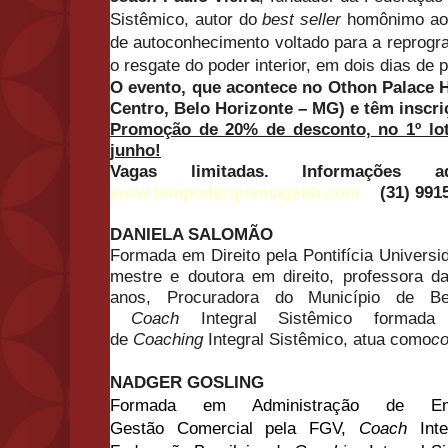
Sistêmico, autor do
best seller
homônimo ao
de autoconhecimento voltado para a reprogr
o resgate do poder interior, em dois dias de 
O
evento, que acontece no Othon Palace H
Centro, Belo Horizonte – MG) e têm inscri
Promoção de 20% de desconto, no 1º lote
junho!
Vagas limitadas. Informações ad
www.tempoderquemagebh.com
(31)
991
DANIELA SALOMÃ
O
Formada em Direito pela Pontifícia Universi
mestre e doutora em direito, professor
anos, Procuradora do Município de Be
Coach
Integral Sistêmico formada
de
Coaching
Integral Sistêmico, atua como
co
NADGER GOSLING
Formada em Administraçã
o
de Em
Gestã
o
Comercial pela FGV,
Coach
Int