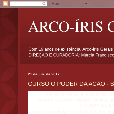
ARCO-ÍRIS 
Com 19 anos de existência, Arco-íris Gerais 
DIREÇÃO E CURADORIA: Márcia Francisco
21 de jun. de 2017
CURSO O PODER DA AÇÃO - 
Pioneiras em BH e ministradoras o
Daniela Salomã
o
e Nadger Gosling já
O
PODER
DA
A
curso de
coaching
, na capital mineira, c