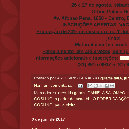
26 e 27 de agosto, sába
Othon Palace Ho
Av. Afonso Pena, 1050 - Centro,
INSCRIÇÕES ABERTAS. VAG
Promoção de 20% de desconto, no 1º lote
junho!
Material e coffee break,
Parcelamento em até 3 vezes, sem jur
Informações adicionais e inscrições:
www
(31)
991579937 e (31) 
Postado por
ARCO-IRIS GERAIS
às
quarta-feira, j
Nenhum comentário:
Marcadores:
arco-iris gerais
,
DANIELA SALOMAO
,
GOSLING
,
o poder da acao bh
,
O PODER DA AÇÃ
GOSLING
,
paulo vieira
9 de jun. de 2017