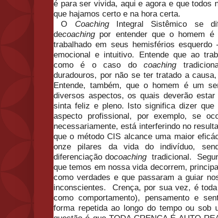
é para ser vivida, aqui e agora e que todos
que hajamos certo e na hora certa.
O
Coaching
Integral Sistêmico se d
de
coaching
por entender que
o
homem é u
trabalhado em seus hemisférios esquerdo - r
emocional e intuitivo. Entende que ao trab
como é
o
caso do
coaching
tradicion
duradouros, por nã
o
se ter tratado a caus
Entende, também, que
o
homem é um ser 
diversos aspectos, os quais deverã
o
estar
sinta feliz e pleno. Isto significa dizer que
aspecto profissional, por exemplo, se
o
c
necessariamente, está interferindo no result
que
o
método CIS alcance uma maior eficáci
onze pilares da vida do indivíduo, s
diferenciaçã
o
do
coaching
tradicional. Segu
que temos em nossa vida decorrem, princip
como verdades e que passaram a guiar nos
inconscientes. Crença, por sua vez, é tod
como comportamento), pensamento e sen
forma repetida ao longo do tempo ou sob 