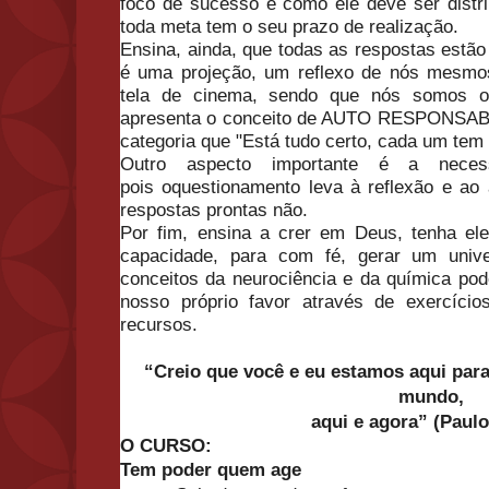
foco de sucesso e como ele deve ser distri
toda meta tem
o
seu prazo de realizaçã
o
.
Ensina, ainda, que todas as respostas estã
o
é uma projeçã
o
, um reflexo de nós mesmo
tela de cinema, sendo que nós somos
o
apresenta
o
conceito de AUTO RESPONSABIL
categoria que "Está tudo certo, cada um tem
Outro aspecto importante é a neces
pois
o
questionamento leva à reflexã
o
e ao 
respostas prontas nã
o
.
Por fim, ensina a crer em Deus, tenha el
capacidade, para com fé, gerar um unive
conceitos da neurociência e da química po
nosso próprio favor através de exercícios
recursos.
“Creio que você e eu estamos aqui para 
mundo,
aqui e agora” (Paulo
O
CURSO:
Tem
poder
quem age