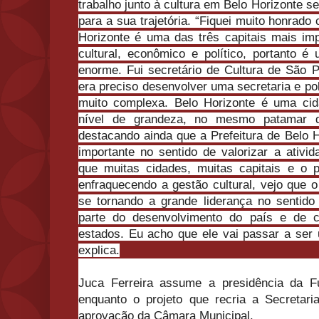
trabalho junto à cultura em Belo Horizonte s
para a sua trajetória. “Fiquei muito honrado 
Horizonte é uma das três capitais mais imp
cultural, econômico e político, portanto 
enorme. Fui secretário de Cultura de Sã
era preciso desenvolver uma secretaria e po
muito complexa. Belo Horizonte é uma cid
nível de grandeza, no mesmo patamar q
destacando ainda que a Prefeitura de Belo 
importante no sentido de valorizar a ativi
que muitas cidades, muitas capitais e o 
enfraquecendo a gestão cultural, vejo que o
se tornando a grande liderança no sentido
parte do desenvolvimento do país e de
estados. Eu acho que ele vai passar a ser 
explica.
Juca Ferreira assume a presidência da F
enquanto o projeto que recria a Secretari
aprovação da Câmara Municipal.