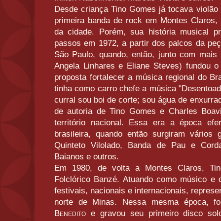
Desde criança Tino Gomes já tocava violão 
primeira banda de rock em Montes Claros,
da cidade. Porém, sua história musical pr
passos em 1972, a partir dos palcos da peç
São Paulo, quando, então, junto com mais t
Angela Linhares e Eliane Steves) fundou 
proposta fortalecer a música regional do Br
tinha como carro chefe a música "Desentoado"
curral sou boi de corte; sou água de enxurrad
de autoria de Tino Gomes e Charles Boav
território nacional. Essa era a época ef
brasileira, quando então surgiram vários
Quinteto Vilolado, Banda de Pau e Corda
Baianos e outros.
Em 1980, de volta a Montes Claros, Ti
Folclórico Banzé. Atuando como músico e da
festivais, nacionais e internacionais, represe
norte de Minas. Nessa mesma época, f
Benedito
e gravou seu primeiro disco so