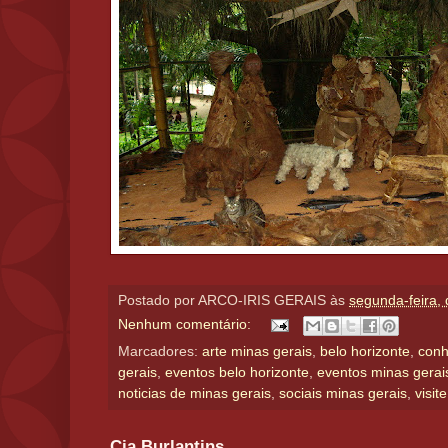
Postado por
ARCO-IRIS GERAIS
às
segunda-feira,
Nenhum comentário:
Marcadores:
arte minas gerais
,
belo horizonte
,
conh
gerais
,
eventos belo horizonte
,
eventos minas gerai
noticias de minas gerais
,
sociais minas gerais
,
visit
Cia Burlantins