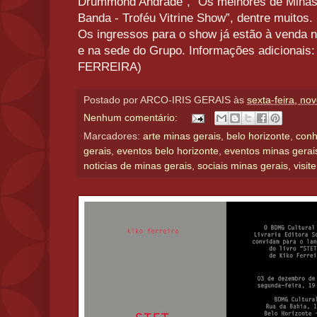
Drummond Andrade”, “Os melhores de Minas”
Banda - Troféu Vitrine Show”, dentre muitos.
Os ingressos para o show já estão à venda n
e na sede do Grupo. Informações adicionais
FERREIRA)
Postado por
ARCO-IRIS GERAIS
às
sexta-feira, n
Nenhum comentário:
Marcadores:
arte minas gerais
,
belo horizonte
,
conh
gerais
,
eventos belo horizonte
,
eventos minas gerai
noticias de minas gerais
,
sociais minas gerais
,
visit