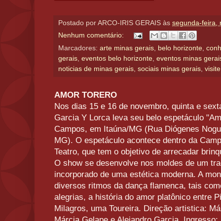
Postado por
ARCO-IRIS GERAIS
às
segunda-feira,
Nenhum comentário:
Marcadores:
arte minas gerais
,
belo horizonte
,
conh
gerais
,
eventos belo horizonte
,
eventos minas gerai
noticias de minas gerais
,
sociais minas gerais
,
visit
AMOR TORERO
Nos dias 15 e 16 de novembro, quinta e sexta
Garcia Y Lorca leva seu belo espetáculo "Am
Campos, em Itaúna/MG (Rua Diógenes Nogueir
MG). O espetáculo acontece dentro da Camp
Teatro, que tem o objetivo de arrecadar brin
O show se desenvolve nos moldes de um trad
incorporado de uma estética moderna. A mon
diversos ritmos da dança flamenca, tais como
alegrias, a história do amor platônico entre 
Milagros, uma Toureira. Direção artistica: M
Márcia Gelape e Alejandro Garcia. Ingresso: 