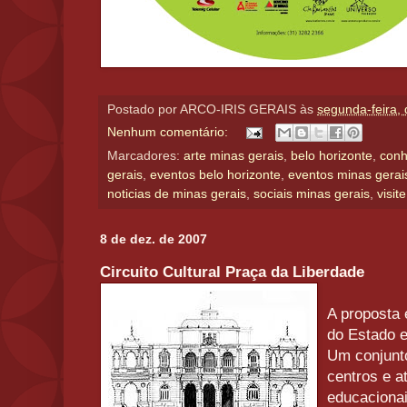
Postado por
ARCO-IRIS GERAIS
às
segunda-feira,
Nenhum comentário:
Marcadores:
arte minas gerais
,
belo horizonte
,
conh
gerais
,
eventos belo horizonte
,
eventos minas gerai
noticias de minas gerais
,
sociais minas gerais
,
visit
8 de dez. de 2007
Circuito Cultural Praça da Liberdade
A proposta 
do Estado e
Um conjunto
centros e at
educacionai