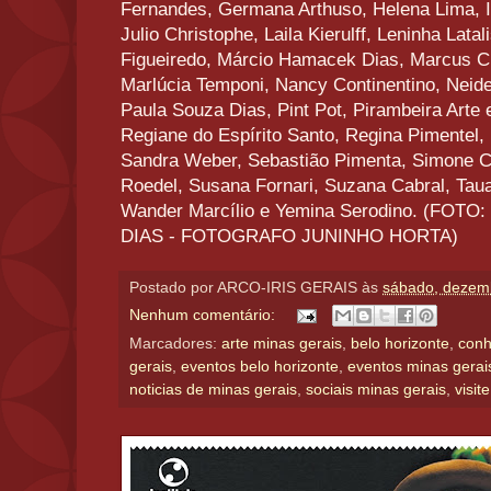
Fernandes, Germana Arthuso, Helena Lima, I
Julio Christophe, Laila Kierulff, Leninha Lata
Figueiredo, Márcio Hamacek Dias, Marcus Ch
Marlúcia Temponi, Nancy Continentino, Neide
Paula Souza Dias, Pint Pot, Pirambeira Arte 
Regiane do Espírito Santo, Regina Pimentel, 
Sandra Weber, Sebastião Pimenta, Simone C
Roedel, Susana Fornari, Suzana Cabral, Taua
Wander Marcílio e Yemina Serodino. (FO
DIAS - FOTOGRAFO JUNINHO HORTA)
Postado por
ARCO-IRIS GERAIS
às
sábado, dezem
Nenhum comentário:
Marcadores:
arte minas gerais
,
belo horizonte
,
conh
gerais
,
eventos belo horizonte
,
eventos minas gerai
noticias de minas gerais
,
sociais minas gerais
,
visit