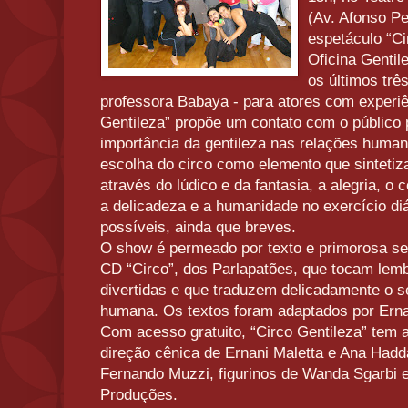
(Av. Afonso P
espetáculo “Ci
Oficina Gentil
os últimos tr
professora Babaya - para atores com experiê
Gentileza” propõe um contato com o público p
importância da gentileza nas relações humana
escolha do circo como elemento que sintetiz
através do lúdico e da fantasia, a alegria, 
a delicadeza e a humanidade no exercício diá
possíveis, ainda que breves.
O show é permeado por texto e primorosa se
CD “Circo”, dos Parlapatões, que tocam lem
divertidas e que traduzem delicadamente o s
humana. Os textos foram adaptados por Erna
Com acesso gratuito, “Circo Gentileza” tem 
direção cênica de Ernani Maletta e Ana Hadda
Fernando Muzzi, figurinos de Wanda Sgarbi 
Produções.