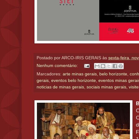
Postado por
ARCO-IRIS GERAIS
às
sexta-feira, n
Nenhum comentário:
Marcadores:
arte minas gerais
,
belo horizonte
,
conh
gerais
,
eventos belo horizonte
,
eventos minas gerai
noticias de minas gerais
,
sociais minas gerais
,
visit
B
O
C
d
F