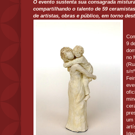
O evento sustenta sua consagrada mistura
compartilhando o talento de 59 ceramist
de artistas, obras e público, em torno dest
Com
9 d
dom
no 
(Ru
s/n
Fei
eve
ofic
min
cer
pre
um 
art
Ide