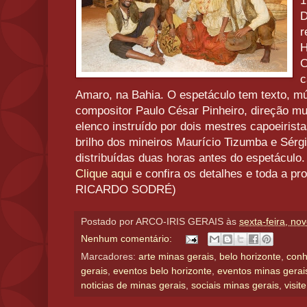
1
D
r
H
C
c
Amaro, na Bahia. O espetáculo tem texto, mús
compositor Paulo César Pinheiro, direção mu
elenco instruído por dois mestres capoeirista
brilho dos mineiros Maurício Tizumba e Sérg
distribuídas duas horas antes do espetáculo.
Clique aqui
e confira os detalhes e toda a 
RICARDO SODRÉ)
Postado por
ARCO-IRIS GERAIS
às
sexta-feira, n
Nenhum comentário:
Marcadores:
arte minas gerais
,
belo horizonte
,
conh
gerais
,
eventos belo horizonte
,
eventos minas gerai
noticias de minas gerais
,
sociais minas gerais
,
visit