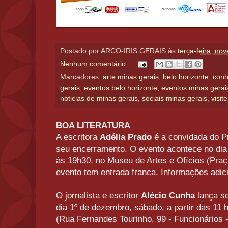
Postado por
ARCO-IRIS GERAIS
às
terça-feira, no
Nenhum comentário:
Marcadores:
arte minas gerais
,
belo horizonte
,
conh
gerais
,
eventos belo horizonte
,
eventos minas gerai
noticias de minas gerais
,
sociais minas gerais
,
visit
BOA LITERATURA
A escritora
Adélia Prado
é a convidada do Pr
seu encerramento. O evento acontece no dia 
às 19h30, no Museu de Artes e Ofícios (Pra
evento tem entrada franca. Informações adic
O jornalista e escritor
Alécio Cunha
lança se
dia 1º de dezembro, sábado, a partir das 11 h
(Rua Fernandes Tourinho, 99 - Funcionários 