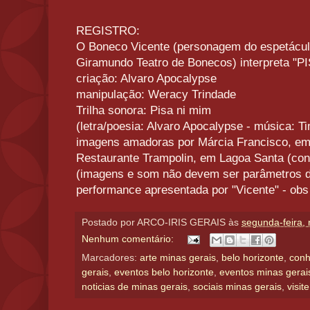
REGISTRO:
O Boneco Vicente (personagem do espetáculo 
Giramundo Teatro de Bonecos) interpreta "P
criação: Alvaro Apocalypse
manipulação: Weracy Trindade
Trilha sonora: Pisa ni mim
(letra/poesia: Alvaro Apocalypse - música: T
imagens amadoras por Márcia Francisco, em
Restaurante Trampolin, em Lagoa Santa (con
(imagens e som não devem ser parâmetros de
performance apresentada por "Vicente" - obs 
Postado por
ARCO-IRIS GERAIS
às
segunda-feira,
Nenhum comentário:
Marcadores:
arte minas gerais
,
belo horizonte
,
conh
gerais
,
eventos belo horizonte
,
eventos minas gerai
noticias de minas gerais
,
sociais minas gerais
,
visit