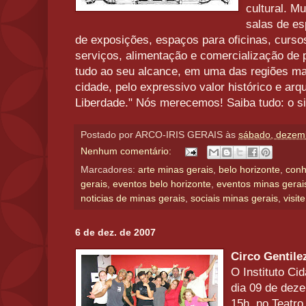
cultural. M
salas de es
de exposições, espaços para oficinas, cursos
serviços, alimentação e comercialização de pr
tudo ao seu alcance, em uma das regiões ma
cidade, pelo expressivo valor histórico e arq
Liberdade." Nós merecemos! Saiba tudo: o sit
Postado por
ARCO-IRIS GERAIS
às
sábado, dezem
Nenhum comentário:
Marcadores:
arte minas gerais
,
belo horizonte
,
conh
gerais
,
eventos belo horizonte
,
eventos minas gerai
noticias de minas gerais
,
sociais minas gerais
,
visit
6 de dez. de 2007
Circo Gentile
O Instituto Ci
dia 09 de dez
15h, no Teatro