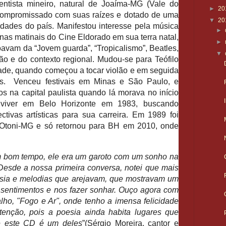
entista mineiro, natural de Joaíma-MG (Vale do
►
20
 compromissado com suas raízes e dotado de uma
▼
20
dades do país. Manifestou interesse pela música
►
nas matinais do Cine Eldorado em sua terra natal,
►
avam da “Jovem guarda”, “Tropicalismo”, Beatles,
▼
o e do contexto regional. Mudou-se para Teófilo
ade, quando começou a tocar violão e em seguida
s. Venceu festivais em Minas e São Paulo, e
os na capital paulista quando lá morava no início
viver em Belo Horizonte em 1983, buscando
ctivas artísticas para sua carreira. Em 1989 foi
 Otoni-MG e só retornou para BH em 2010, onde
 bom tempo, ele era um garoto com um sonho na
esde a nossa primeira conversa, notei que mais
esia e melodias que arejavam, que mostravam um
r sentimentos e nos fazer sonhar. Ouço agora com
lho, "Fogo e Ar", onde tenho a imensa felicidade
nção, pois a poesia ainda habita lugares que
e este CD é um deles
”(Sérgio Moreira, cantor e