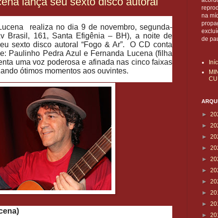
a lança seu sexto disco autoral
acordo
reprod
na mí
propa
Lucena realiza no dia 9 de novembro, segunda-
exclu
Av Brasil, 161, Santa Efigênia – BH), a noite de
de pa
eu sexto disco autoral “Fogo & Ar”. O CD conta
de: Paulinho Pedra Azul e Fernanda Lucena (filha
enta uma voz poderosa e afinada nas cinco faixas
Iní
izando ótimos momentos aos ouvintes.
MI
CU
ARQUI
►
20
►
20
►
20
►
20
►
20
►
20
►
20
►
20
►
20
cena)
►
20