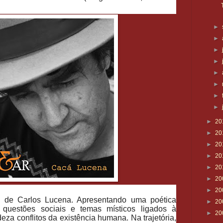
►
►
►
►
►
►
►
►
►
20
►
20
►
20
►
20
►
20
►
20
►
20
al de Carlos Lucena. Apresentando uma poética
►
20
questões sociais e temas místicos ligados à
►
20
deza conflitos da existência humana. Na trajetória,