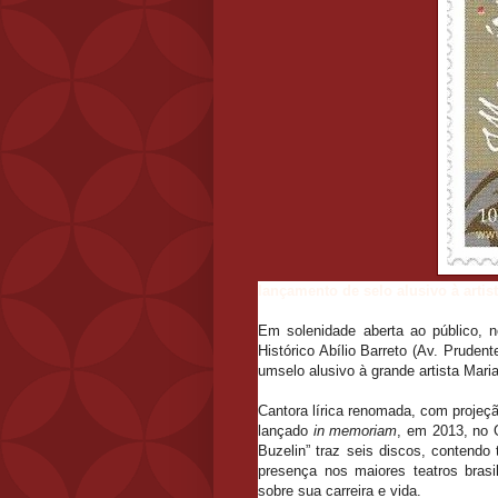
lançamento de selo alusivo à artis
Em solenidade aberta ao público, n
Histórico Abílio Barreto (Av. Prude
umselo alusivo à grande artista Mari
Cantora lírica renomada, com projeçã
lançado
in memoriam
, em 2013, no 
Buzelin” traz seis discos, contend
presença nos maiores teatros bras
sobre sua carreira e vida.