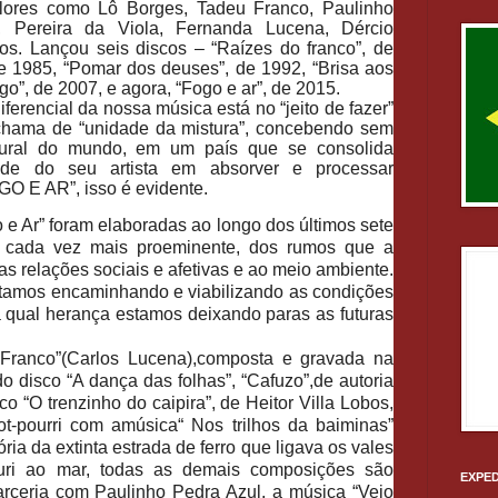
valores como Lô Borges, Tadeu Franco, Paulinho
, Pereira da Viola, Fernanda Lucena, Dércio
os. Lançou seis discos – “Raízes do franco”, de
de 1985, “Pomar dos deuses”, de 1992, “Brisa aos
ogo”, de 2007, e agora, “Fogo e ar”, de 2015.
ferencial da nossa música está no “jeito de fazer”
le chama de “unidade da mistura”, concebendo sem
ltural do mundo, em um país que se consolida
dade do seu artista em absorver e processar
O E AR”, isso é evidente.
e Ar” foram elaboradas ao longo dos últimos sete
o, cada vez mais proeminente, dos rumos que a
 relações sociais e afetivas e ao meio ambiente.
amos encaminhando e viabilizando as condições
a qual herança estamos deixando paras as futuras
ranco”(Carlos Lucena),composta e gravada na
 disco “A dança das folhas”, “Cafuzo”,de autoria
co “O trenzinho do caipira”, de Heitor Villa Lobos,
ot-pourri com amúsica“ Nos trilhos da baiminas”
ria da extinta estrada de ferro que ligava os vales
uri ao mar, todas as demais composições são
EXPED
arceria com Paulinho Pedra Azul, a música “Vejo