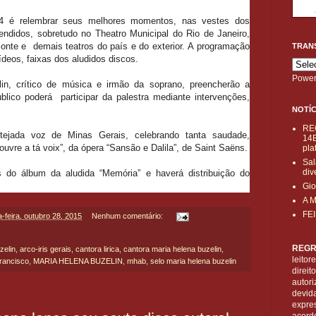
14 é relembrar seus melhores momentos, nas vestes dos
endidos, sobretudo no Theatro Municipal do Rio de Janeiro,
onte e demais teatros do país e do exterior. A programação
TRAN
ídeos, faixas dos aludidos discos.
Power
in, crítico de música e irmão da soprano, preencherão a
blico poderá participar da palestra mediante intervenções,
NOTÍC
RE
ejada voz de Minas Gerais, celebrando tanta saudade,
14B
ouvre a tá voix”, da ópera “Sansão e Dalila”, de Saint Saëns.
pla
Sal
div
 do álbum da aludida “Memória” e haverá distribuição do
Gio
A 
FE
a-feira, outubro 28, 2015
Nenhum comentário:
REGR
zelin
,
arco-iris gerais
,
cantora lirica
,
cantora maria helena buzelin
,
leitor
francisco
,
MARIA HELENA BUZELIN
,
mhab
,
selo maria helena buzelin
direi
autori
devid
expre