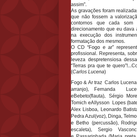
assim”.
As gravações foram realiza
que não fossem a valorizaçã
contornos que cada som 
direcionamento que eu dava a
na execução dos instrument
formatação dos mesmos.
O CD “Fogo e ar” represen
profissional. Representa, sob
leveza despretensiosa dess
“Terras pra que te quero”!...C
(
Carlos Lucena
)
Fogo & Ar traz Carlos Lucena
arranjo), Fernanda Luce
eBebeto(flauta), Sérgio Mor
Tomich eAllysson Lopes (bateri
Alex Lisboa, Leonardo Batista
Pedra Azul(voz), Dinga, Telm
e Betho (percussão), Rodri
escaleta), Sergio Vascon
e Passarinhada (Maria preta,