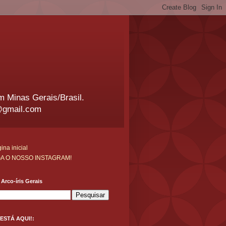
em Minas Gerais/Brasil.
@gmail.com
ina inicial
GA O NOSSO INSTAGRAM!
Arco-íris Gerais
ESTÁ AQUI!: