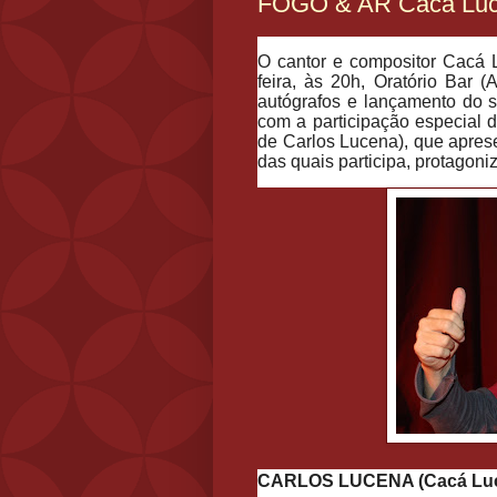
FOGO & AR Cacá Lucen
O cantor e compositor Cacá 
feira, às 20h, Oratório Bar (
autógrafos e lançamento do s
com a participação especial 
de Carlos Lucena), que apres
das quais participa, protagon
CARLOS LUCENA (Cacá Lu