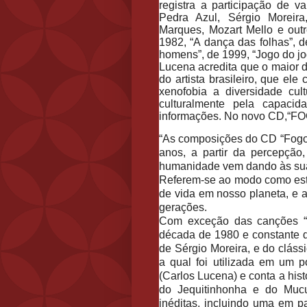
registra a participação de 
Pedra Azul, Sérgio Moreira
Marques, Mozart Mello e outr
1982, “A dança das folhas”, 
homens”, de 1999, “Jogo do j
Lucena acredita que o maior di
do artista brasileiro, que e
xenofobia a diversidade cu
culturalmente pela capaci
informações. No novo CD,“FOG
“As composições do CD “Fogo 
anos, a partir da percepçã
humanidade vem dando às suas
Referem-se ao modo como est
de vida em nosso planeta, e 
gerações.
Com exceção das canções “F
década de 1980 e constante do
de Sérgio Moreira, e do clássi
a qual foi utilizada em um p
(Carlos Lucena) e conta a histó
do Jequitinhonha e do Muc
inéditas, incluindo uma em p