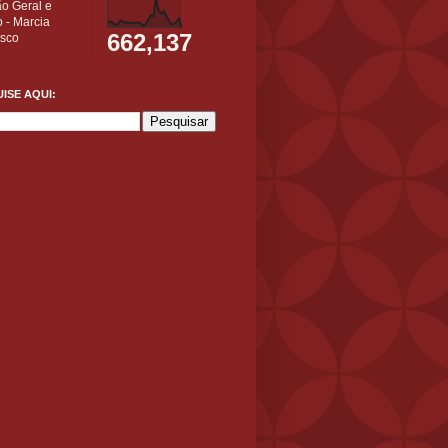
ão Geral e
 - Marcia
662,137
isco
ISE AQUI: