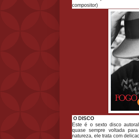
compositor)
O DISCO
Este é o sexto disco autor
quase sempre voltada para 
natureza, ele trata com delica