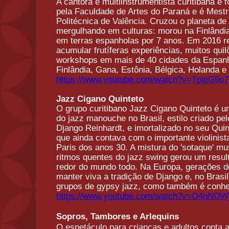
A cantora e multiinstrumentista curitibana é
pela Faculdade de Artes do Paraná e é Mest
Politécnica de Valência. Cruzou o planeta de 
mergulhando em culturas: morou na Finlândia
em terras espanholas por 7 anos. Em 2016 re
acumular frutíferas experiências, muitos qu
workshops em mais de 40 cidades da Espanha, 
Finlândia, Gana, Estônia, Bélgica, Holanda e 
https://www.youtube.com/watch?
v=TpjeG9o7
Jazz Cigano Quinteto
O grupo curitibano Jazz Cigano Quinteto é um
do jazz manouche no Brasil, estilo criado pel
Django Reinhardt, e imortalizado no seu Quin
que ainda contava com o importante violinist
Paris dos anos 30. A mistura do 'sotaque' m
ritmos quentes do jazz swing gerou um resul
redor do mundo todo. Na Europa, gerações 
manter viva a tradição de Django e, no Bras
grupos de gypsy jazz, como também é conhec
https://www.youtube.com/watch?
v=Q4nNQWj
Sopros, Tambores e Arlequins
O espetáculo para crianças e adultos conta a