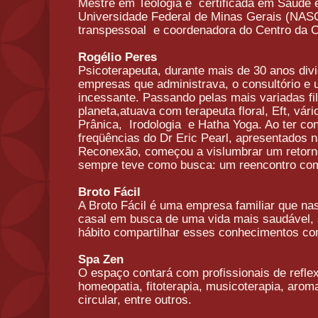
Mestre em Teologia e
certificada em Saúde e
Universidade Federal de Minas Gerais (NAS
transpessoal
e coordenadora do Centro da C
Rogélio Peres
Psicoterapeuta, durante mais de 30 anos div
empresas que administrava, o consultório e 
incessante. Passando pelas mais variadas fil
planeta,atuava com terapeuta floral, Eft, vá
Prânica,
Irodologia
e Hatha Yoga. Ao ter co
freqüências do Dr Eric Pearl, apresentados 
Reconexão, começou a vislumbrar um retorno
sempre teve como busca: um reencontro com 
Broto Fácil
A Broto Fácil é uma empresa familiar que na
casal em busca de uma vida mais saudável, 
hábito compartilhar esses conhecimentos c
Spa Zen
O espaço contará com profissionais de reflex
homeopatia, fitoterapia, musicoterapia, aroma
circular, entre outros.