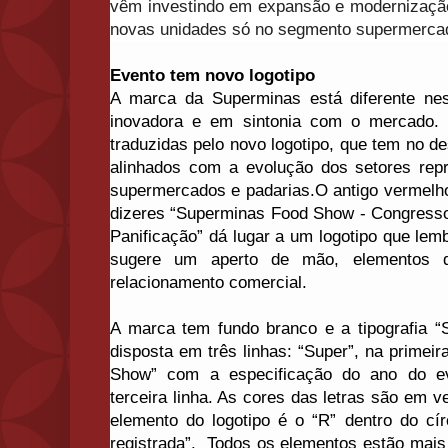
vêm investindo em expansão e modernizaçã
novas unidades só no segmento supermerca
Evento tem novo logotipo
A marca da Superminas está diferente nest
inovadora e em sintonia com o mercado. 
traduzidas pelo novo logotipo, que tem no 
alinhados com a evolução dos setores rep
supermercados e padarias.O antigo vermelho
dizeres “Superminas Food Show - Congresso
Panificação” dá lugar a um logotipo que le
sugere um aperto de mão, elementos q
relacionamento comercial.
A marca tem fundo branco e a tipografia 
disposta em três linhas: “Super”, na primeir
Show” com a especificação do ano do ev
terceira linha. As cores das letras são em 
elemento do logotipo é o “R” dentro do cír
registrada”. Todos os elementos estão mais