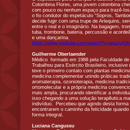
Colombina Flores, uma jovem colombina chei
com pouco ou nenhum espaço para trazê-los 
o fio condutor do espetáculo “Sopros, Tambor
decide fugir com uma trupe de Arlequins, se
entre o real e o imaginário. Na bagagem, tro
tuba, trombone, bateria, percussão e acord
e uma dançarina.
https://www.youtube.com/watch?
v=unaJvIQ
Guilherme Oberlaender
Médico
formado em 1988 pela Faculdade de 
Trabalhou para Exército Brasileiro, inclusiv
teve o primeiro contato com plantas medicina
medicina complementar unindo práticas tradic
aromaterapia, ozonioterapia, medicina tradic
ortomolecular e a própria medicina convenc
mais ampla, procurando identificar a indivi
isso chegando a uma solução terapêutica ma
indivíduo.
Percebeu que agindo desta forma 
encontrarem o caminho da
felicidade
quando 
forma integral.
Luciana Cangussu