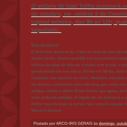
O velório de Ivan Trilha aconcerá n
de outubro, no velório 3 do Cemité
capital mineira, das 8h às 12h, qu
sepultado.
Nota da editora:
O descritivo desse blog, criado há mais de uma década
mestre da luz. Imensa gratidão por sua presença neste
ultimas decadas de vida em sintonia com a vida, a nat
generosidade era sua marca. Deixou em Minas, alem d
construiu com sorrisos no rosto, otimismo, bençãos 
ele dedico, a inspiração para este blog que, como ele 
antigas, velhas e sábias Minas Gerais, que agora, ac
mais profunda gratidão. O legado de um homem é o a
melhor que ele pode se tornar. Ivan cumpriu missão 
Márcia Francisco
Postado por
ARCO-IRIS GERAIS
às
domingo, outub