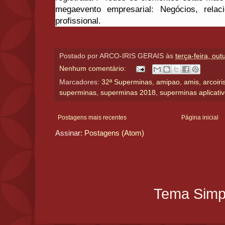
megaevento empresarial: Negócios, relac
profissional.
Postado por
ARCO-IRIS GERAIS
às
terça-feira, ou
Nenhum comentário:
Marcadores:
32ª Superminas
,
amipao
,
amis
,
arcoiri
superminas
,
superminas 2018
,
superminas aplicati
Postagens mais recentes
Página inicial
Assinar:
Postagens (Atom)
Tema Simpl