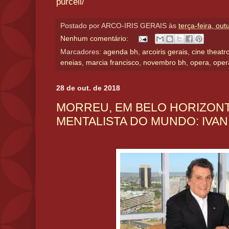
purcell/
Postado por
ARCO-IRIS GERAIS
às
terça-feira, ou
Nenhum comentário:
Marcadores:
agenda bh
,
arcoiris gerais
,
cine theatro
eneias
,
marcia francisco
,
novembro bh
,
opera
,
oper
28 de out. de 2018
MORREU, EM BELO HORIZONT
MENTALISTA DO MUNDO: IVAN