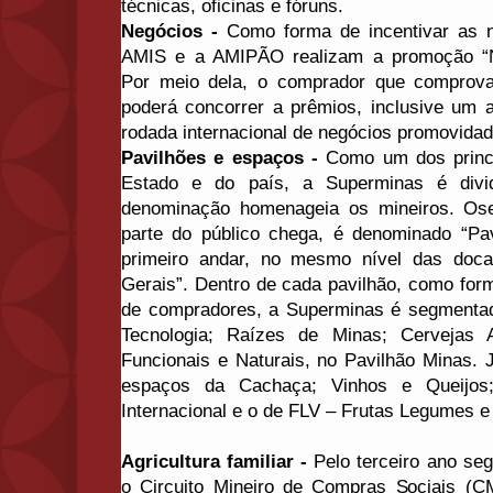
técnicas, oficinas e fóruns.
Negócios -
Como forma de incentivar as n
AMIS e a AMIPÃO realizam a promoção “N
Por meio dela, o comprador que comprova
poderá concorrer a prêmios, inclusive um a
rodada internacional de negócios promovidad
Pavilhões e espaços -
Como um dos princi
Estado e do país, a Superminas é divi
denominação homenageia os mineiros. Ose
parte do público chega, é denominado “Pa
primeiro andar, no mesmo nível das doca
Gerais”. Dentro de cada pavilhão, como forma 
de compradores, a Superminas é segment
Tecnologia; Raízes de Minas; Cervejas 
Funcionais e Naturais, no Pavilhão Minas. 
espaços da Cachaça; Vinhos e Queijos
Internacional e o de FLV – Frutas Legumes e
Agricultura familiar -
Pelo terceiro ano seg
o Circuito Mineiro de Compras Sociais (