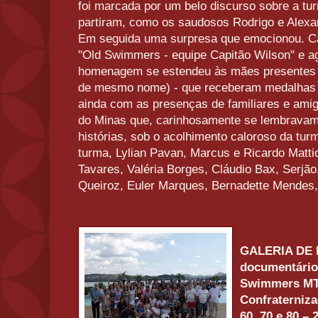
foi marcada por um belo discurso sobre a t
partiram, como os saudosos Rodrigo e Alexan
Em seguida uma surpresa que emocionou. C
"Old Swimmers - equipe Capitão Wilson" e a
homenagem se estendeu às mães presentes e 
de mesmo nome) - que receberam medalhas 
ainda com as presenças de familiares e amig
do Minas que, carinhosamente se lembravam
histórias, sob o acolhimento caloroso da tu
turma, Lylian Pavan, Marcus e Ricardo Mattio
Tavares, Valéria Borges, Cláudio Bax, Serjão
Queiroz, Euler Marques, Bernadette Mendes, 
GALERIA DE 
documentário 
Swimmers MT
Confraterniza
60, 70 e 80 –