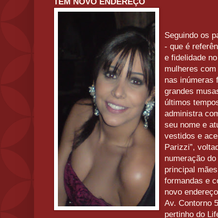
TEM NOVO ENDEREÇO
Seguindo os p
- que é referên
e fidelidade n
mulheres com e
nas inúmeras f
grandes musas
últimos tempos
administra com
seu nome e atu
vestidos e ace
Parizzi”, volt
numeração do 
principal mães
formandas e c
novo endereço
Av. Contorno 
pertinho do Lif