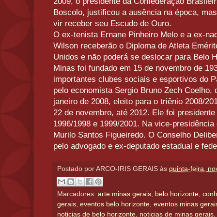
2009, o presidente da Confederação Brasilei
Boscolo, justificou a ausência na época, mas
vir receber seu Escudo de Ouro.
O ex-tenista Ernane Pinheiro Melo e a ex-na
Wilson receberão o Diploma de Atleta Eméri
Unidos e não poderá se deslocar para Belo H
Minas foi fundado em 15 de novembro de 1935
importantes clubes sociais e esportivos do P
pelo economista Sergio Bruno Zech Coelho, 
janeiro de 2008, eleito para o triênio 2008/20
22 de novembro, até 2012. Ele foi presidente
1996/1998 e 1999/2001. Na vice-presidência 
Murilo Santos Figueiredo. O Conselho Delibe
pelo advogado e ex-deputado estadual e fede
Postado por
ARCO-IRIS GERAIS
às
quinta-feira, n
Marcadores:
arte minas gerais
,
belo horizonte
,
conh
gerais
,
eventos belo horizonte
,
eventos minas gerai
noticias de belo horizonte
,
noticias de minas gerais