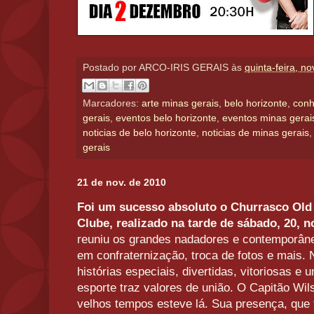
Postado por
ARCO-IRIS GERAIS
às
quinta-feira, n
Marcadores:
arte minas gerais
,
belo horizonte
,
conh
gerais
,
eventos belo horizonte
,
eventos minas gerai
noticias de belo horizonte
,
noticias de minas gerais
gerais
21 de nov. de 2010
Foi um sucesso absoluto o Churrasco Ol
Clube, realizado na tarde de sábado, 20, 
reuniu os grandes nadadores e contemporâne
em confraternização, troca de fotos e mais. N
histórias especiais, divertidas, vitoriosas e 
esporte traz valores de união. O Capitão Wils
velhos tempos esteve lá. Sua presença, que t