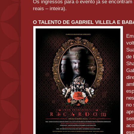
Os ingressos para o evento já se encontram 
reais – inteira).
O TALENTO DE GABRIEL VILLELA E BA
Em
vol
Sua
de 
Sha
Gab
dir
amb
esp
nes
no 
apr
sem
aco
esp