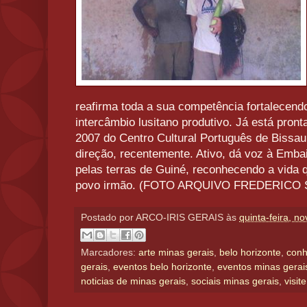
reafirma toda a sua competência fortalecendo 
intercâmbio lusitano produtivo. Já está pro
2007 do Centro Cultural Português de Bissau
direção, recentemente. Ativo, dá voz à Emb
pelas terras de Guiné, reconhecendo a vida 
povo irmão. (FOTO ARQUIVO FREDERICO 
Postado por
ARCO-IRIS GERAIS
às
quinta-feira, n
Marcadores:
arte minas gerais
,
belo horizonte
,
conh
gerais
,
eventos belo horizonte
,
eventos minas gerai
noticias de minas gerais
,
sociais minas gerais
,
visit