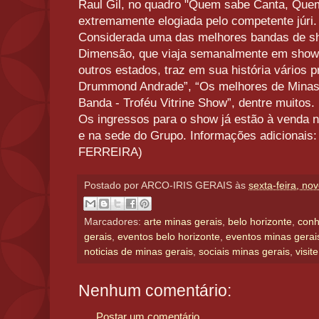
Raul Gil, no quadro "Quem sabe Canta, Que
extremamente elogiada pelo competente júri.
Considerada uma das melhores bandas de sh
Dimensão, que viaja semanalmente em shows 
outros estados, traz em sua história vários 
Drummond Andrade”, “Os melhores de Minas”
Banda - Troféu Vitrine Show”, dentre muitos.
Os ingressos para o show já estão à venda n
e na sede do Grupo. Informações adicionais
FERREIRA)
Postado por
ARCO-IRIS GERAIS
às
sexta-feira, n
Marcadores:
arte minas gerais
,
belo horizonte
,
conh
gerais
,
eventos belo horizonte
,
eventos minas gerai
noticias de minas gerais
,
sociais minas gerais
,
visit
Nenhum comentário:
Postar um comentário