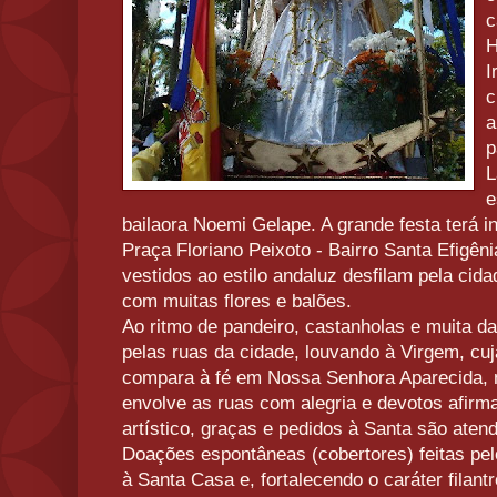
c
H
I
c
a
p
L
e
bailaora Noemi Gelape. A grande festa terá 
Praça Floriano Peixoto - Bairro Santa Efigê
vestidos ao estilo andaluz desfilam pela ci
com muitas flores e balões.
Ao ritmo de pandeiro, castanholas e muita d
pelas ruas da cidade, louvando à Virgem, c
compara à fé em Nossa Senhora Aparecida, n
envolve as ruas com alegria e devotos afir
artístico, graças e pedidos à Santa são atend
Doações espontâneas (cobertores) feitas pe
à Santa Casa e, fortalecendo o caráter filant