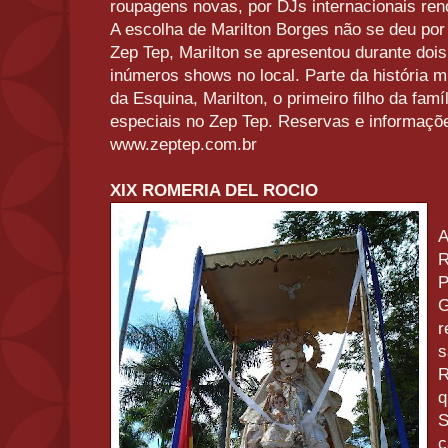
roupagens novas, por DJs internacionais re
A escolha de Marilton Borges não se deu por 
Zep Tep, Marilton se apresentou durante do
inúmeros shows no local. Parte da história m
da Esquina, Marilton, o primeiro filho da fa
especiais no Zep Tep. Reservas e informaçõe
www.zeptep.com.br
XIX ROMERIA DEL ROCIO
A
R
P
G
r
s
R
q
S
c