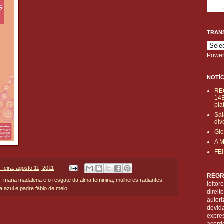
TRAN
Power
NOTÍC
RE
14B
pla
Sal
div
Gio
A 
FE
a-feira, agosto 11, 2011
REGR
s
,
maria madalena e o resgate da alma feminina
,
mulheres radiantes
,
leitor
a azul e padre fábio de melo
direi
autori
devid
expre