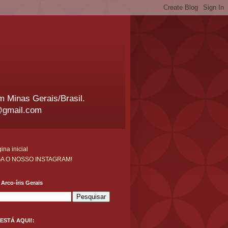
em Minas Gerais/Brasil.
@gmail.com
ina inicial
GA O NOSSO INSTAGRAM!
Arco-íris Gerais
ESTÁ AQUI!: