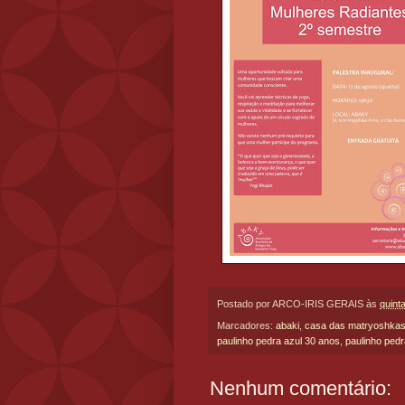
Postado por
ARCO-IRIS GERAIS
às
quint
Marcadores:
abaki
,
casa das matryoshka
paulinho pedra azul 30 anos
,
paulinho pedr
Nenhum comentário: