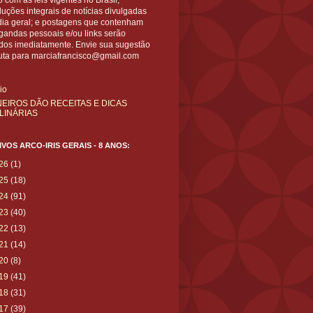
 com as leis vigentes no Brasil;
uções integrais de notícias divulgadas
dia geral; e postagens que contenham
gandas pessoais e/ou links serão
ídos imediatamente. Envie sua sugestão
uta para marciafrancisco@gmail.com
cio
NEIROS DÃO RECEITAS E DICAS
LINÁRIAS
VOS ARCO-IRIS GERAIS - 8 ANOS:
26
(1)
25
(18)
24
(91)
23
(40)
22
(13)
21
(14)
20
(8)
19
(41)
18
(31)
17
(39)