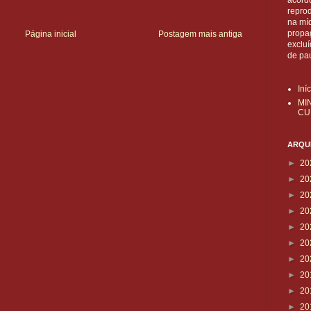
acordo
reprod
na mí
propa
Página inicial
Postagem mais antiga
exclu
de pa
Iní
MI
CU
ARQUI
►
20
►
20
►
20
►
20
►
20
►
20
►
20
►
20
►
20
►
20