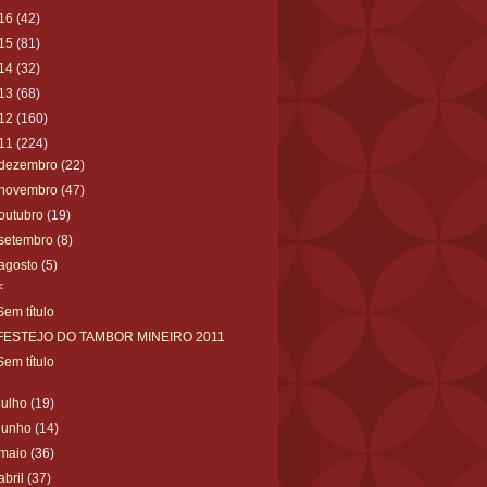
16
(42)
15
(81)
14
(32)
13
(68)
12
(160)
11
(224)
dezembro
(22)
novembro
(47)
outubro
(19)
setembro
(8)
agosto
(5)
<
Sem título
FESTEJO DO TAMBOR MINEIRO 2011
Sem título
julho
(19)
junho
(14)
maio
(36)
abril
(37)