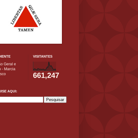
IENTE
VISITANTES
ão Geral e
 - Marcia
661,247
isco
ISE AQUI: