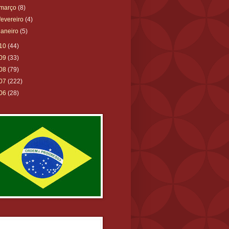
março
(8)
fevereiro
(4)
janeiro
(5)
10
(44)
09
(33)
08
(79)
07
(222)
06
(28)