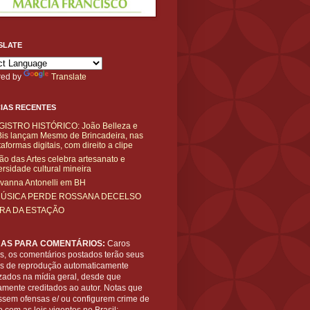
SLATE
ed by
Translate
IAS RECENTES
GISTRO HISTÓRICO: João Belleza e
is lançam Mesmo de Brincadeira, nas
taformas digitais, com direito a clipe
ão das Artes celebra artesanato e
ersidade cultural mineira
vanna Antonelli em BH
MÚSICA PERDE ROSSANA DECELSO
IRA DA ESTAÇÃO
AS PARA COMENTÁRIOS:
Caros
es, os comentários postados terão seus
tos de reprodução automaticamente
zados na mídia geral, desde que
amente creditados ao autor. Notas que
ssem ofensas e/ ou configurem crime de