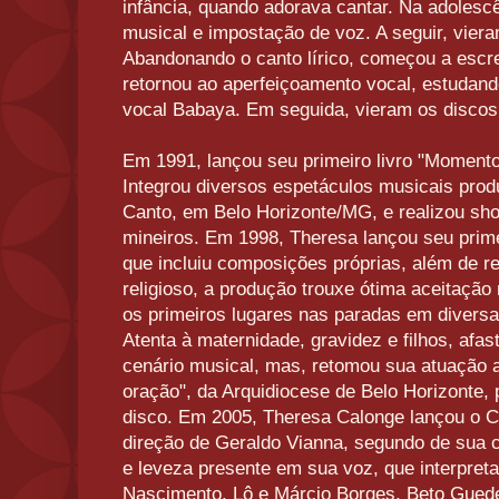
infância, quando adorava cantar. Na adolescê
musical e impostação de voz. A seguir, vieram
Abandonando o canto lírico, começou a escr
retornou ao aperfeiçoamento vocal, estudan
vocal Babaya. Em seguida, vieram os discos
Em 1991, lançou seu primeiro livro "Momento
Integrou diversos espetáculos musicais pro
Canto, em Belo Horizonte/MG, e realizou sho
mineiros. Em 1998, Theresa lançou seu prime
que incluiu composições próprias, além de r
religioso, a produção trouxe ótima aceitaçã
os primeiros lugares nas paradas em diversa
Atenta à maternidade, gravidez e filhos, afa
cenário musical, mas, retomou sua atuação 
oração", da Arquidiocese de Belo Horizonte, 
disco. Em 2005, Theresa Calonge lançou o CD
direção de Geraldo Vianna, segundo de sua ca
e leveza presente em sua voz, que interpret
Nascimento, Lô e Márcio Borges, Beto Gued