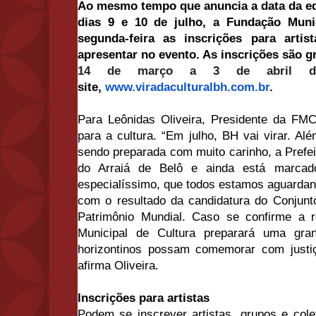
Ao mesmo tempo que anuncia a data da edi
dias 9 e 10 de julho, a Fundação Muni
segunda-feira as inscrições para arti
apresentar no evento. As inscrições são g
14 de março a 3 de abril 
site,
www.viradaculturalbh.com.br
.
Para Leônidas Oliveira, Presidente da FM
para a cultura. “Em julho, BH vai virar. Al
sendo preparada com muito carinho, a Prefe
do Arraiá de Belô e ainda está marc
especialíssimo, que todos estamos aguardan
com o resultado da candidatura do Conju
Patrimônio Mundial. Caso se confirme a r
Municipal de Cultura preparará uma gra
horizontinos possam comemorar com justiç
afirma Oliveira.
Inscrições para artistas
Podem se inscrever artistas, grupos e col