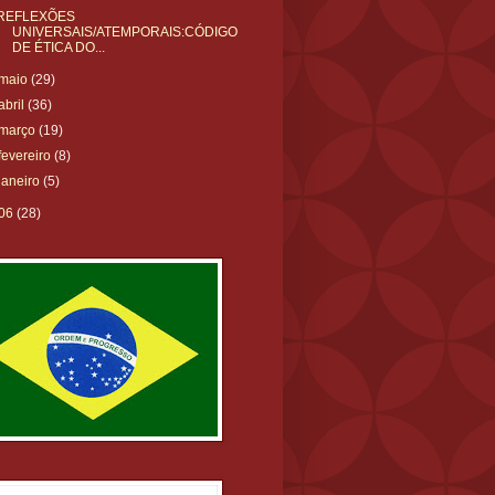
REFLEXÕES
UNIVERSAIS/ATEMPORAIS:CÓDIGO
DE ÉTICA DO...
maio
(29)
abril
(36)
março
(19)
fevereiro
(8)
janeiro
(5)
06
(28)