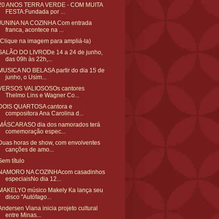
20 ANOS TERRA VERDE - COM MUITA
FESTA:Fundada por ...
JUNINA NA COZINHA Com entrada
franca, acontece na ...
(Clique na imagem para ampliá-la)
SALÃO DO LIVRODe 14 a 24 de junho,
das 09h às 22h,...
MUSICA NO BELASA partir do dia 15 de
junho, o Usim...
VERSOS VALIOSOSOs cantores
Thelmo Lins e Wagner Co...
DOIS QUARTOSA cantora e
compositora Ana Carolina d...
MÁSCARASO dia dos namorados terá
comemoração espec...
Duas horas de show, com envolventes
canções de amo...
Sem título
NAMORO NA COZINHAcom casadinhos
especiaisNo dia 12...
MAKELYO músico Makely Ka lança seu
disco "Autófago...
Andersen Viana inicia projeto cultural
entre Minas...