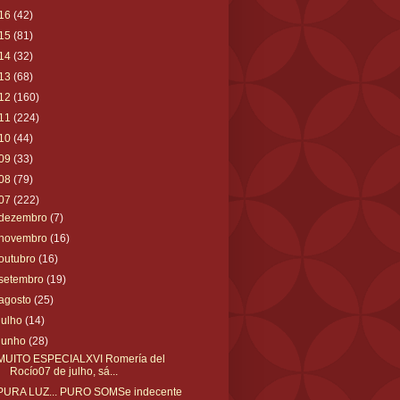
16
(42)
15
(81)
14
(32)
13
(68)
12
(160)
11
(224)
10
(44)
09
(33)
08
(79)
07
(222)
dezembro
(7)
novembro
(16)
outubro
(16)
setembro
(19)
agosto
(25)
julho
(14)
junho
(28)
MUITO ESPECIALXVI Romería del
Rocío07 de julho, sá...
PURA LUZ... PURO SOMSe indecente