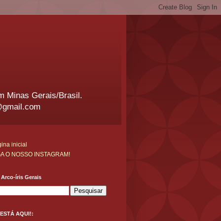
em Minas Gerais/Brasil.
@gmail.com
ina inicial
GA O NOSSO INSTAGRAM!
Arco-íris Gerais
ESTÁ AQUI!: