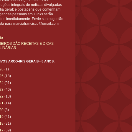
 com as leis vigentes no Brasil;
uções integrais de notícias divulgadas
dia geral; e postagens que contenham
gandas pessoais e/ou links serão
ídos imediatamente. Envie sua sugestão
uta para marciafrancisco@gmail.com
cio
NEIROS DÃO RECEITAS E DICAS
LINÁRIAS
VOS ARCO-IRIS GERAIS - 8 ANOS:
26
(1)
25
(18)
24
(91)
23
(40)
22
(13)
21
(14)
20
(8)
19
(41)
18
(31)
17
(39)