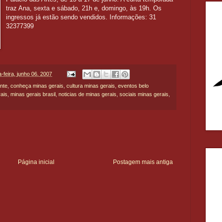
traz Ana, sexta e sábado, 21h e, domingo, às 19h. Os
ingressos já estão sendo vendidos. Informações: 31
32377399
a-feira, junho 06, 2007
onte
,
conheça minas gerais
,
cultura minas gerais
,
eventos belo
ais
,
minas gerais brasil
,
noticias de minas gerais
,
sociais minas gerais
,
Página inicial
Postagem mais antiga