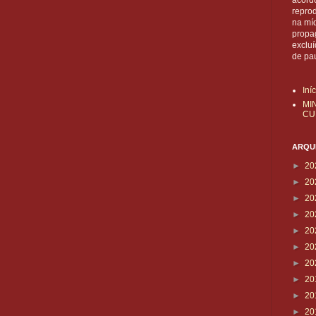
acordo
reprod
na mí
propa
exclu
de pa
Iní
MI
CU
ARQUI
►
20
►
20
►
20
►
20
►
20
►
20
►
20
►
20
►
20
►
20