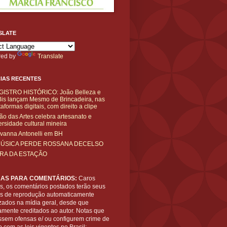
SLATE
ed by
Translate
IAS RECENTES
GISTRO HISTÓRICO: João Belleza e
is lançam Mesmo de Brincadeira, nas
taformas digitais, com direito a clipe
ão das Artes celebra artesanato e
ersidade cultural mineira
vanna Antonelli em BH
MÚSICA PERDE ROSSANA DECELSO
IRA DA ESTAÇÃO
AS PARA COMENTÁRIOS:
Caros
es, os comentários postados terão seus
tos de reprodução automaticamente
zados na mídia geral, desde que
amente creditados ao autor. Notas que
ssem ofensas e/ ou configurem crime de