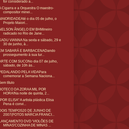
for considerado a...
A Cigarra e a Orquestra O maestro-
compositor minei...
MAIORIDADEAté o dia 05 de julho, o
Projeto Maiori...
NELSON ÂNGELO EM BHMineiro
radicado no Rio de Jane...
KADU VIANNA Na sexta e sábado, 29 e
30 de junho, à...
EM SABARÁ E BARBACENADando
prossegumento à sua tur...
ARTE COM SUCONo dia 07 de julho,
sábado, de 10h às...
PEDALANDO PELA VIDAPara
comemorar a Semana Naciona...
Sem título
BOTECO DA ZORAA MIL POR
HORA!Na noite de quinta, 2...
"POR ELISA" A artista plástica Elisa
Pena é convi...
DOIS TEMPOS20 DE JUNHO DE
2007(FOTOS MÁRCIA FRANCI...
LANÇAMENTO DVD 'VIOLÕES DE
MINAS'COZINHA DE MINAS ...