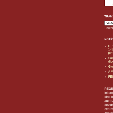
TRAN
Power
NOTÍC
RE
14B
pla
Sal
div
Gio
A 
FE
REGR
leitor
direi
autori
devid
expre