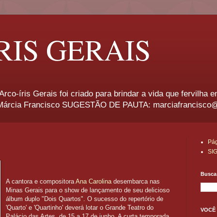
RIS GERAIS
rco-íris Gerais foi criado para brindar a vida que fervilha 
rcia Francisco SUGESTÃO DE PAUTA: marciafrancisco
Pág
SI
Busca 
A cantora e compositora
Ana Carolina
desembarca nas
Minas Gerais para o show de lançamento de seu delicioso
álbum duplo "Dois Quartos". O sucesso do repertório de
'Quarto' e 'Quartinho' deverá lotar o Grande Teatro do
VOCÊ 
Palácio das Artes, de 15 a 17 de junho. A curta temporada