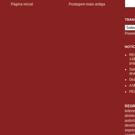
Página inicial
Postagem mais antiga
TRAN
Power
NOTÍC
RE
14B
pla
Sal
div
Gio
A 
FE
REGR
leitor
direi
autori
devid
expre