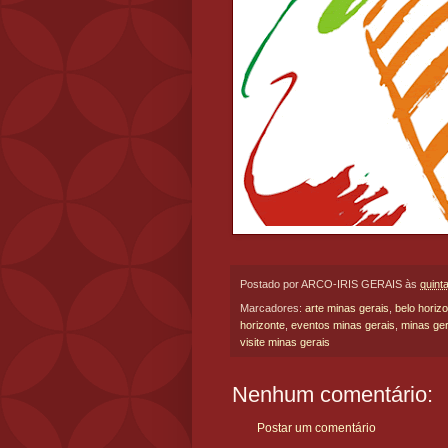
Postado por
ARCO-IRIS GERAIS
às
quint
Marcadores:
arte minas gerais
,
belo horiz
horizonte
,
eventos minas gerais
,
minas ger
visite minas gerais
Nenhum comentário:
Postar um comentário