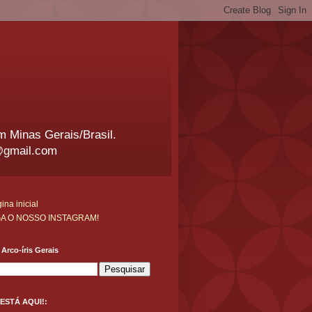
em Minas Gerais/Brasil.
@gmail.com
ina inicial
GA O NOSSO INSTAGRAM!
Arco-íris Gerais
ESTÁ AQUI!: