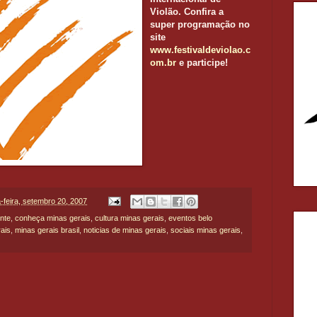
Violão. Confira a
super programação no
site
www.festivaldeviolao.c
om.br
e participe!
a-feira, setembro 20, 2007
onte
,
conheça minas gerais
,
cultura minas gerais
,
eventos belo
ais
,
minas gerais brasil
,
noticias de minas gerais
,
sociais minas gerais
,