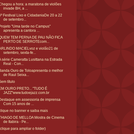
Chegou a hora: a maratona de violões
invade BH, a ...
6º Festival Lixo e CidadaniaDe 20 a 22
de setembro...
Projeto "Uma tarde no Campus"
apresenta a cantora ...
QUEM TEM PERNA DE PAU NÃO FICA
PERTO DE SERROTEcom...
ARLINDO MACIELvoz e violão21 de
setembro, sexta-fe...
A série Cameratta Lusittana na Estrada
Real - Con...
Banda Ouro de Toloapresenta o melhor
de Raul Seixa...
Sem título
EM OURO PRETO... "TUDO É
JAZZ"www.tudoejazz.com.br
Destaque em assessoria de imprensa
Com 15 anos de ...
clique no banner e saiba mais
THIAGO DE MELLOA Mostra de Cinema
de Itabira - Pe...
(clique para ampliar o folder)