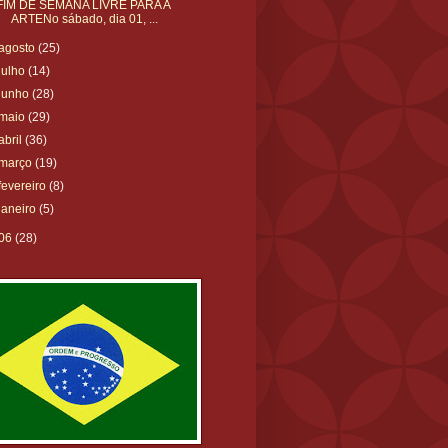
FIM DE SEMANA LIVRE PARA A
ARTENo sábado, dia 01, ...
agosto
(25)
julho
(14)
junho
(28)
maio
(29)
abril
(36)
março
(19)
fevereiro
(8)
janeiro
(5)
06
(28)