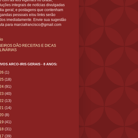
 com as leis vigentes no Brasil;
uções integrais de notícias divulgadas
dia geral; e postagens que contenham
gandas pessoais e/ou links serão
ídos imediatamente. Envie sua sugestão
uta para marciafrancisco@gmail.com
cio
NEIROS DÃO RECEITAS E DICAS
LINÁRIAS
VOS ARCO-IRIS GERAIS - 8 ANOS:
26
(1)
25
(18)
24
(91)
23
(40)
22
(13)
21
(14)
20
(8)
19
(41)
18
(31)
17
(39)