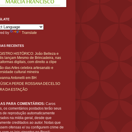
SLATE
ed by
Translate
IAS RECENTES
GISTRO HISTÓRICO: João Belleza e
is lançam Mesmo de Brincadeira, nas
taformas digitais, com direito a clipe
ão das Artes celebra artesanato e
ersidade cultural mineira
vanna Antonelli em BH
MÚSICA PERDE ROSSANA DECELSO
IRA DA ESTAÇÃO
AS PARA COMENTÁRIOS:
Caros
es, os comentários postados terão seus
tos de reprodução automaticamente
zados na mídia geral, desde que
amente creditados ao autor. Notas que
ssem ofensas e/ ou configurem crime de