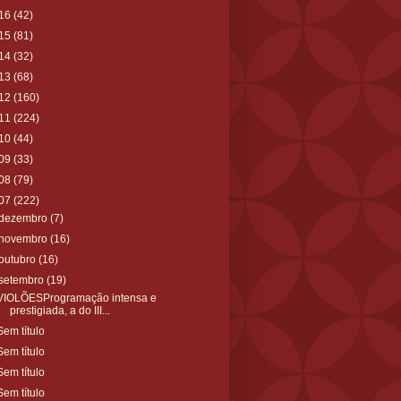
16
(42)
15
(81)
14
(32)
13
(68)
12
(160)
11
(224)
10
(44)
09
(33)
08
(79)
07
(222)
dezembro
(7)
novembro
(16)
outubro
(16)
setembro
(19)
VIOLÕESProgramação intensa e
prestigiada, a do III...
Sem título
Sem título
Sem título
Sem título