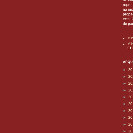
acordo
reprod
na mí
propa
exclu
de pa
Iní
MI
CU
ARQUI
►
20
►
20
►
20
►
20
►
20
►
20
►
20
►
20
►
20
►
20