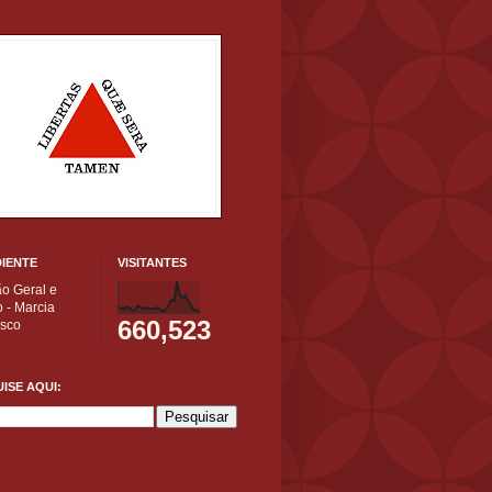
IENTE
VISITANTES
ão Geral e
 - Marcia
660,523
isco
ISE AQUI: