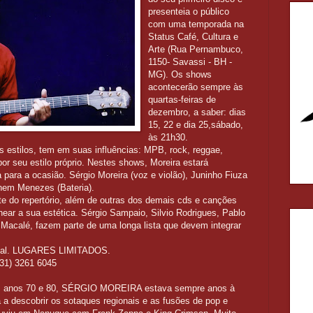
presenteia o público
com uma temporada na
Status Café, Cultura e
Arte (Rua Pernambuco,
1150- Savassi - BH -
MG). Os shows
acontecerão sempre às
quartas-feiras de
dezembro, a saber: dias
15, 22 e dia 25,sábado,
às 21h30.
s estilos, tem em suas influências: MPB, rock, reggae,
por seu estilo próprio. Nestes shows, Moreira estará
ra a ocasião. Sérgio Moreira (voz e violão), Juninho Fiuza
Nenem Menezes (Bateria).
te do repertório, além de outras dos demais cds e canções
ear a sua estética. Sérgio Sampaio, Silvio Rodrigues, Pablo
 Macalé, fazem parte de uma longa lista que devem integrar
local. LUGARES LIMITADOS.
(31) 3261 6045
os anos 70 e 80, SÉRGIO MOREIRA estava sempre anos à
 a descobrir os sotaques regionais e as fusões de pop e