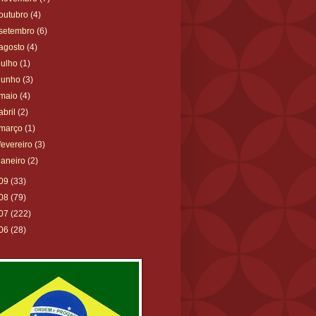
outubro
(4)
setembro
(6)
agosto
(4)
julho
(1)
junho
(3)
maio
(4)
abril
(2)
março
(1)
fevereiro
(3)
janeiro
(2)
09
(33)
08
(79)
07
(222)
06
(28)