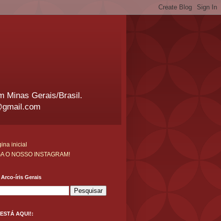
em Minas Gerais/Brasil.
@gmail.com
ina inicial
GA O NOSSO INSTAGRAM!
Arco-íris Gerais
ESTÁ AQUI!: