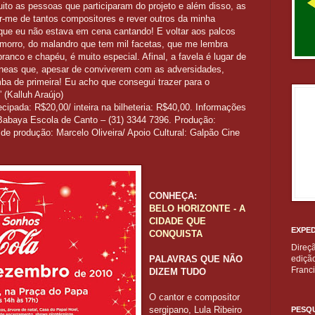
o as pessoas que participaram do projeto e além disso, as
-me de tantos compositores e rever outros da minha
 que eu não estava em cena cantando! E voltar aos palcos
 morro, do malandro que tem mil facetas, que me lembra
anco e chapéu, é muito especial. Afinal, a favela é lugar de
neas que, apesar de conviverem com as adversidades,
ba de primeira! Eu acho que consegui trazer para o
 (Kalluh Araújo)
cipada: R$20,00/ inteira na bilheteria: R$40,00. Informações
 Babaya Escola de Canto – (31) 3344 7396. Produção:
e produção: Marcelo Oliveira/ Apoio Cultural: Galpão Cine
CONHEÇA:
BELO HORIZONTE - A
CIDADE QUE
EXPED
CONQUISTA
Direç
PALAVRAS QUE NÃO
edição
Franc
DIZEM TUDO
O cantor e compositor
sergipano, Lula Ribeiro
PESQU