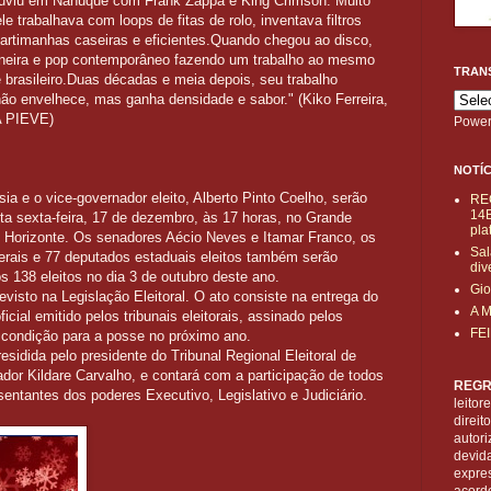
ouviu em Nanuque com Frank Zappa e King Crimson. Muito
le trabalhava com loops de fitas de rolo, inventava filtros
 artimanhas caseiras e eficientes.Quando chegou ao disco,
neira e pop contemporâneo fazendo um trabalho ao mesmo
TRAN
o e brasileiro.Duas décadas e meia depois, seu trabalho
ão envelhece, mas ganha densidade e sabor." (Kiko Ferreira,
A PIEVE)
Power
NOTÍC
ia e o vice-governador eleito, Alberto Pinto Coelho, serão
RE
14B
sta sexta-feira, 17 de dezembro, às 17 horas, no Grande
pla
o Horizonte. Os senadores Aécio Neves e Itamar Franco, os
Sal
erais e 77 deputados estaduais eleitos também serão
div
 138 eleitos no dia 3 de outubro deste ano.
Gio
evisto na Legislação Eleitoral. O ato consiste na entrega do
A 
cial emitido pelos tribunais eleitorais, assinado pelos
FE
é condição para a posse no próximo ano.
residida pelo presidente do Tribunal Regional Eleitoral de
r Kildare Carvalho, e contará com a participação de todos
REGR
sentantes dos poderes Executivo, Legislativo e Judiciário.
leitor
direi
autori
devid
expre