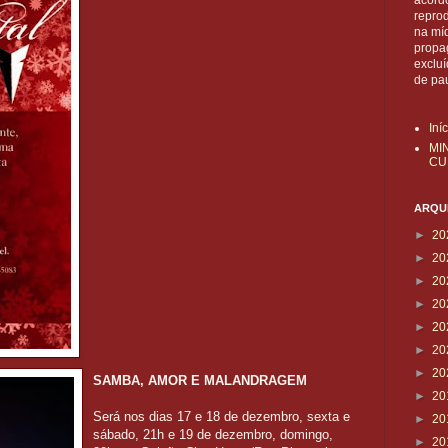
acordo
reprod
na mí
propa
exclu
de pa
Iní
MI
CU
ARQUI
►
20
►
20
►
20
►
20
►
20
►
20
►
20
SAMBA, AMOR E MALANDRAGEM
►
20
Será nos dias 17 e 18 de dezembro, sexta e
►
20
sábado, 21h e 19 de dezembro, domingo,
►
20