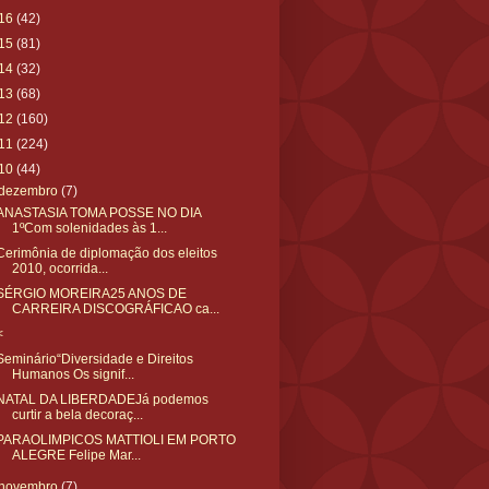
16
(42)
15
(81)
14
(32)
13
(68)
12
(160)
11
(224)
10
(44)
dezembro
(7)
ANASTASIA TOMA POSSE NO DIA
1ºCom solenidades às 1...
Cerimônia de diplomação dos eleitos
2010, ocorrida...
SÉRGIO MOREIRA25 ANOS DE
CARREIRA DISCOGRÁFICAO ca...
<
Seminário“Diversidade e Direitos
Humanos Os signif...
NATAL DA LIBERDADEJá podemos
curtir a bela decoraç...
PARAOLIMPICOS MATTIOLI EM PORTO
ALEGRE Felipe Mar...
novembro
(7)