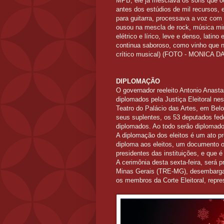
MPB, ele já mesclava os sons que 
antes dos estúdios de mil recursos, e
para guitarra, processava a voz com
ousou na mescla de rock, música mi
elétrico e lírico, leve e denso, latin
continua saboroso, como vinho que n
crítico musical) (FOTO - MONICA D
DIPLOMAÇÃO
O governador reeleito Antonio Anastas
diplomados pela Justiça Eleitoral ne
Teatro do Palácio das Artes, em Bel
seus suplentes, os 53 deputados fed
diplomados. Ao todo serão diplomados
A diplomação dos eleitos é um ato pr
diploma aos eleitos, um documento ofi
presidentes das instituições, e que 
A cerimônia desta sexta-feira, será p
Minas Gerais (TRE-MG), desembargado
os membros da Corte Eleitoral, repre