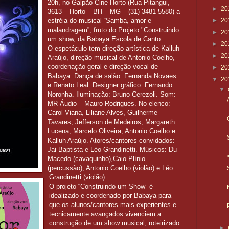
20h, no Galpão Cine Horto (Rua Pitangui,
►
20
3613 – Horto – BH – MG – (31) 3481 5580) a
estréia do musical “Samba, amor e
►
20
malandragem”, fruto do Projeto "Construindo
►
20
um show, da Babaya Escola de Canto.
►
20
O espetáculo tem direção artística de Kalluh
►
20
Araújo, direção musical de Antonio Coelho,
coordenação geral e direção vocal de
►
20
Babaya. Dança de salão: Fernanda Novaes
▼
20
e Renato Leal. Designer gráfico: Fernando
▼
Noronha. Iluminação: Bruno Cerezoli. Som:
MR Áudio – Mauro Rodrigues. No elenco:
Carol Viana, Liliane Alves, Guilherme
Tavares, Jefferson de Medeiros, Margareth
Lucena, Marcelo Oliveira, Antonio Coelho e
Kalluh Araújo. Atores/cantores convidados:
Jai Baptista e Léo Grandinetti. Músicos: Du
Macedo (cavaquinho),Caio Plínio
(percussão), Antonio Coelho (violão) e Léo
Grandinetti (violão).
O projeto “Construindo um Show” é
idealizado e coordenado por Babaya para
que os alunos/cantores mais experientes e
tecnicamente avançados vivenciem a
construção de um show musical, roteirizado
►