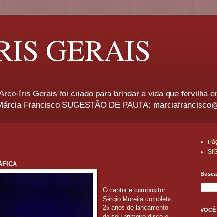
RIS GERAIS
rco-íris Gerais foi criado para brindar a vida que fervilha 
rcia Francisco SUGESTÃO DE PAUTA: marciafrancisco
Pág
SI
ÁFICA
Busca 
O cantor e compositor
Sérgio Moreira completa
25 anos de lançamento
VOCÊ 
do seu primeiro disco e