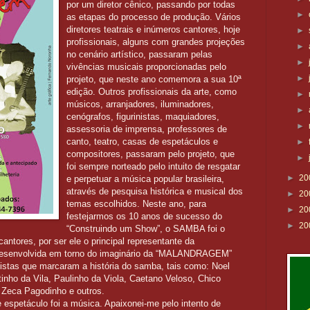
por um diretor cênico, passando por todas
►
as etapas do processo de produção. Vários
diretores teatrais e inúmeros cantores, hoje
►
profissionais, alguns com grandes projeções
►
no cenário artístico, passaram pelas
►
vivências musicais proporcionadas pelo
►
projeto, que neste ano comemora a sua 10ª
edição. Outros profissionais da arte, como
►
músicos, arranjadores, iluminadores,
►
cenógrafos, figurinistas, maquiadores,
►
assessoria de imprensa, professores de
canto, teatro, casas de espetáculos e
►
compositores, passaram pelo projeto, que
►
foi sempre norteado pelo intuito de resgatar
►
20
e perpetuar a música popular brasileira,
através de pesquisa histórica e musical dos
►
20
temas escolhidos. Neste ano, para
►
20
festejarmos os 10 anos de sucesso do
►
20
“Construindo um Show”, o SAMBA foi o
cantores, por ser ele o principal representante da
a desenvolvida em torno do imaginário da “MALANDRAGEM”
bistas que marcaram a história do samba, tais como: Noel
tinho da Vila, Paulinho da Viola, Caetano Veloso, Chico
, Zeca Pagodinho e outros.
ste espetáculo foi a música. Apaixonei-me pelo intento de