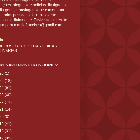
 com as leis vigentes no Brasil;
uções integrais de notícias divulgadas
dia geral; e postagens que contenham
gandas pessoais e/ou links serão
ídos imediatamente. Envie sua sugestão
uta para marciafrancisco@gmail.com
cio
NEIROS DÃO RECEITAS E DICAS
LINÁRIAS
VOS ARCO-IRIS GERAIS - 8 ANOS:
26
(1)
25
(18)
24
(91)
23
(40)
22
(13)
21
(14)
20
(8)
19
(41)
18
(31)
17
(39)