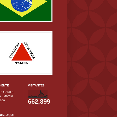
IENTE
VISITANTES
ão Geral e
 - Marcia
662,899
isco
ISE AQUI: