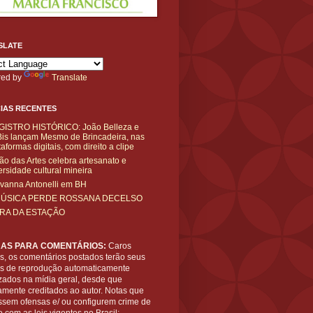
SLATE
ed by
Translate
IAS RECENTES
GISTRO HISTÓRICO: João Belleza e
is lançam Mesmo de Brincadeira, nas
taformas digitais, com direito a clipe
ão das Artes celebra artesanato e
ersidade cultural mineira
vanna Antonelli em BH
MÚSICA PERDE ROSSANA DECELSO
IRA DA ESTAÇÃO
AS PARA COMENTÁRIOS:
Caros
es, os comentários postados terão seus
tos de reprodução automaticamente
zados na mídia geral, desde que
amente creditados ao autor. Notas que
ssem ofensas e/ ou configurem crime de