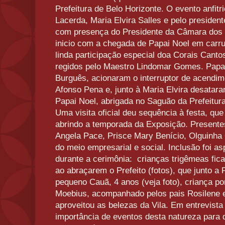
Prefeitura de Belo Horizonte. O evento anfitr
Lacerda, Maria Elvira Salles e pelo president
com presença do Presidente da Câmara dos 
inicio com a chegada de Papai Noel em car
linda participação especial doa Corais Can
regidos pelo Maestro Lindomar Gomes. Papai 
Burguês, acionaram o interruptor de acendim
Afonso Pena e, junto à Maria Elvira desataram
Papai Noel, abrigada no Saguão da Prefeitura
Uma visita oficial deu sequência à festa, que
abrindo a temporada da Exposição. Presentes
Angela Pace, Prisce Mary Benício, Olguinha
do meio empresarial e social. Inclusão foi a
durante a cerimônia: crianças trigêmeas fi
ao abraçarem o Prefeito (fotos), que junto a
pequeno Cauã, 4 anos (veja foto), criança p
Moebius, acompanhado pelos pais Rosilene 
aproveitou as belezas da Vila. Em entrevista
importância de eventos desta natureza para 