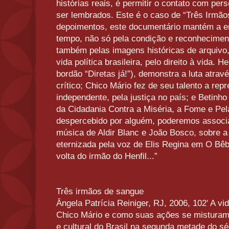
histórias reais, é permitir o contato com p
ser lembrados. Este é o caso de “Três Irmã
depoimentos, este documentário mantém a em
tempo, não só pela condição e reconhecimen
também pelas imagens históricas de arquivo
vida política brasileira, pelo direito à vida. H
bordão “Diretas já!”), demonstra a luta atra
crítico; Chico Mário fez de seu talento a re
independente, pela justiça no país; e Betin
da Cidadania Contra a Miséria, a Fome e Pel
despercebido por alguém, poderemos associa
música de Aldir Blanc e João Bosco, sobre a v
eternizada pela voz de Elis Regina em O Bêbad
volta do irmão do Henfil...”
Três irmãos de sangue
Ângela Patrícia Reiniger, RJ, 2006, 102' A vi
Chico Mário e como suas ações se misturam c
e cultural do Brasil na segunda metade do sé