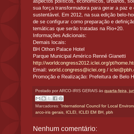
aspectos políticos, econômicos, urbanos, soc
sua força transformadora para gerar a paz e
sustentável. Em 2012, na sua edição belo-ho
de se configurar como preparação e definição
temáticas que serão tratadas na Rio+20.
Informações Adicionais:
Demais locais:
BH Othon Palace Hotel
Parque Municipal Américo Renné Gianetti
http://worldcongress2012.iclei.org/pt/home.h
Email:
world.congress@iclei.org
/
iclei@pbh.
Promoção e Realização: Prefeitura de Belo H
Postado por
ARCO-IRIS GERAIS
às
quarta-feira, j
Marcadores:
'International Council for Local Environ
arco-iris gerais
,
ICLEI
,
ICLEI EM BH
,
pbh
Nenhum comentário: