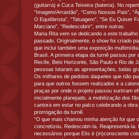
(guitarra) e Cuca Teixeira (bateria). No repe
“Imagem/Arrastão”, “Como Nossos Pais”, “Á
O Equilibrista”, “Tatuagem”, “Se Eu Quiser F
Marciano”, “Redescobrir”, entre outras.
Maria Rita vem se dedicando a este trabalh
passado. Originalmente, o show foi criado par
que inclui também uma exposição multimídia 
Brasil. A primeira etapa da turnê passou por c
Recife, Belo Horizonte, São Paulo e Rio de J
pessoas lotaram as apresentações, todas gra
Os milhares de pedidos daqueles que não p
para que outros fossem realizados e a calor
praças por onde o projeto passou surtiram efe
inicialmente planejado, a mobilização dos fã
cantora em estar no palco celebrando a obra
prorrogação da turnê.
“O que mais chamou minha atenção foi que o 
concretizou. Redescobri-la. Reapresentá-la. 
necessários porque Elis é (in)consciente col