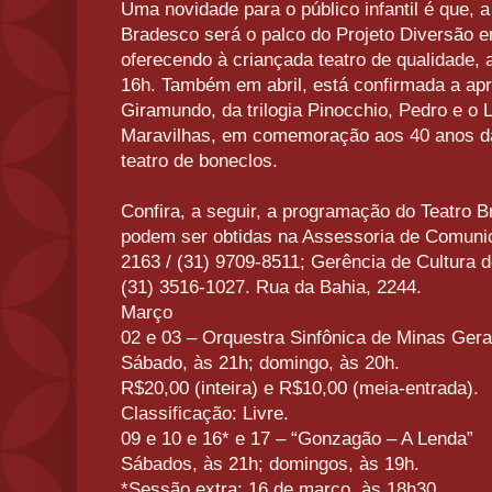
Uma novidade para o público infantil é que, a p
Bradesco será o palco do Projeto Diversão e
oferecendo à criançada teatro de qualidade,
16h. Também em abril, está confirmada a apr
Giramundo, da trilogia Pinocchio, Pedro e o 
Maravilhas, em comemoração aos 40 anos d
teatro de boneclos.
Confira, a seguir, a programação do Teatro 
podem ser obtidas na Assessoria de Comuni
2163 / (31) 9709-8511; Gerência de Cultura 
(31) 3516-1027. Rua da Bahia, 2244.
Março
02 e 03 – Orquestra Sinfônica de Minas Ger
Sábado, às 21h; domingo, às 20h.
R$20,00 (inteira) e R$10,00 (meia-entrada).
Classificação: Livre.
09 e 10 e 16* e 17 – “Gonzagão – A Lenda”
Sábados, às 21h; domingos, às 19h.
*Sessão extra: 16 de março, às 18h30.