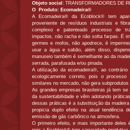
Objeto social
: TRANSFORMADORES DE R
O Produto: Ecomadeira®
A Ecomadeira® da Ecoblock® tem aparê
proveniente de resíduos industriais e fibr
complexo e patenteado processo de tra
impactos, não racha e não solta farpas. É i
germes e mofos, não apodrece, é impermeá
usar a água e sabão, além disso, dispen
manuseio também é semelhante ao da madeira
serrada, parafusada e/ou pinada.
A utilização da ecomadeira®, ao contrário
ecologicamente correto, pois o processo 
similares no mercado, não gera subprodutos 
As grandes empresas brasileiras já tem se 
da sustentabilidade e vêm adotando prática
dessas práticas é a substituição da madeir
propicia duplo efeito na atual tendência 
emissão de gás carbônico na atmosfera.
O primeiro efeito, e mais importante deles
pois a Ecoblock® tem capacidade produtiva 