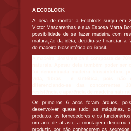
A ECOBLOCK
A idéia de montar a Ecoblock surgiu em 
Victor Mascarenhas e sua Esposa Marta Bo
possibilidade de se fazer madeira com r
maturação da idéia, decidiu-se financiar a 
de madeira biossintética do Brasil.
A madeira biossintética é
composta de 70% 
naturais. Apesar dela também poder ser 
foi denominada madeira biossintetica, pe
vida, fibras - e sintética, pois não 
diferenciando-se das concorrentes 
resistência e aparência de madeira natural
Os primeiros 6 anos foram árduos, poi
desenvolver quase tudo: as máquinas, o
produtos, os fornecedores e os funcionár
um ano de atraso, a montagem demorou 
produzir, por não conhecerem os segredos