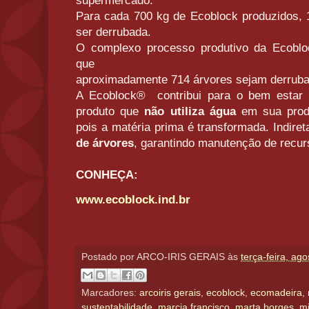
supermercado.
Para cada 700 kg de Ecoblock produzidos, 1
ser derrubada.
O complexo processo produtivo da Ecobloc
que
aproximadamente 714 árvores sejam derrub
A Ecoblock® contribui para o bem estar 
produto que
não utiliza água
em sua prod
pois a matéria prima é transformada.
Indire
de árvores
, garantindo manutenção de
recur
CONHEÇA:
www.ecoblock.ind.br
Postado por
ARCO-IRIS GERAIS
às
terça-feira, ag
Marcadores:
arcoiris gerais
,
ecoblock
,
ecomadeira
,
sustentabilidade
,
marcia francisco
,
marta borges
,
mi