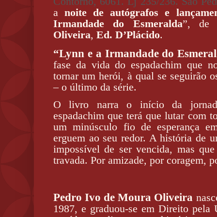
Contorno, 6061. Lj 235/236. São Pe
a
noite de autógrafos e lançam
Irmandade do Esmeralda
”, d
Oliveira
,
Ed. D’Plácido
.
“Lynn e a Irmandade do Esmera
fase da vida do espadachim que no
tornar um herói, à qual se seguirão os
– o último da série.
O livro narra o início da jorn
espadachim que terá que lutar com to
um minúsculo fio de esperança em
erguem ao seu redor. A história de 
impossível de ser vencida, mas que
travada. Por amizade, por coragem, p
Pedro Ivo de Moura Oliveira
nasc
1987, e graduou-se em Direito pel