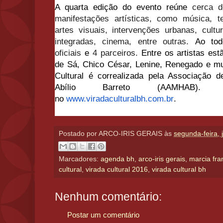
A quarta edição do evento reúne
cerca de
manifestações artísticas, como música, tea
artes visuais, intervenções urbanas, cultu
integradas, cinema, entre outras.
Ao to
oficiais
e
4 parceiros.
Entre os artistas est
de Sá, Chico César, Lenine, Renegado e mui
Cultural é correalizada pela Associação 
Abílio Barreto (AAMHAB). P
no
www.viradaculturalbh.com.br
.
Postado por
ARCO-IRIS GERAIS
às
segunda-feira, 
Marcadores:
agenda bh
,
arco-iris gerais
,
marcia fra
cultural
,
virada cultural 2016
,
virada cultural bh
Nenhum comentário:
Postar um comentário