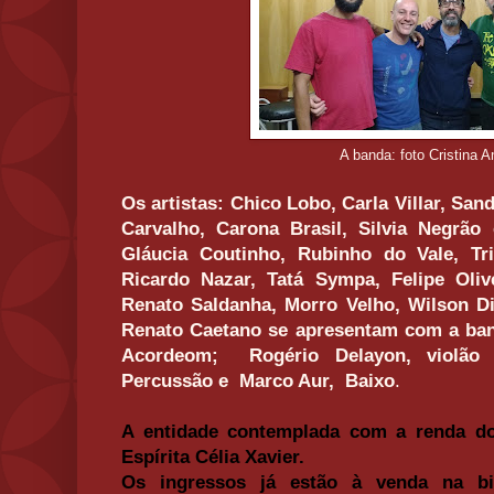
A banda: foto Cristina 
Os artistas: Chico Lobo, Carla Villar, Sa
Carvalho, Carona Brasil, Silvia Negrão
Gláucia Coutinho, Rubinho do Vale, Tri
Ricardo Nazar, Tatá Sympa, Felipe Oliv
Renato Saldanha, Morro Velho, Wilson Di
Renato Caetano se apresentam com a ba
Acordeom; Rogério Delayon, violão 
Percussão e Marco Aur, Baixo
.
A entidade contemplada com a renda do
Espírita Célia Xavier.
Os ingressos já estão à venda na b