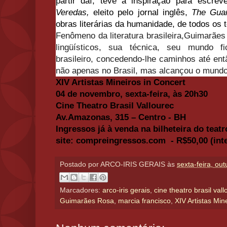
partir daí, teve a inspiração para escr
Veredas,
eleito pelo jornal inglês,
The Guar
obras literárias da humanidade, de todos os
Fenômeno da literatura brasileira,Guimarãe
lingüísticos, sua técnica, seu mundo f
brasileiro, concedendo-lhe caminhos até ent
não apenas no Brasil, mas alcançou o mundo
XIV Artistas Mineiros in Concert
04 de novembro, sexta-feira, às 20h30
Cine Theatro Brasil Vallourec
Av.Amazonas, 315 – Centro - BH
Ingressos já à venda na bilheteira do teat
site:
compreingressos.com
- R
$50,00 (int
Postado por
ARCO-IRIS GERAIS
às
sexta-feira, ou
Marcadores:
arco-iris gerais
,
cine theatro brasil val
Guimarães Rosa
,
marcia francisco
,
XIV Artistas Min