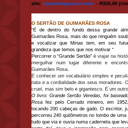
site:
compreingressos.com
- R$50,00 (inte
O SERTÃO DE GUIMARÃES ROSA
“É de dentro do fundo dessa grande alm
Guimarães Rosa, mais do que ninguém soube
e vocalizar que Minas tem, em seu fut
grandeza que temos que nos motivar “
Percorrer o “Grande Sertão”
é viajar na histó
mergulhar num lugar diferente e encont
Guimarães Rosa.
É conhecer um vocabulário simples e peculi
nata e a cordialidade dos seus moradores. O
cruel, mas sim belo e gigantesco. É um outr
O livro: Grande Sertão Veredas, foi base
Rosa
fez pelo Cerrado mineiro, em 195
tocando 200 cabeças de gado. O escritor, j
percorreu 240 quilômetros no lombo de uma 
tudo que via e ouvia numa caderneta que le