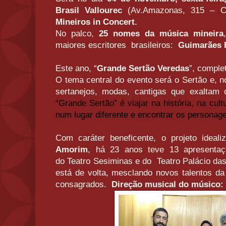
Brasil Vallourec
(Av.Amazonas, 315 – C
Mineiros in Concert.
No palco,
25 nomes da música mineira
maiores escritores brasileiros:
Guimarães 
Este ano, “
Grande Sertão Veredas
”, comple
O tema central do evento será o
Sertão e, 
sertanejos, modas, cantigas que exaltam 
“Grande Sertão” é viajar na história, na cult
num lugar diferente e encontrar os persona
Com caráter beneficente, o projeto ideal
Amorim
, há 23 anos teve 13 apresentaçõ
do Teatro Sesiminas e do Teatro Palácio da
está de volta, mesclando novos talentos d
consagrados.
Direção musical do músico: