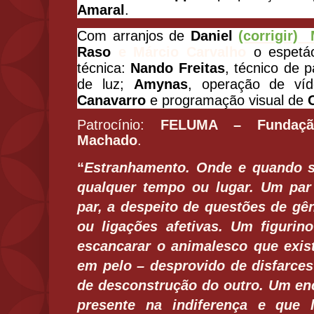
Amaral
.
Com arranjos de
Daniel
(corrigir)
Raso
e Márcio Carvalho
o espetác
técnica:
Nando Freitas
, técnico de 
de luz;
Amynas
, operação de víd
Canavarro
e programação visual de
Patrocínio:
FELUMA – Fundaçã
Machado
.
“
Estranhamento. Onde e quando s
qualquer tempo ou lugar. Um par
par, a despeito de questões de gên
ou ligações afetivas. Um figurin
escancarar o animalesco que exi
em pelo – desprovido de disfarces
de desconstrução do outro. Um enc
presente na indiferença e que 