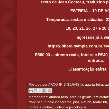
texto de Jean Cocteau, traduzido po
ESTREIA – 19 DE 
Temporada: sextas e sábados, 2
19, 20, 21, 26, 27 e 28
Ingressos já à ve
https://bileto.sympla.com.br/ev
R$80,00 – oitenta reais, inteira e R$40
entrada.
Classificação etária:
Postado por
ARCO-IRIS GERAIS
às
quarta-feira, a
Marcadores:
andrea raso
,
arcoiris gerais
,
em cartaz
francisco
,
o belo indiferente
,
piaf
,
piaf bh
,
teatro bh
,
contra a mulher
,
violencia psicologica