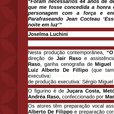
“Foram necessários 44 anos de de
que me fosse concedida a honra e
personagem com a força e ent
Parafraseando Jean Cocteau ‘Es
noite em luz’”
J
oselma Luchini
Nesta produção contemporânea,
“O
direção de
Jair Raso
e assistênc
Raso
, ganha cenografia de
Miguel 
Luiz Alberto De Fillipo
(que ta
executiva
).
Produção: Grupo Faos
de produção executiva: Sérgio Miguel
O figurino é de
Juçara Costa, Met
Andréa Raso,
confeccionado por
Mar
Os atores têm preparação vocal as
Alberto De Filippo
e preparação cor