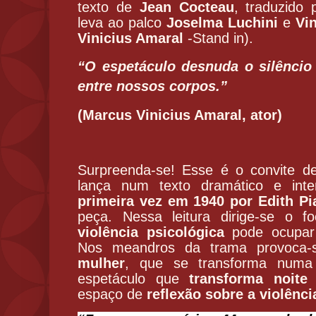
texto de
Jean Cocteau
, traduzido
leva ao palco
Joselma Luchini
e
Vi
Vinicius Amaral
-Stand in).
“O espetáculo desnuda o silêncio 
entre nossos corpos.”
(Marcus Vinicius Amaral, ator)
Surpreenda-se! Esse é o convite d
lança num texto dramático e int
primeira vez em 1940 por Edith Pi
peça. Nessa leitura dirige-se o 
violência psicológica
pode ocupar
Nos meandros da trama provoca
mulher
, que se transforma numa
espetáculo que
transforma noite
espaço de
reflexão sobre a violênci