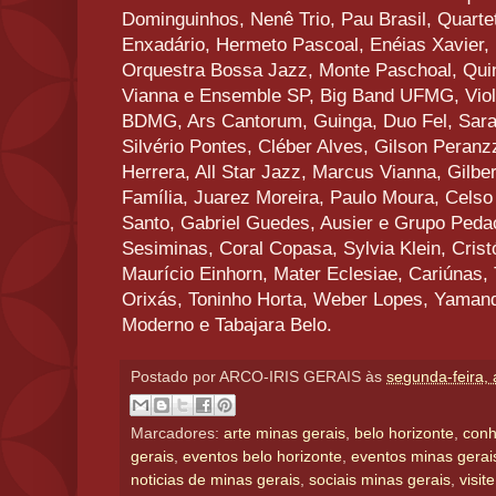
Dominguinhos, Nenê Trio, Pau Brasil, Quarte
Enxadário, Hermeto Pascoal, Enéias Xavier,
Orquestra Bossa Jazz, Monte Paschoal, Quint
Vianna e Ensemble SP, Big Band UFMG, Violõ
BDMG, Ars Cantorum, Guinga, Duo Fel, Sarau
Silvério Pontes, Cléber Alves, Gilson Peranz
Herrera, All Star Jazz, Marcus Vianna, Gilbe
Família, Juarez Moreira, Paulo Moura, Celso 
Santo, Gabriel Guedes, Ausier e Grupo Peda
Sesiminas, Coral Copasa, Sylvia Klein, Cris
Maurício Einhorn, Mater Eclesiae, Cariúnas, 
Orixás, Toninho Horta, Weber Lopes, Yamand
Moderno e Tabajara Belo.
Postado por
ARCO-IRIS GERAIS
às
segunda-feira, 
Marcadores:
arte minas gerais
,
belo horizonte
,
conh
gerais
,
eventos belo horizonte
,
eventos minas gerai
noticias de minas gerais
,
sociais minas gerais
,
visit