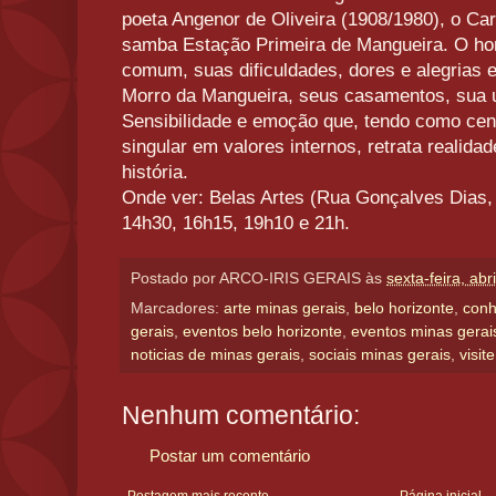
poeta Angenor de Oliveira (1908/1980), o Car
samba Estação Primeira de Mangueira. O ho
comum, suas dificuldades, dores e alegrias e
Morro da Mangueira, seus casamentos, sua 
Sensibilidade e emoção que, tendo como cen
singular em valores internos, retrata realida
história.
Onde ver: Belas Artes (Rua Gonçalves Dias,
14h30, 16h15, 19h10 e 21h.
Postado por
ARCO-IRIS GERAIS
às
sexta-feira, abr
Marcadores:
arte minas gerais
,
belo horizonte
,
conh
gerais
,
eventos belo horizonte
,
eventos minas gerai
noticias de minas gerais
,
sociais minas gerais
,
visit
Nenhum comentário:
Postar um comentário
Postagem mais recente
Página inicial