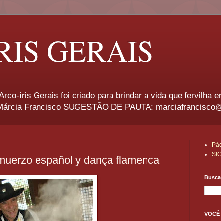
RIS GERAIS
rco-íris Gerais foi criado para brindar a vida que fervilha 
rcia Francisco SUGESTÃO DE PAUTA: marciafrancisco
Pág
SI
uerzo español y dança flamenca
Busca 
VOCÊ 