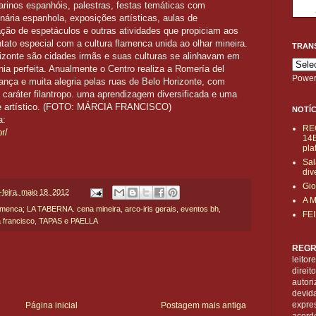
arinos espanhóis, palestras, festas temáticas com
nária espanhola, exposições artísticas, aulas de
ão de espetáculos e outras atividades que propiciam aos
ato especial com a cultura flamenca unida ao olhar mineira.
TRAN
izonte são cidades irmãs e suas culturas se alinhavam em
nia perfeita. Anualmente o Centro realiza a Romería del
Power
nça e muita alegria pelas ruas de Belo Horizonte, com
m caráter filantropo. uma aprendizagem diversificada e uma
l e artístico. (FOTO: MÁRCIA FRANCISCO)
NOTÍC
a:
RE
r/
14B
pla
Sal
div
Gio
-feira, maio 18, 2012
A 
lamenca; LA TABERNA. cena mineira
,
arco-iris gerais
,
eventos bh
,
FE
 francisco
,
TAPAS e PAELLA
REGR
leitor
direi
autori
devid
expre
Página inicial
Postagem mais antiga