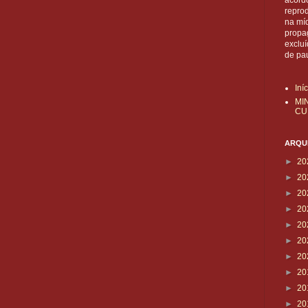
acordo
reprod
na mí
propa
exclu
de pa
Iní
MI
CU
ARQUI
►
20
►
20
►
20
►
20
►
20
►
20
►
20
►
20
►
20
►
20