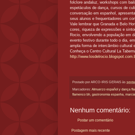
folclore andaluz, workshops com bail
espetáculos de dança, cursos de culi
conversação em espanhol, apresentaç
seus alunos e frequentadores um cont
Vale lembrar que Granada e Belo Hor
cores, riqueza de expressões e sinto
Rocio, envolvendo a população em da
evento festivo durante todo o dia, e
ampla forma de intercâmbio cultura
Conheça o Centro Cultural La Tabern
http://www.losdelrocio.blogspot.com.b
Postado por
ARCO-IRIS GERAIS
às
sexta
Marcadores:
Almuerzo español y dança f
flamenco bh
,
gastronomia espanha
,
marcia
Nenhum comentário:
Postar um comentário
Postagem mais recente