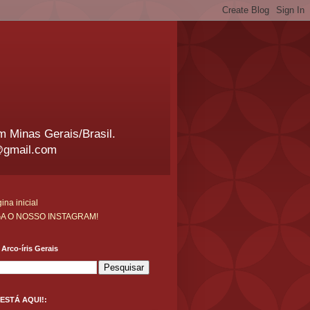
em Minas Gerais/Brasil.
@gmail.com
ina inicial
GA O NOSSO INSTAGRAM!
Arco-íris Gerais
ESTÁ AQUI!: