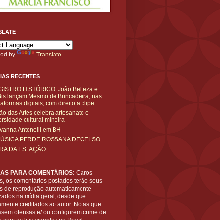
SLATE
ed by
Translate
IAS RECENTES
GISTRO HISTÓRICO: João Belleza e
is lançam Mesmo de Brincadeira, nas
taformas digitais, com direito a clipe
ão das Artes celebra artesanato e
ersidade cultural mineira
vanna Antonelli em BH
MÚSICA PERDE ROSSANA DECELSO
IRA DA ESTAÇÃO
AS PARA COMENTÁRIOS:
Caros
es, os comentários postados terão seus
tos de reprodução automaticamente
zados na mídia geral, desde que
amente creditados ao autor. Notas que
ssem ofensas e/ ou configurem crime de