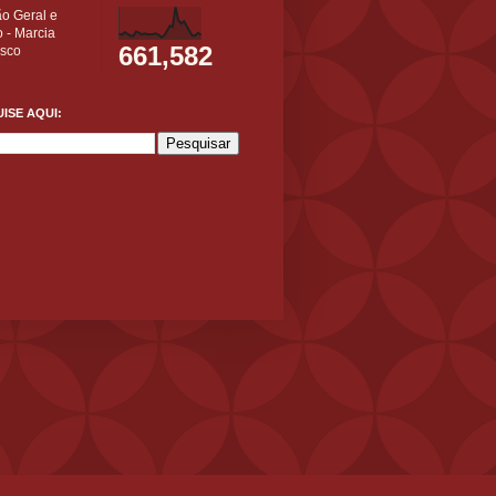
ão Geral e
 - Marcia
661,582
isco
ISE AQUI: