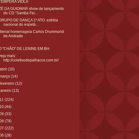
TEMPERA VIOLA
ZÉ DA GUIOMAR show de lançamento
do CD “Samba Fei...
GRUPO DE DANÇA 1º ATO: estréia
nacional do espetá...
Bienal homenageia Carlos Drummond
de Andrade
O "CHÃO" DE LENINE EM BH
veja mais:
http://coletivodepalhacos.com.br/
abril
(16)
março
(14)
fevereiro
(12)
janeiro
(13)
11
(224)
10
(44)
09
(33)
08
(79)
07
(222)
06
(28)