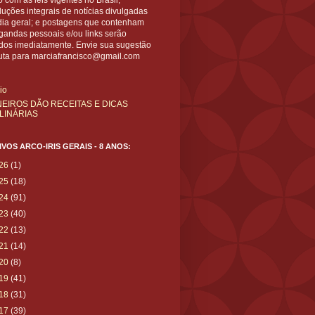
 com as leis vigentes no Brasil;
uções integrais de notícias divulgadas
dia geral; e postagens que contenham
gandas pessoais e/ou links serão
ídos imediatamente. Envie sua sugestão
uta para marciafrancisco@gmail.com
cio
NEIROS DÃO RECEITAS E DICAS
LINÁRIAS
VOS ARCO-IRIS GERAIS - 8 ANOS:
26
(1)
25
(18)
24
(91)
23
(40)
22
(13)
21
(14)
20
(8)
19
(41)
18
(31)
17
(39)