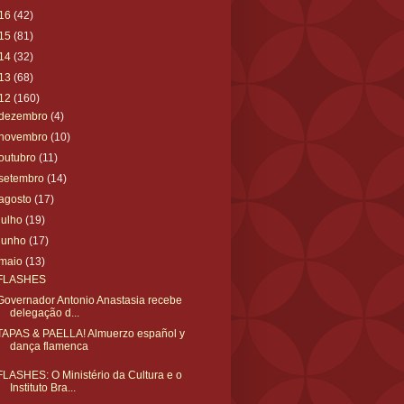
16
(42)
15
(81)
14
(32)
13
(68)
12
(160)
dezembro
(4)
novembro
(10)
outubro
(11)
setembro
(14)
agosto
(17)
julho
(19)
junho
(17)
maio
(13)
FLASHES
Governador Antonio Anastasia recebe
delegação d...
TAPAS & PAELLA! Almuerzo español y
dança flamenca
FLASHES: O Ministério da Cultura e o
Instituto Bra...