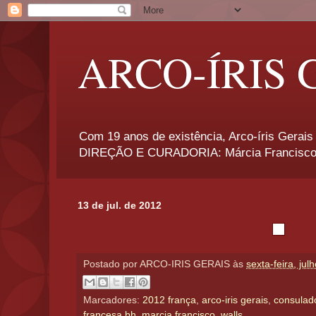
ARCO-ÍRIS 
Com 19 anos de existência, Arco-íris Gerais 
DIREÇÃO E CURADORIA: Márcia Francisco
13 de jul. de 2012
Postado por
ARCO-IRIS GERAIS
às
sexta-feira, jul
Marcadores:
2012 frança
,
arco-iris gerais
,
consulad
francesa bh
,
marcia francisco
,
walls