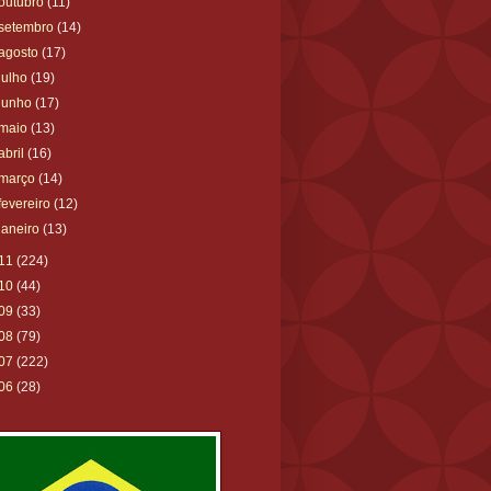
outubro
(11)
setembro
(14)
agosto
(17)
julho
(19)
junho
(17)
maio
(13)
abril
(16)
março
(14)
fevereiro
(12)
janeiro
(13)
11
(224)
10
(44)
09
(33)
08
(79)
07
(222)
06
(28)