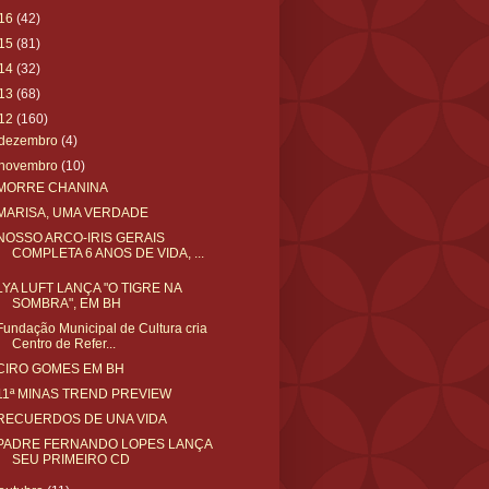
16
(42)
15
(81)
14
(32)
13
(68)
12
(160)
dezembro
(4)
novembro
(10)
MORRE CHANINA
MARISA, UMA VERDADE
NOSSO ARCO-IRIS GERAIS
COMPLETA 6 ANOS DE VIDA, ...
LYA LUFT LANÇA "O TIGRE NA
SOMBRA", EM BH
Fundação Municipal de Cultura cria
Centro de Refer...
CIRO GOMES EM BH
11ª MINAS TREND PREVIEW
RECUERDOS DE UNA VIDA
PADRE FERNANDO LOPES LANÇA
SEU PRIMEIRO CD