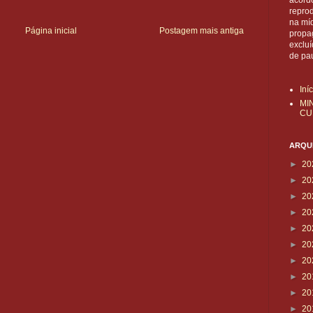
acordo
reprod
na mí
Página inicial
Postagem mais antiga
propa
exclu
de pa
Iní
MI
CU
ARQUI
►
20
►
20
►
20
►
20
►
20
►
20
►
20
►
20
►
20
►
20