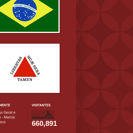
IENTE
VISITANTES
ão Geral e
 - Marcia
660,891
isco