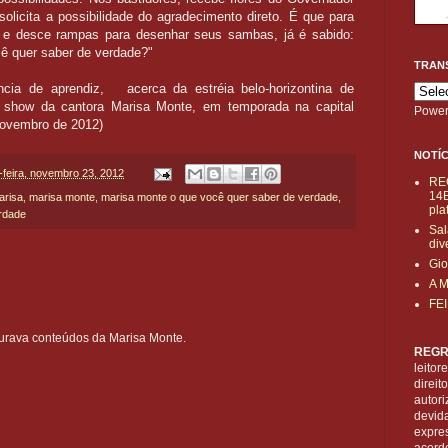
olicita a possibilidade do agradecimento direto. É que para
 e desce rampas para desenhar seus sambas, já é sabido:
ocê quer saber de verdade?"
TRAN
ncia de aprendiz, acerca da estréia belo-horizontina de
 show da cantora Marisa Monte, em temporada na capital
Power
 novembro de 2012)
NOTÍC
-feira, novembro 23, 2012
RE
14B
arisa
,
marisa monte
,
marisa monte o que você quer saber de verdade
,
pla
rdade
Sal
div
Gio
A 
FE
urava conteúdos da Marisa Monte.
REGR
leitor
direi
autori
devid
expre