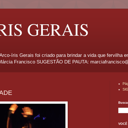
RIS GERAIS
rco-íris Gerais foi criado para brindar a vida que fervilha 
rcia Francisco SUGESTÃO DE PAUTA: marciafrancisco
Pág
SI
DADE
Busca 
VOCÊ 