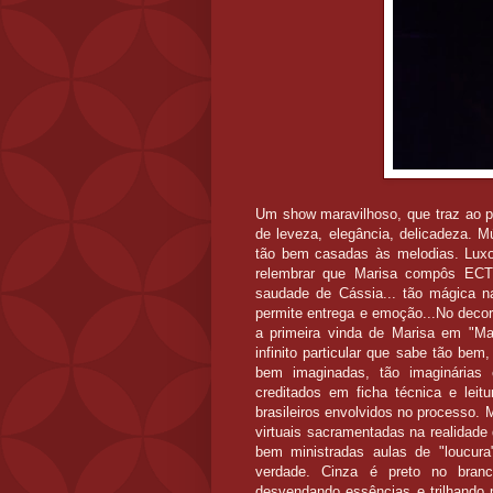
Um show maravilhoso, que traz ao p
de leveza, elegância, delicadeza. 
tão bem casadas às melodias. Luxo
relembrar que Marisa compôs ECT
saudade de Cássia... tão mágica n
permite entrega e emoção...No decor
a primeira vinda de Marisa em "Mai
infinito particular que sabe tão be
bem imaginadas, tão imaginárias 
creditados em ficha técnica e leitu
brasileiros envolvidos no processo. 
virtuais sacramentadas na realidade
bem ministradas aulas de "loucura"
verdade. Cinza é preto no bran
desvendando essências e trilhando p