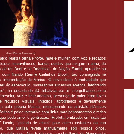
(foto Márcia Francisco)
alco Marisa terna e forte, mãe e mulher, com voz e recados
Músicos maravilhosos, banda, cordas que rasgam a alma, de
 de ter Dadi e os "meninos" do Nação Zumbi, aprender ou
 com Nando Reis e Carlinhos Brown, tão consagrada na
a interpretação de Marisa. O novo disco é maturidade que
rer do espetáculo, passear por sucessos eternos, lembrando
s", na década de 80, tribalizar por aí, mergulhando neste
m, mesclar, voz e instrumentos, presença de palco com luzes
e recursos visuais, íntegros, apropriados e devidamente
ra pela própria Marisa, mencionando os artistals plásticos
Marisa é palco interativo com links para pensamentos e redes
 que pede amor e gentilezas...Profeta lembrado, em suas tão
 lúcida, "pintada de cinza" pour outros distantes da sua
co, que Marisa revela manualmente sob nossos olhos,
ossibilidades. Nos bastidores, recebe flores do Governador