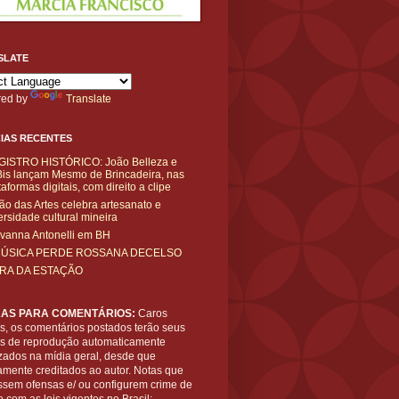
SLATE
ed by
Translate
IAS RECENTES
GISTRO HISTÓRICO: João Belleza e
is lançam Mesmo de Brincadeira, nas
taformas digitais, com direito a clipe
ão das Artes celebra artesanato e
ersidade cultural mineira
vanna Antonelli em BH
MÚSICA PERDE ROSSANA DECELSO
IRA DA ESTAÇÃO
AS PARA COMENTÁRIOS:
Caros
es, os comentários postados terão seus
tos de reprodução automaticamente
zados na mídia geral, desde que
amente creditados ao autor. Notas que
ssem ofensas e/ ou configurem crime de