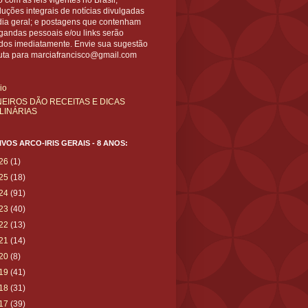
 com as leis vigentes no Brasil;
uções integrais de notícias divulgadas
dia geral; e postagens que contenham
gandas pessoais e/ou links serão
ídos imediatamente. Envie sua sugestão
uta para marciafrancisco@gmail.com
cio
NEIROS DÃO RECEITAS E DICAS
LINÁRIAS
VOS ARCO-IRIS GERAIS - 8 ANOS:
26
(1)
25
(18)
24
(91)
23
(40)
22
(13)
21
(14)
20
(8)
19
(41)
18
(31)
17
(39)