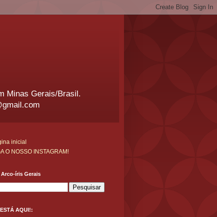
em Minas Gerais/Brasil.
@gmail.com
ina inicial
GA O NOSSO INSTAGRAM!
Arco-íris Gerais
ESTÁ AQUI!: