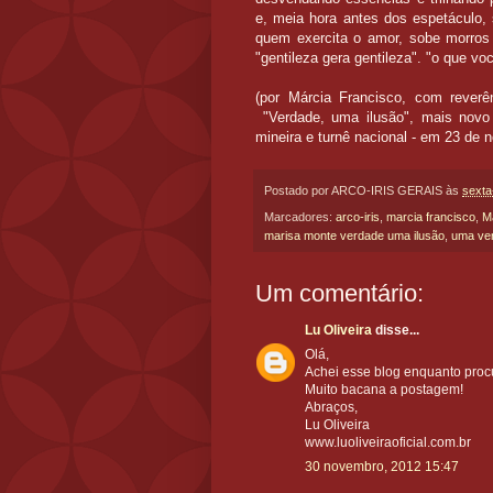
e, meia hora antes dos espetáculo, s
quem exercita o amor, sobe morros
"gentileza gera gentileza". "o que v
(por Márcia Francisco, com reverê
"Verdade, uma ilusão", mais novo
mineira e turnê nacional - em 23 de
Postado por
ARCO-IRIS GERAIS
às
sexta
Marcadores:
arco-iris
,
marcia francisco
,
M
marisa monte verdade uma ilusão
,
uma ve
Um comentário:
Lu Oliveira
disse...
Olá,
Achei esse blog enquanto proc
Muito bacana a postagem!
Abraços,
Lu Oliveira
www.luoliveiraoficial.com.br
30 novembro, 2012 15:47