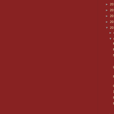
►
20
►
20
►
20
►
20
▼
20
►
▼