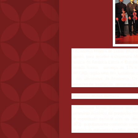
A Academia Mineira de Letras (Rua d
agosto, para receber a Orquestra Mi
música da América Latina e Europa,
entrada franca, começa às 17h e
AMICAD, orgão sem fins lucrativos c
e das atividades da Academia. Os 
processo de ampliação, preservação 
Orquestra Minas Barroca
A Orquestra Minas Barroca tem por 
patrimônio histórico da produção mu
de espetáculo musical com as obr
1972), popularmente conhecido como
de músicas europeias tocadas em Mi