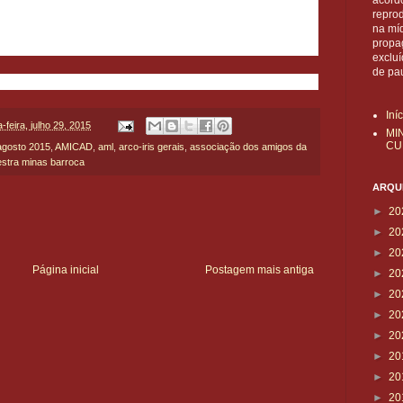
acordo
reprod
na mí
propa
exclu
de pa
Iní
-feira, julho 29, 2015
MI
CU
agosto 2015
,
AMICAD
,
aml
,
arco-iris gerais
,
associação dos amigos da
estra minas barroca
ARQUI
►
20
►
20
►
20
Página inicial
Postagem mais antiga
►
20
►
20
►
20
►
20
►
20
►
20
►
20