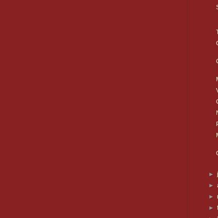
►
►
►
►