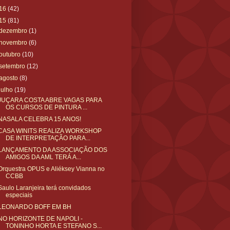
16
(42)
15
(81)
dezembro
(1)
novembro
(6)
outubro
(10)
setembro
(12)
agosto
(8)
julho
(19)
JUÇARA COSTA ABRE VAGAS PARA
OS CURSOS DE PINTURA ...
NASALA CELEBRA 15 ANOS!
CASA WINITS REALIZA WORKSHOP
DE INTERPRETAÇÃO PARA...
LANÇAMENTO DA ASSOCIAÇÃO DOS
AMIGOS DA AML TERÁ A...
Orquestra OPUS e Aliéksey Vianna no
CCBB
Saulo Laranjeira terá convidados
especiais
LEONARDO BOFF EM BH
NO HORIZONTE DE NAPOLI -
TONINHO HORTA E STEFANO S...