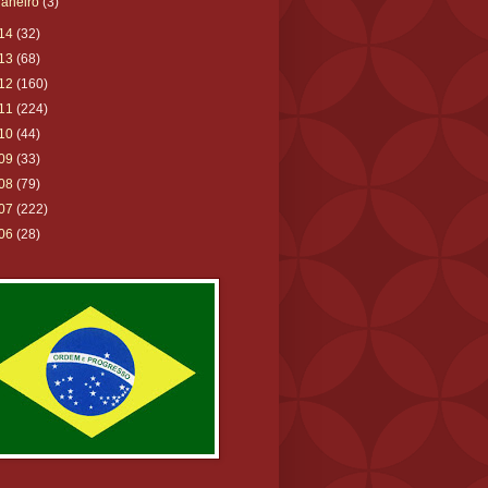
janeiro
(3)
14
(32)
13
(68)
12
(160)
11
(224)
10
(44)
09
(33)
08
(79)
07
(222)
06
(28)