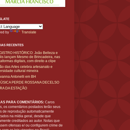
SLATE
ed by
Translate
IAS RECENTES
GISTRO HISTÓRICO: João Belleza e
is lançam Mesmo de Brincadeira, nas
taformas digitais, com direito a clipe
ão das Artes celebra artesanato e
ersidade cultural mineira
vanna Antonelli em BH
MÚSICA PERDE ROSSANA DECELSO
IRA DA ESTAÇÃO
AS PARA COMENTÁRIOS:
Caros
es, os comentários postados terão seus
tos de reprodução automaticamente
zados na mídia geral, desde que
amente creditados ao autor. Notas que
ssem ofensas e/ ou configurem crime de