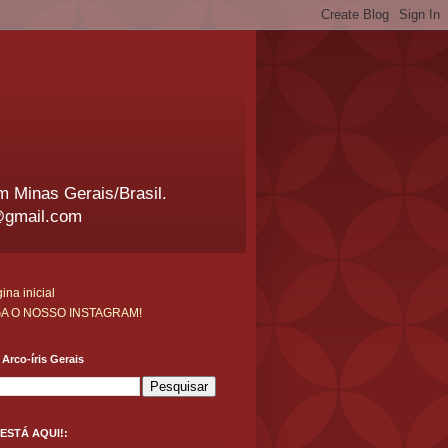
em Minas Gerais/Brasil.
@gmail.com
ina inicial
GA O NOSSO INSTAGRAM!
Arco-íris Gerais
ESTÁ AQUI!: