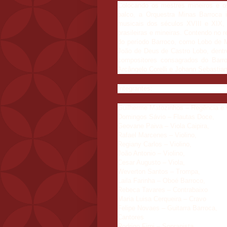
Colocando os mestres mineiros e o
palco, a Orquestra Minas Barroca i
musicais dos séculos XVIII e XIX,
brasileiras e mineiras. Contendo no 
do período Barroco, como Lobo de M
João de Deus de Castro Lobo, dentr
compositores consagrados do Barro
Arcângelo Corelli e Johann Sebastia
Integrantes:
Guilherme Matozinhos – Regência e 
Domingos Sávio – Flautas Doce,
Geovane Paiva – Viola Caipira,
Rafael Marcenes – Violino,
Regiany Carlos – Violino,
João Antonio – Violino,
Cesar Augusto – Viola,
Weverton Santos – Trompa,
Laila Farinha – Oboé Barroco,
Rebeca Tavares – Contrabaixo
Maria Luisa Cerqueira – Cravo
Felipe Novaes – Guitarra Barroca,
Cantores
Rodrigo Firpi – Sopranista,