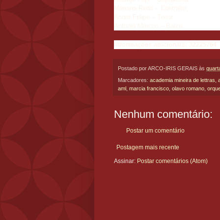
Mariana Redd – Contralto,
André Felipe – Tenor,
Antonio Marcos – Baixo
Informações adicionais: 32225764
Postado por
ARCO-IRIS GERAIS
às
quarta
Marcadores:
academia mineira de lettras
,
aml
,
marcia francisco
,
olavo romano
,
orqu
Nenhum comentário:
Postar um comentário
Postagem mais recente
Assinar:
Postar comentários (Atom)