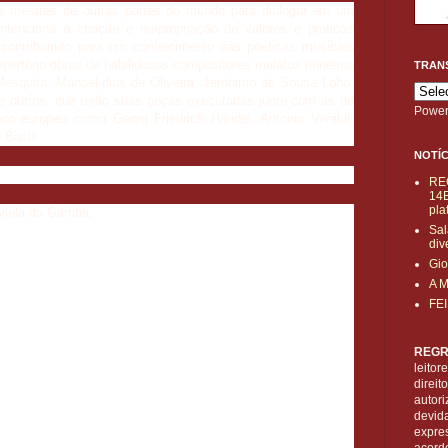
s mestres de outras partes do mundo para dialogar em um
ntenciona a criação e reapropriação de valores e práticas
 contribuindo para um conhecimento das poéticas musicais
repertório obras de habilidosos compositores mulatos mineiros
TRAN
esquita, Manoel dias de Oliveira, Jerônimo de Sousa Lobo,
e outros, que terão suas peças executadas junto com as de
Power
co europeu como Georg Friedrich Händel, Antonio Vivaldi,
n Bach.
NOTÍC
RE
14B
pla
viola da Gamba,
Sal
div
Gio
A 
FE
REGR
leitor
direi
autori
devid
expre