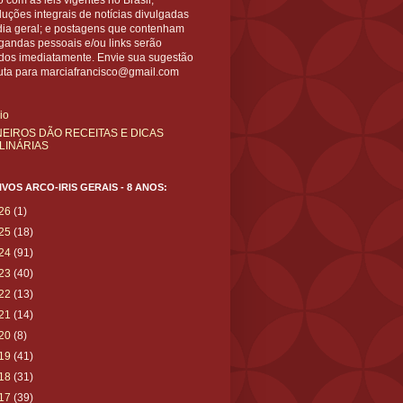
 com as leis vigentes no Brasil;
uções integrais de notícias divulgadas
dia geral; e postagens que contenham
gandas pessoais e/ou links serão
ídos imediatamente. Envie sua sugestão
uta para marciafrancisco@gmail.com
cio
NEIROS DÃO RECEITAS E DICAS
LINÁRIAS
VOS ARCO-IRIS GERAIS - 8 ANOS:
26
(1)
25
(18)
24
(91)
23
(40)
22
(13)
21
(14)
20
(8)
19
(41)
18
(31)
17
(39)