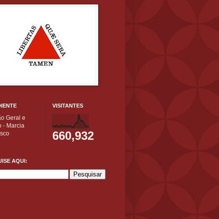
IENTE
VISITANTES
ão Geral e
 - Marcia
660,932
isco
ISE AQUI: