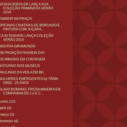
SASKIA DOEHLER LANÇA SUA
COLEÇÃO PRIMAVERA VERÃO
2016
TAMBOR NA PRAÇA!
OFICINAS CRIATIVAS DE BORDADO E
PINTURA COM JUÇARA...
CAJO FASHION LANÇA COLEÇÃO
VERÃO 2016
MOSTRA GIRAMUNDO
VIII PROAÇÃO FASHION DAY
OS MINIONS EM CONTAGEM
NOTURNO NOS MUSEUS
PAULINHO DA VIOLA EM BH
MULHERES EMERGENTES by TÂNIA
DINIZ - 25 ANOS
OLAVO ROMANO, PROSA MINEIRA EM
COMPANHIA DE LU E C...
junho
(12)
abril
(4)
março
(2)
fevereiro
(4)