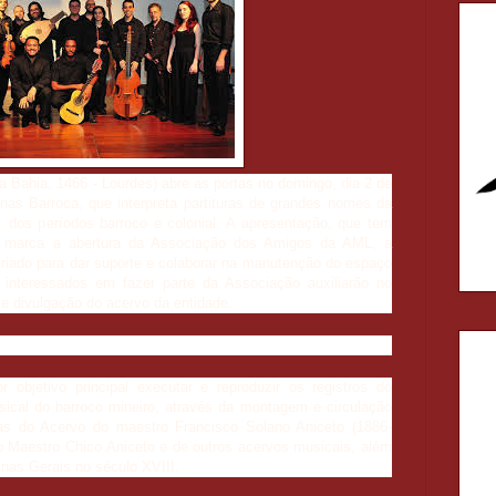
a Bahia, 1466 - Lourdes
) abre as portas no domingo, dia 2 de
nas Barroca, que interpreta partituras de grandes nomes da
 dos períodos barroco e colonial. A apresentação, que tem
 marca a abertura da Associação dos Amigos da AML, a
riado para dar suporte e colaborar na manutenção do espaço
interessados em fazer parte da Associação auxiliarão no
e divulgação do acervo da entidade.
objetivo principal executar e reproduzir os registros do
sical do barroco mineiro, através da montagem e circulação
as do Acervo do maestro Francisco Solano Aniceto (1886-
 Maestro Chico Aniceto e de outros acervos musicais, além
nas Gerais no século XVIII.