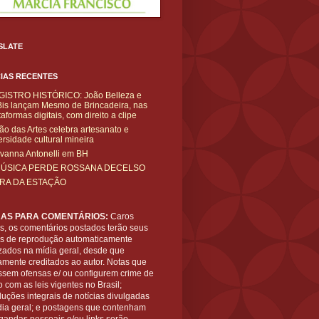
SLATE
IAS RECENTES
GISTRO HISTÓRICO: João Belleza e
is lançam Mesmo de Brincadeira, nas
taformas digitais, com direito a clipe
ão das Artes celebra artesanato e
ersidade cultural mineira
vanna Antonelli em BH
MÚSICA PERDE ROSSANA DECELSO
IRA DA ESTAÇÃO
AS PARA COMENTÁRIOS:
Caros
es, os comentários postados terão seus
tos de reprodução automaticamente
zados na mídia geral, desde que
amente creditados ao autor. Notas que
ssem ofensas e/ ou configurem crime de
 com as leis vigentes no Brasil;
uções integrais de notícias divulgadas
dia geral; e postagens que contenham