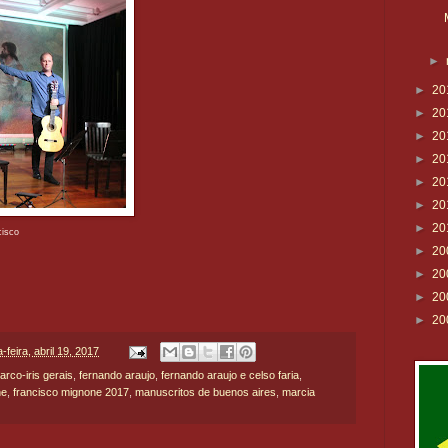
►
►
20
►
20
►
20
►
20
►
20
►
20
►
20
cisco
►
20
►
20
►
20
►
20
-feira, abril 19, 2017
arco-iris gerais
,
fernando araujo
,
fernando araujo e celso faria
,
ne
,
francisco mignone 2017
,
manuscritos de buenos aires
,
marcia