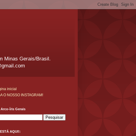
em Minas Gerais/Brasil.
@gmail.com
ina inicial
GA O NOSSO INSTAGRAM!
Arco-íris Gerais
ESTÁ AQUI!: