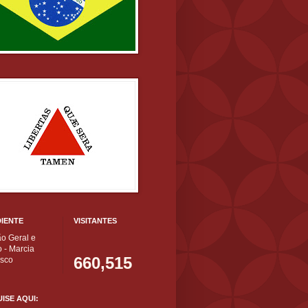
IENTE
VISITANTES
ão Geral e
 - Marcia
660,515
isco
ISE AQUI: