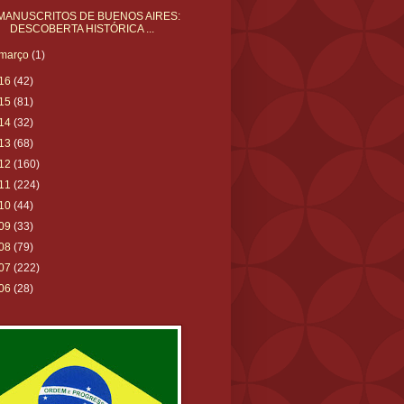
MANUSCRITOS DE BUENOS AIRES:
DESCOBERTA HISTÓRICA ...
março
(1)
16
(42)
15
(81)
14
(32)
13
(68)
12
(160)
11
(224)
10
(44)
09
(33)
08
(79)
07
(222)
06
(28)