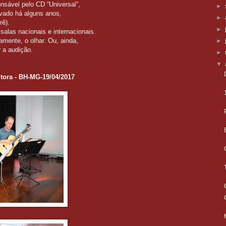
nsável pelo CD “Universal”,
►
avado há alguns anos,
►
rê).
►
 salas nacionais e internacionais.
tamente, o olhar. Ou, ainda,
►
r a audição.
►
▼
itora - BH-MG-19/04/2017