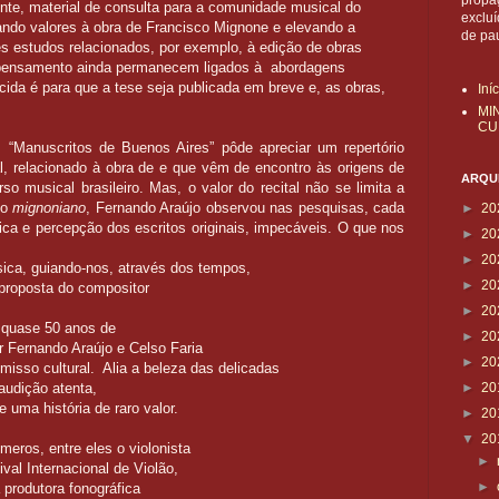
propa
nte, material de consulta para a comunidade musical do
exclu
ndo valores à obra de Francisco Mignone e elevando a
de pa
es estudos relacionados, por exemplo, à edição de obras
 e pensamento ainda permanecem ligados à abordagens
rcida é para que a tese seja publicada em breve e, as obras,
Iní
MI
CU
 “Manuscritos de Buenos Aires” pôde apreciar um repertório
al, relacionado à obra de e que vêm de encontro às origens de
ARQUI
rso musical brasileiro. Mas, o valor do recital não se limita a
so
mignoniano
, Fernando Araújo observou nas pesquisas, cada
►
20
ca e percepção dos escritos originais,
impecáveis. O que nos
►
20
►
20
ica, guiando-nos, através dos tempos,
►
20
 proposta do compositor
►
20
m
quase 50 anos de
►
20
r Fernando Araújo e Celso Faria
►
20
misso cultural.
Alia a beleza das
delicadas
audição atenta,
►
20
uma história de raro valor.
►
20
▼
20
meros, entre eles o violonista
►
ival Internacional de Violão,
►
a produtora fonográfica