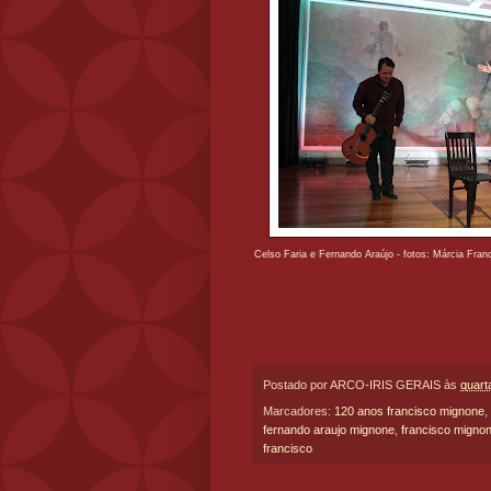
Celso Faria e Fernando Araújo - fotos: Márcia Fran
Postado por
ARCO-IRIS GERAIS
às
quarta
Marcadores:
120 anos francisco mignone
,
fernando araujo mignone
,
francisco migno
francisco