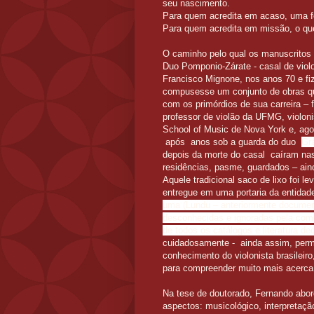
seu nascimento.
Para quem acredita em acaso, uma f
Para quem acredita em missão,
o qu
O caminho pelo qual os manuscritos
Duo Pomponio-Zárate - casal de violo
Francisco Mignone, nos anos 70 e f
compusesse um conjunto de obras qu
com os primórdios de sua carreira – 
professor de violão da UFMG, violon
School of Music de Nova York e, ag
após anos sob a guarda do duo
Gr
depois da morte do casal caíram na
residências, pasme, guardados – ain
Aquele tradicional saco de lixo foi 
entregue em uma portaria da entidad
uma (Lundu – anteriormente document
desconhecidas e ignoradas pela com
de todos os catálogos e literatura 
cuidadosamente - ainda assim, perma
conhecimento do violonista brasileir
para compreender muito mais acerca
Na tese de doutorado, Fernando abo
aspectos: musicológico, interpretaçã