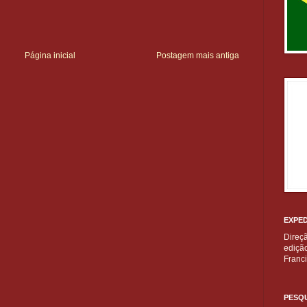
Página inicial
Postagem mais antiga
EXPED
Direç
edição
Franc
PESQU