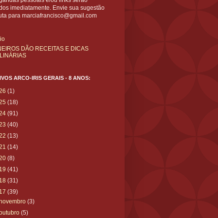
gandas pessoais e/ou links serão
ídos imediatamente. Envie sua sugestão
uta para marciafrancisco@gmail.com
cio
NEIROS DÃO RECEITAS E DICAS
LINÁRIAS
VOS ARCO-IRIS GERAIS - 8 ANOS:
26
(1)
25
(18)
24
(91)
23
(40)
22
(13)
21
(14)
20
(8)
19
(41)
18
(31)
17
(39)
novembro
(3)
outubro
(5)