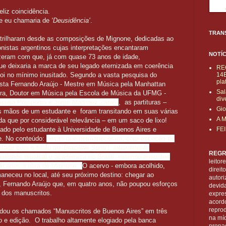
eliz
coincidência.
e eu chamaria de
‘Deusidência’
.
TRAN
 trilharam desde as composições de Mignone, dedicadas ao
nistas argentinos cujas interpretações encantaram
NOTÍC
izeram com que, já com quase 73 anos de idade,
e deixaria a marca de seu legado eternizada em coerência
RE
foi no mínimo inusitado. Segundo a vasta pesquisa do
14B
pla
ista Fernando Araújo - Mestre em Música pela Manhattan
Sal
ora, Doutor em Música pela Escola de Música da UFMG -
div
aciela Pomponio e Jorge Martínez Zárate
, as partituras –
Gio
s mãos de um estudante e foram transitando em suas várias
A 
da que por considerável relevância – em um saco de lixo!
levado pelo estudante à Universidade de Buenos Aires e
FE
e. No conteúdo:
peças que permaneceram, com exceção de
ada com o título de ‘
Brazilian Song
’), inteiramente
REGR
unidade musical e acadêmica no Brasil, estando ausentes
leitor
dedicados à obra de Mignone.
O acervo - embora acolhido,
direi
neceu no local, até seu próximo destino: chegar ao
autori
o, Fernando Araújo que, em quatro anos, não poupou esforços
devid
 dos manuscritos.
expre
acordo
reprod
rdou os chamados “Manuscritos de Buenos Aires” em três
na mí
o e edição. O trabalho altamente elogiado pela banca