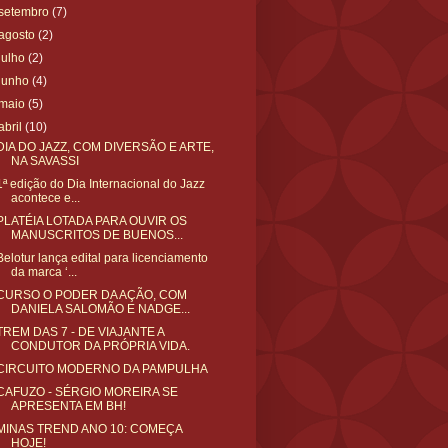
setembro
(7)
agosto
(2)
julho
(2)
junho
(4)
maio
(5)
abril
(10)
DIA DO JAZZ, COM DIVERSÃO E ARTE,
NA SAVASSI
1ª edição do Dia Internacional do Jazz
acontece e...
PLATÉIA LOTADA PARA OUVIR OS
MANUSCRITOS DE BUENOS...
Belotur lança edital para licenciamento
da marca ‘...
CURSO O PODER DA AÇÃO, COM
DANIELA SALOMÃO E NADGE...
TREM DAS 7 - DE VIAJANTE A
CONDUTOR DA PRÓPRIA VIDA.
CIRCUITO MODERNO DA PAMPULHA
CAFUZO - SÉRGIO MOREIRA SE
APRESENTA EM BH!
MINAS TREND ANO 10: COMEÇA
HOJE!