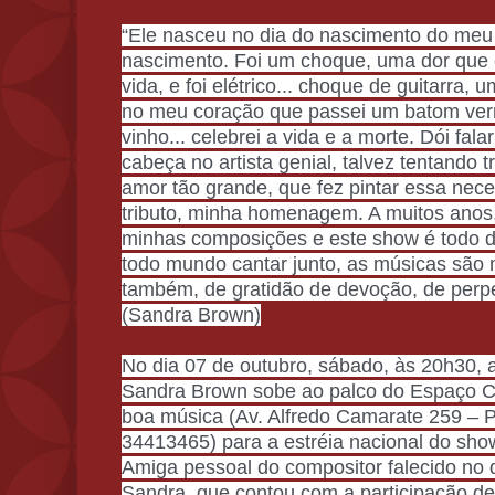
“Ele nasceu no dia do nascimento do meu
nascimento. Foi um choque, uma dor que e
vida, e foi elétrico... choque de guitarra, 
no meu coração que passei um batom ver
vinho... celebrei a vida e a morte. Dói falar
cabeça no artista genial, talvez tentando t
amor tão grande, que fez pintar essa nece
tributo, minha homenagem. A muitos ano
minhas composições e este show é todo del
todo mundo cantar junto, as músicas são 
também, de gratidão de devoção, de perpe
(Sandra Brown)
No dia 07 de outubro, sábado, às 20h30, 
Sandra Brown sobe ao palco do Espaço C
boa música (Av. Alfredo Camarate 259 –
34413465) para a estréia nacional do show
Amiga pessoal do compositor falecido no 
Sandra, que contou com a participação d