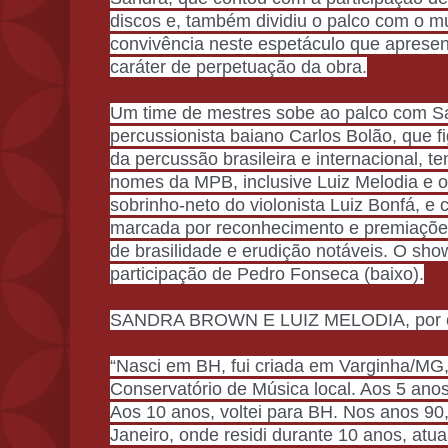
discos e, também dividiu o palco com o mú
convivência neste espetáculo que aprese
caráter de perpetuação da obra.
Um time de mestres sobe ao palco com Sa
percussionista baiano Carlos Bolão, que f
da percussão brasileira e internacional, 
nomes da MPB, inclusive Luiz Melodia e o 
sobrinho-neto do violonista Luiz Bonfá, e c
marcada por reconhecimento e premiações 
de brasilidade e erudição notáveis. O s
participação de Pedro Fonseca (baixo).
SANDRA BROWN E LUIZ MELODIA, por 
“Nasci em BH, fui criada em Varginha/MG,
Conservatório de Música local. Aos 5 ano
Aos 10 anos, voltei para BH. Nos anos 90
Janeiro, onde residi durante 10 anos, atu