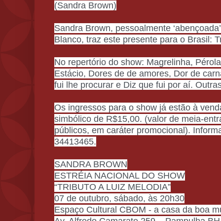
(Sandra Brown)
Sandra Brown, pessoalmente ‘abençoada’ 
Blanco, traz este presente para o Brasil: T
No repertório do show: Magrelinha, Pérola
Estácio, Dores de de amores, Dor de car
fui lhe procurar e Diz que fui por aí. Outr
Os ingressos para o show já estão à ven
simbólico de R$15,00. (valor de meia-entr
públicos, em caráter promocional). Inform
34413465.
SANDRA BROWN
ESTRÉIA NACIONAL DO SHOW
“TRIBUTO A LUIZ MELODIA”
07 de outubro, sábado, às 20h30
Espaço Cultural CBOM - a casa da boa m