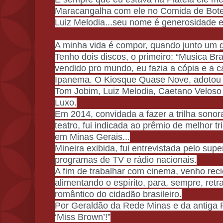
Maracangalha com ele no Comida de Bot
Luiz Melodia...seu nome é generosidade e
A minha vida é compor, quando junto um 
Tenho dois discos, o primeiro: “Musica Bra
vendido pro mundo, eu fazia a cópia e a c
Ipanema. O Kiosque Quase Nove, adotou o
Tom Jobim, Luiz Melodia, Caetano Veloso
Luxo.
Em 2014, convidada a fazer a trilha sono
teatro, fui indicada ao prêmio de melhor tr
em Minas Gerais...
Mineira exibida, fui entrevistada pelo supe
programas de TV e rádio nacionais.
A fim de trabalhar com cinema, venho rec
alimentando o espírito, para, sempre, retr
romântico do cidadão brasileiro.
Por Geraldão da Rede Minas e da antiga R
‘Miss Brown’!”