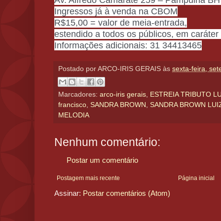
Av. Alfredo Camarate 259 – Pampulha BH
Ingressos já à venda na CBOM
R$15,00 = valor de meia-entrada,
estendido a todos os públicos, em caráter
Informações adicionais: 31 34413465
Postado por
ARCO-IRIS GERAIS
às
sexta-feira, se
Marcadores:
arco-iris gerais
,
ESTREIA TRIBUTO L
francisco
,
SANDRA BROWN
,
SANDRA BROWN LUI
MELODIA
Nenhum comentário:
Postar um comentário
Postagem mais recente
Página inicial
Assinar:
Postar comentários (Atom)