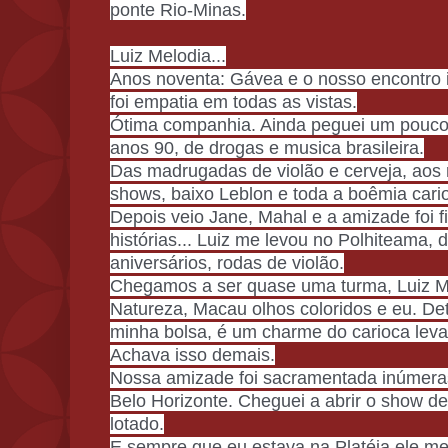
ponte Rio-Minas.
Luiz Melodia...
Anos noventa: Gávea e o nosso encontro in
foi empatia em todas as vistas.
Ótima companhia. Ainda peguei um pouco
anos 90, de drogas e musica brasileira.
Das madrugadas de violão e cerveja, aos 
shows, baixo Leblon e toda a boêmia cario
Depois veio Jane, Mahal e a amizade foi f
histórias... Luiz me levou no Polhiteama,
aniversários, rodas de violão.
Chegamos a ser quase uma turma, Luiz Me
Natureza, Macau olhos coloridos e eu. De
minha bolsa, é um charme do carioca leva
Achava isso demais.
Nossa amizade foi sacramentada inúmeras
Belo Horizonte. Cheguei a abrir o show d
lotado.
E sempre que eu estava na Platéia ele me 