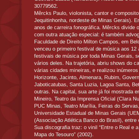
30779562.
Mêrcks Paulo, violonista, cantor e compositor
Jequitinhonha, nordeste de Minas Gerais). Em
anos de carreira fonográfica. Mêrcks divide 
com outra atuação especial: é também advog
Faculdade de Direito Milton Campos, em Bel
venceu o primeiro festival de música aos 12 
festivais de música por toda Minas Gerais, s
vários deles. Na trajetória, abriu shows do 
várias cidades mineiras, e realizou inúmero
Horizonte, Jacinto, Almenara, Rubim, Governa
Jaboticatubas, Santa Luzia, Lagoa Santa, Be
outras. Na capital, sua arte já foi mostrad
Mineiro, Teatro da Imprensa Oficial (Clara N
PUC Minas, Teatro Marília, Feiras do Servas
Universidade Estadual de Minas Gerais (U
(Associação Atlética Banco do Brasil), entre
Sua discografia traz: o vinil “Entre o Real e 
Mapa do Tesouro” (2002).