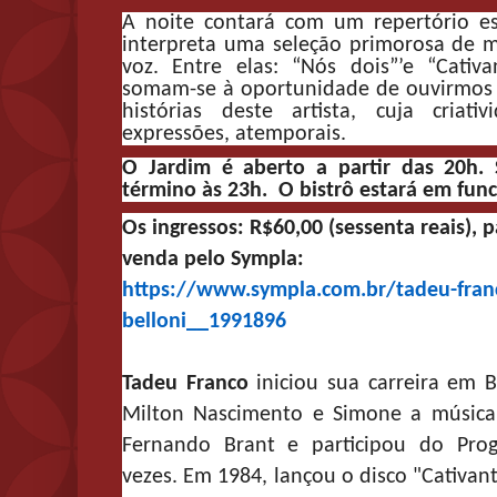
A noite contará com um repertório es
interpreta uma seleção primorosa de 
voz. Entre elas: “Nós dois”’e “Cativ
somam-se à oportunidade de ouvirmos c
histórias deste artista, cuja criat
expressões, atemporais.
O Jardim é aberto a partir das 20h.
término às 23h. O bistrô estará em fu
Os ingressos: R$60,00 (sessenta reais), 
venda pelo Sympla:
https://www.sympla.com.br/
tadeu-fran
belloni__1991896
Tadeu Franco
iniciou sua carreira em 
Milton Nascimento e Simone a músic
Fernando Brant e participou do Pro
vezes. Em 1984, lançou o disco "Cativan