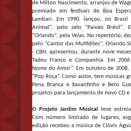
de Milton Nascimento, arranjos de Wagn
premiado em festivais de Boa Espera
Lambari. Em 1990, lançou, no Brasi
Animal", pelo selo "Paixão Brèsil"
"Orlando", pela Velas. No repertório, d
pelo "Cantor das Multidões", Orlando Si
- CBH, apresentou, durante nove mese
Tadeu Franco e Companhia. Em 2006
Nome do Amor”. Em outubro de 2008, l
“Pop Roça”. Como autor, tem músicas g
Pena Branca e Xavantinho e Beto Gu
projetos para lançamento de novo CD e
O Projeto Jardim Musical
teve estrei
Com número limitado de lugares, es
edição recebeu a música de Clóvis Agu