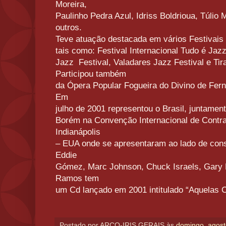
Moreira,
Paulinho Pedra Azul, Idriss Boldrioua, Túlio
outros.
Teve atuação destacada em vários Festivais
tais como: Festival Internacional Tudo é Jaz
Jazz Festival, Valadares Jazz Festival e Tir
Participou também
da Ópera Popular Fogueira do Divino de Fer
Em
julho de 2001 representou o Brasil, juntame
Borém na Convenção Internacional de Contra
Indianápolis
– EUA onde se apresentaram ao lado de co
Eddie
Gómez, Marc Johnson, Chuck Israels, Gary Ka
Ramos tem
um Cd lançado em 2001 intitulado “Aquelas 
Postado por
ARCO-IRIS GERAIS
às
domingo, agost