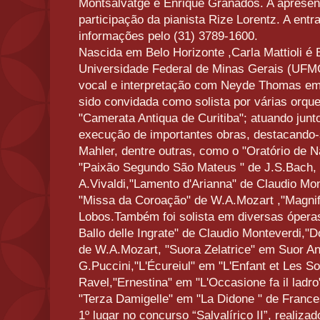
Montsalvatge e Enrique Granados. A aprese
participação da pianista Rize Lorentz. A entr
informações pelo (31) 3789-1600.
Nascida em Belo Horizonte ,Carla Mattioli é 
Universidade Federal de Minas Gerais (UFMG
vocal e interpretação com Neyde Thomas em
sido convidada como solista por várias orqu
"Camerata Antiqua de Curitiba"; atuando jun
execução de importantes obras, destacando-s
Mahler, dentre outras, como o "Oratório de N
"Paixão Segundo São Mateus " de J.S.Bach, 
A.Vivaldi,"Lamento d'Arianna" de Claudio Mon
"Missa da Coroação" de W.A.Mozart ,"Magnific
Lobos.Também foi solista em diversas óperas
Ballo delle Ingrate" de Claudio Monteverdi,"D
de W.A.Mozart, "Suora Zelatrice" em Suor An
G.Puccini,"L'Écureiul" em "L'Enfant et Les So
Ravel,"Ernestina" em "L'Occasione fa il ladr
"Terza Damigelle" em "La Didone " de France
1º lugar no concurso “Salvalírico II”, realiz