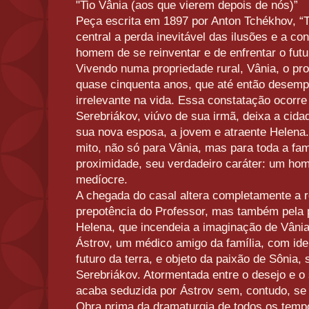
"Tio Vânia (aos que vierem depois de nós)”
Peça escrita em 1897 por Anton Tchékhov, “
central a perda inevitável das ilusões e a c
homem de se reinventar e de enfrentar o futu
Vivendo numa propriedade rural, Vânia, o pr
quase cinquenta anos, que até então desem
irrelevante na vida. Essa constatação ocorr
Serebriákov, viúvo de sua irmã, deixa a cid
sua nova esposa, a jovem e atraente Helena
mito, não só para Vânia, mas para toda a fam
proximidade, seu verdadeiro caráter: um hom
medíocre.
A chegada do casal altera completamente a r
prepotência do Professor, mas também pela 
Helena, que incendeia a imaginação de Vânia e
Ástrov, um médico amigo da família, com ide
futuro da terra, e objeto da paixão de Sônia, 
Serebriákov. Atormentada entre o desejo e o
acaba seduzida por Ástrov sem, contudo, se p
Obra prima da dramaturgia de todos os tempo