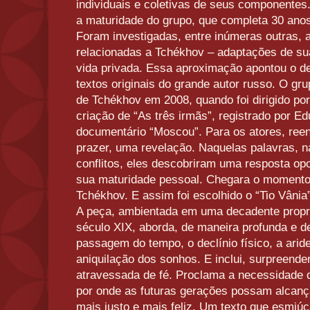
individuais e coletivas de seus componentes.
a maturidade do grupo, que completa 30 ano
Foram investigadas, entre inúmeras outras,
relacionadas a Tchékhov – adaptações de s
vida privada. Essa aproximação apontou o de
textos originais do grande autor russo. O gr
de Tchékhov em 2008, quando foi dirigido po
criação de “As três irmãs”, registrado por 
documentário “Moscou”. Para os atores, reen
prazer, uma revelação. Naquelas palavras, n
conflitos, eles descobriram uma resposta op
sua maturidade pessoal. Chegara o momento
Tchékhov. E assim foi escolhido o “Tio Vânia”
A peça, ambientada em uma decadente proprie
século XIX, aborda, de maneira profunda e de
passagem do tempo, o declínio físico, a aride
aniquilação dos sonhos. E inclui, surpree
atravessada de fé. Proclama a necessidade
por onde as futuras gerações possam alcan
mais justo e mais feliz. Um texto que esmiúç