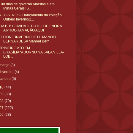
‎100 dias de governo Anastasia em
Minas Gerais! S...
REGISTROS O lançamento da coleção
Outono Inverno/2...
EM BH: COMIDA DI BUTECOCONFIRA
A PROGRAMAÇÃO AQUI
OUTONO INVERNO 2011: MANOEL
BERNARDESA Manoel Bern...
PRIMEIRO ATO EM
BRASÍLIA:‘ADORNO’NA SALA VILLA-
LOB...
março
(8)
fevereiro
(4)
janeiro
(5)
10
(44)
09
(33)
08
(79)
07
(222)
06
(28)