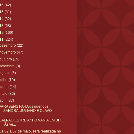
16
(42)
15
(81)
14
(32)
13
(68)
12
(160)
11
(224)
dezembro
(22)
novembro
(47)
outubro
(19)
setembro
(8)
agosto
(5)
julho
(19)
junho
(14)
maio
(36)
abril
(37)
PARABÉNS PARA os queridos
SANDRA, JULIANO E OLAVO ...
GALPÃO ESTRÉIA "TIO VÂNIA EM BH
Às vé...
De 02 a 07 de maio, será realizada no