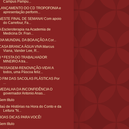
Campus Pampu...
LANÇAMENTO DO CD TROPOFONIA e
apresentação perform...
NESTE FINAL DE SEMANA! Com apoio
do Carrefour, Fa...
A Escleroterapia na Academia de
Medicina Dr. Fran...
DIA MUNDIAL DA BOA AÇÃO A Cor...
CASA BRANCA ÁGUA VIVA Marcus
Viana, Vander Lee, R...
8 ª FESTA DO TRABALHADOR
MINEIRO A tra...
PASSAGEM-RENOVAÇÃO-VIDA! A
todos, uma Páscoa feliz...
O FIM DAS SACOLAS PLÁSTICAS Por
...
MEDALHA DA INCONFIDÊNCIA O
governador Antonio Anas...
Sem título
Baú de Histórias na Hora do Conto e da
Leitura "N...
BOAS DICAS PARA VOCÊ!
Sem título