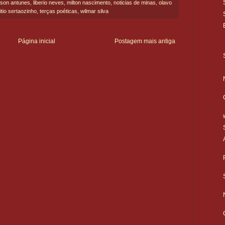
kson antunes
,
liberio neves
,
milton nascimento
,
noticias de minas
,
olavo
itio sertaozinho
,
terças poéticas
,
wilmar silva
Página inicial
Postagem mais antiga