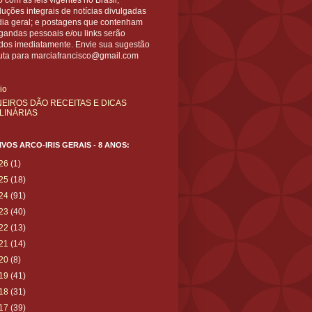
 com as leis vigentes no Brasil;
uções integrais de notícias divulgadas
dia geral; e postagens que contenham
gandas pessoais e/ou links serão
ídos imediatamente. Envie sua sugestão
uta para marciafrancisco@gmail.com
cio
NEIROS DÃO RECEITAS E DICAS
LINÁRIAS
VOS ARCO-IRIS GERAIS - 8 ANOS:
26
(1)
25
(18)
24
(91)
23
(40)
22
(13)
21
(14)
20
(8)
19
(41)
18
(31)
17
(39)