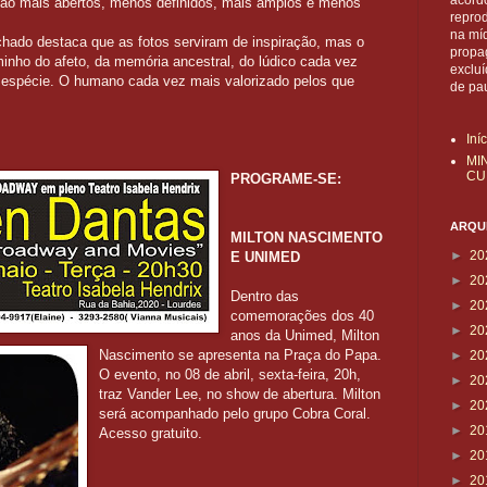
acordo
tão mais abertos, menos definidos, mais amplos e menos
reprod
na mí
chado destaca que as fotos serviram de inspiração, mas o
propa
minho do afeto, da memória ancestral, do lúdico cada vez
exclu
 espécie. O humano cada vez mais valorizado pelos que
de pa
Iní
MI
CU
PROGRAME-SE:
ARQUI
MILTON NASCIMENTO
►
20
E UNIMED
►
20
Dentro das
►
20
comemorações dos 40
►
20
anos da Unimed, Milton
Nascimento se apresenta na Praça do Papa.
►
20
O evento, no 08 de abril, sexta-feira, 20h,
►
20
traz Vander Lee, no show de abertura. Milton
►
20
será acompanhado pelo grupo Cobra Coral.
►
20
Acesso gratuito.
►
20
►
20