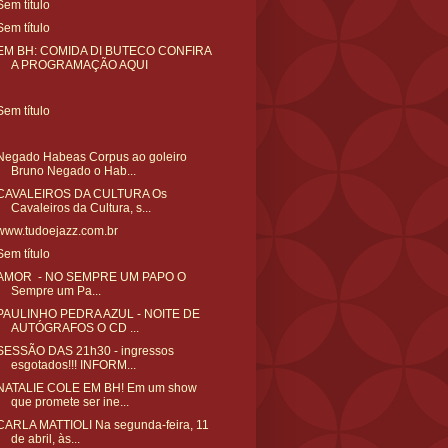
Sem título
Sem título
EM BH: COMIDA DI BUTECO CONFIRA
A PROGRAMAÇÃO AQUI
Sem título
Negado Habeas Corpus ao goleiro
Bruno Negado o Hab...
CAVALEIROS DA CULTURA Os
Cavaleiros da Cultura, s...
www.tudoejazz.com.br
Sem título
AMOR - NO SEMPRE UM PAPO O
Sempre um Pa...
PAULINHO PEDRA AZUL - NOITE DE
AUTÓGRAFOS O CD ...
SESSÃO DAS 21h30 - ingressos
esgotados!!! INFORM...
NATALIE COLE EM BH! Em um show
que promete ser ine...
CARLA MATTIOLI Na segunda-feira, 11
de abril, às...