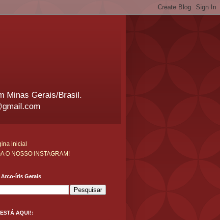
em Minas Gerais/Brasil.
@gmail.com
ina inicial
GA O NOSSO INSTAGRAM!
Arco-íris Gerais
ESTÁ AQUI!: