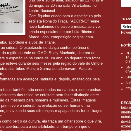
dias 09 e 10 de abril, sábado, às 21 horas e
domingo, às 20h na sala Villa-Lobos, no
Teatro Nacional.
Com figurino criado para o espetáculo pelo
TRAN
estilista Ronaldo Fraga, “ADORNO” reúne
nove bailarinos no palco e música ao vivo,
criada especialmente por Lula Ribeiro e
Power
Marco Lobo, composição original com
imba, acordeon e a voz de Titane.
NOTÍC
o ao sideral. O espetáculo de dança contemporânea é
as da região do Vale do OMO. Suely Machado, diretora do
RE
14B
para o espetáculo há cerca de um ano, ao deparar com fotos
pla
, que esteve durante seis meses pela região do vale do Omo e
Sal
ntes das tribos Mursi e Surma se adornavam. Para os
div
to,
Gio
sformadas em adereços naturais e, depois, enaltecidos pela
A 
FE
pinturas também são encontrados na natureza, como pedras
abitantes das tribos se enfeitam sem fazer distinção entre
 são os mesmos para homens e mulheres. Estas imagens
REGR
primitivo e o sideral, na evolução do ser humano, na
leitor
no, suavizando suas diferenças e apagando os fortes traços
direi
e
autori
 como berço da cultura, ela traça um olhar sobre o que virá,
devid
a e abertura para a sensibilidade, um tempo em que o
expre