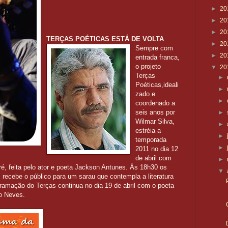
►
20
►
20
►
20
TERÇAS POÉTICAS ESTÁ DE VOLTA
►
20
Sempre com
►
20
entrada franca,
o projeto
▼
20
Terças
►
Poéticas,ideali
►
zado e
►
coordenado a
seis anos por
►
Wilmar Silva,
►
estréia a
►
temporada
►
2011 no dia 12
de abril com
►
, feita pelo ator e poeta Jackson Antunes. Às 18h30 os
▼
s recebe o público para um sarau que contempla a literatura
gramação do Terças continua no dia 19 de abril com o poeta
o Neves.