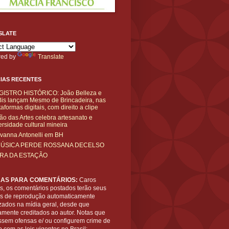
SLATE
ed by
Translate
IAS RECENTES
GISTRO HISTÓRICO: João Belleza e
is lançam Mesmo de Brincadeira, nas
taformas digitais, com direito a clipe
ão das Artes celebra artesanato e
ersidade cultural mineira
vanna Antonelli em BH
MÚSICA PERDE ROSSANA DECELSO
IRA DA ESTAÇÃO
AS PARA COMENTÁRIOS:
Caros
es, os comentários postados terão seus
tos de reprodução automaticamente
zados na mídia geral, desde que
amente creditados ao autor. Notas que
ssem ofensas e/ ou configurem crime de