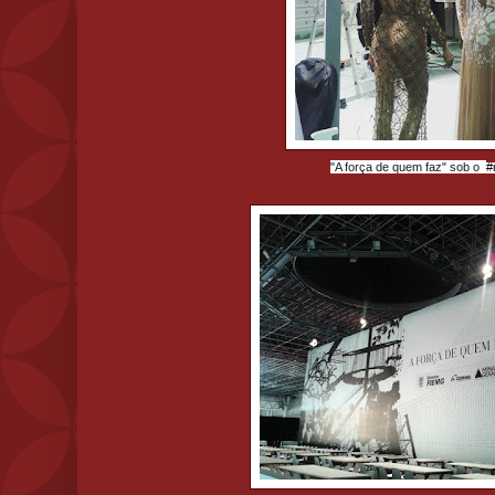
"A força de quem faz" sob o
‪#‎