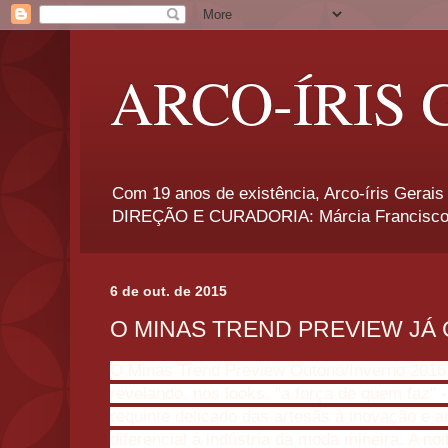
ARCO-ÍRIS 
Com 19 anos de existência, Arco-íris Gerais 
DIREÇÃO E CURADORIA: Márcia Francisco
6 de out. de 2015
O MINAS TREND PREVIEW JÁ
O Minas Trend Preview Outono/Inverno 2016
revelando, nos looks, "a força de quem faz" - 
requinte delicado das artesãs à inovação e
diferencial à indústria da moda mineira. A no