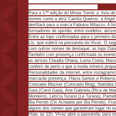
Expominas, proporcionando confraternizaçã
ampla cobertura da mídia nacional.
Para a 17ª edição do Minas Trend, a lista d
nomes como a atriz Camila Queiroz, a Angel
desfilará para a marca Fabiana Milazzo. A list
formadores de opinião, entre modelos, atriz
Entre as tops confirmadas para o primeiro di
Lis, que subirá na passarela da Vivaz. O se
com outros nomes de destaque: as tops Daia
Também com presença confirmada no evento e
as atrizes Claudia Ohana, Luma Costa, Maria
conferir de perto o que a moda mineira prep
Personalidades da internet, entre
instagram
marcarão presença. Flávia Santos e Roberta 
Consuelo Blocker (Consuelo Blog), Nathália 
Gaia (Carol Gaia), Ana Gabriela (Rica de Mar
Monteiro), Letícia Turano (Le Turano), Pamell
Bia Perotti (Os Achados por Bia Perotti), Fra
alguns dos nomes que garantiram lugar no e
Hoje, às 11h, Vivaz abre a passarela, para os