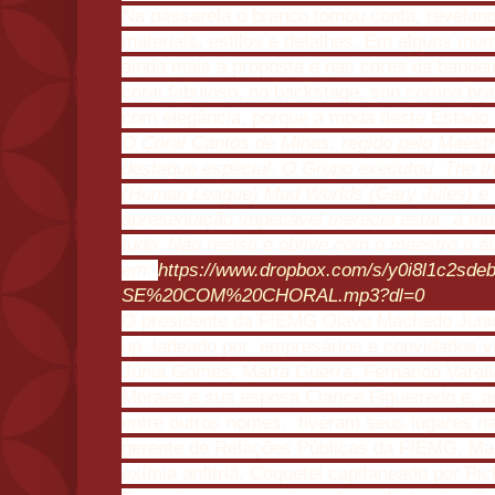
Na passarela o branco tomou conta, revelan
materiais, estilos e detalhes. Em alguns mo
ainda mais a proposta e nas cores da bande
coral fabuloso, no backstage, sob cortina b
com elegância, porque a moda deste Estado é
O Coral Cantos de Minas, regido pelo Maes
destaque especial. O Grupo executou The th
(Human League) Mad Worlds (Gary Jules) e 
apresentação impecável merecia estar à mos
tudo. Não resisti e obtive com o maestro o á
em:
https://www.dropbox.com/s/y0i8l1c2
SE%20COM%20CHORAL.mp3?dl=0
O presidente da FIEMG Olavo Machado Junior
up, ladeado por empresários e convidados v
Júnia Gomes, Marta Guerra, Fernando Varell
Moraes e sua esposa Clarice Figueiredo e, ai
entre outros nomes, tiveram seus lugares na 
gerente de Relações Públicas da FIEMG, Ma
exímia anfitriã. Coquetel capitaneado por Pic