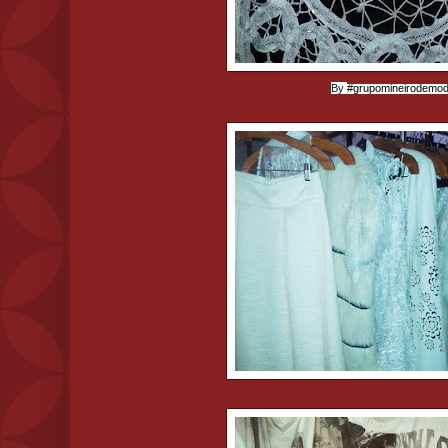
By
#‎
grupomineirodemod