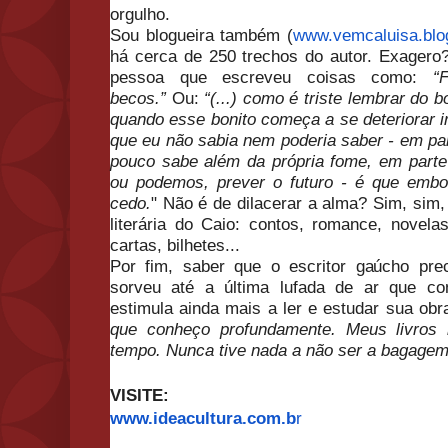
orgulho.
Sou blogueira também (
www.vemcaluisa.blo
há cerca de 250 trechos do autor. Exagero?
pessoa que escreveu coisas como:
“
becos.”
Ou:
“(...) como é triste lembrar do 
quando esse bonito começa a se deteriorar i
que eu não sabia nem poderia saber - em pa
pouco sabe além da própria fome, em part
ou podemos, prever o futuro - é que embo
cedo.
" Não é de dilacerar a alma? Sim, sim,
literária do Caio: contos, romance, novelas
cartas, bilhetes...
Por fim, saber que o escritor gaúcho pre
sorveu até a última lufada de ar que co
estimula ainda mais a ler e estudar sua obr
que conheço profundamente. Meus livros
tempo. Nunca tive nada a não ser a bagagem
VISITE:
www.ideacultura.com.b
r