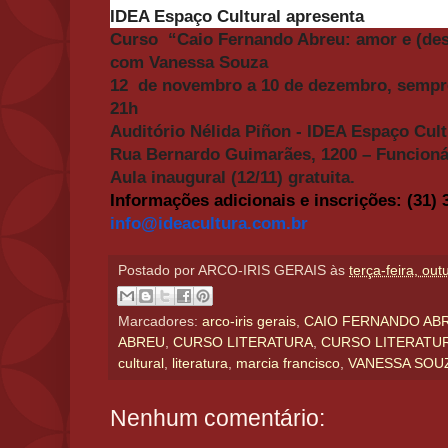
IDEA Espaço Cultural apresenta
Curso
“
Caio Fernando Abreu: amor e (des
com Vanessa Souza
12 de novembro a 10 de dezembro, sempre 
21h
Auditório Nélida Piñon - IDEA Espaço Cult
Rua Bernardo Guimarães, 1200 – Funcioná
Aula inaugural (12/11) gratuita.
Informações adicionais e inscrições: (31) 
info@ideacultura.com.br
Postado por
ARCO-IRIS GERAIS
às
terça-feira, ou
Marcadores:
arco-iris gerais
,
CAIO FERNANDO AB
ABREU
,
CURSO LITERATURA
,
CURSO LITERATU
cultural
,
literatura
,
marcia francisco
,
VANESSA SOU
Nenhum comentário: