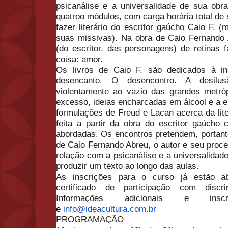
psicanálise e a universalidade de sua obr
quatroo módulos, com carga horária total de 
fazer literário do escritor gaúcho Caio F. 
suas missivas). Na obra de Caio Fernando 
(do escritor, das personagens) de retinas
coisa: amor.
Os livros de Caio F. são dedicados à in
desencanto. O desencontro. A desilus
violentamente ao vazio das grandes metró
excesso, ideias encharcadas em álcool e a 
formulações de Freud e Lacan acerca da liter
feita a partir da obra do escritor gaúch
abordadas. Os encontros pretendem, portanto
de Caio Fernando Abreu, o autor e seu proc
relação com a psicanálise e a universalidad
produzir um texto ao longo das aulas.
As inscrições para o curso já estão ab
certificado de participação com discr
Informações adicionais e ins
e
info@ideacultura.com.br
PROGRAMAÇÃO