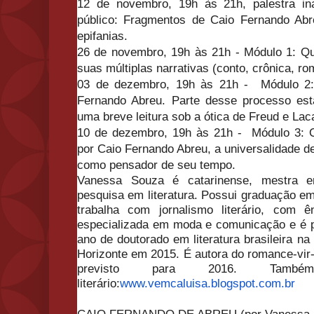
12 de novembro, 19h às 21h, palestra in
público: Fragmentos de Caio Fernando Ab
epifanias.
26 de novembro, 19h às 21h - Módulo 1: Q
suas múltiplas narrativas (conto, crônica, ro
03 de dezembro, 19h às 21h - Módulo 2: 
Fernando Abreu. Parte desse processo est
uma breve leitura sob a ótica de Freud e Lac
10 de dezembro, 19h às 21h - Módulo 3: O
por Caio Fernando Abreu, a universalidade de
como pensador de seu tempo.
Vanessa Souza
é catarinense, mestra 
pesquisa em literatura. Possui graduação em
trabalha com jornalismo literário, com 
especializada em moda e comunicação e é ps
ano de doutorado em literatura brasileira n
Horizonte em 2015. É autora do romance-vir
previsto para 2016. Tam
literário:
www.vemcaluisa.blogspot.com.br