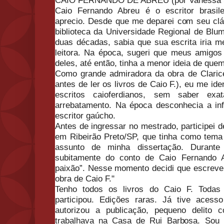
CAIO FERNANDO DE ABREU (por Vanessa 
Caio Fernando Abreu é o escritor brasil
aprecio. Desde que me deparei com seu cl
biblioteca da Universidade Regional de Bl
duas décadas, sabia que sua escrita iria 
leitora. Na época, sugeri que meus amigo
deles, até então, tinha a menor ideia de que
Como grande admiradora da obra de Claric
antes de ler os livros de Caio F.), eu me id
escritos caioferdianos, sem saber ex
arrebatamento. Na época desconhecia a inf
escritor gaúcho.
Antes de ingressar no mestrado, participei 
em Ribeirão Preto/SP, que tinha como tema 
assunto de minha dissertação. Durante
subitamente do conto de Caio Fernando
paixão”. Nesse momento decidi que escrever
obra de Caio F."
Tenho todos os livros do Caio F. Todas 
participou. Edições raras. Já tive acess
autorizou a publicação, pequeno delito
trabalhava na Casa de Rui Barbosa. Sou